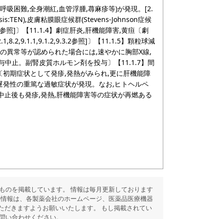
呼吸困難,全身潮紅,血管浮腫,蕁麻疹等)が発現。[2.
sis:TEN),皮膚粘膜眼症候群(Stevens-Johnson症候
.8参照]〕【11.1.4】劇症肝炎,肝機能障害,黄疸〔劇
2,9.1.1,9.1.2,9.3.2参照]〕【11.1.5】顆粒球減
,肺音の異常等が認められた場合には,速やかに胸部X線,
中止。副腎皮質ホルモン剤を投与〕【11.1.7】間
候群〔初期症状として発疹,発熱がみられ,更に肝機能障
う遅発性の重篤な過敏症状が発現。なお,ヒトヘルペ
与中止後も発疹,発熱,肝機能障害等の症状が再燃ある
ものを掲載しています。 情報は毎月更新しております
の情報は、各製薬会社のホームページ、医薬品医療機器
ただきますようお願いいたします。 もし掲載されてい
問い合わせください。