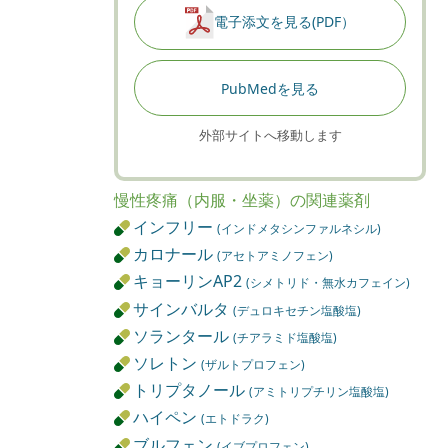
電子添文を見る(PDF）
PubMedを見る
外部サイトへ移動します
慢性疼痛（内服・坐薬）の関連薬剤
インフリー
(インドメタシンファルネシル)
カロナール
(アセトアミノフェン)
キョーリンAP2
(シメトリド・無水カフェイン)
サインバルタ
(デュロキセチン塩酸塩)
ソランタール
(チアラミド塩酸塩)
ソレトン
(ザルトプロフェン)
トリプタノール
(アミトリプチリン塩酸塩)
ハイペン
(エトドラク)
ブルフェン
(イブプロフェン)