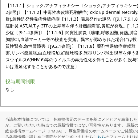
【11.1.1】ショック,アナフィラキシー〔ショック,アナフィラキシー(
2参照]〕【11.1.2】中毒性表皮壊死融解症(Toxic Epidermal Necroly
群),急性汎発性発疹性膿疱症【11.1.3】喘息発作の誘発〔[9.1.7,9.1
症肝炎,AST,ALT,γ-GTPの上昇等を伴う肝機能障害,黄疸が発現。[1.1,2.1,8.
少症〔[9.1.4参照]〕【11.1.6】間質性肺炎〔咳嗽,呼吸困難,発熱
胸部CT,血清マーカー等の検査を実施。異常が認められた場合には投与
質性腎炎,急性腎障害〔[9.2.1参照]〕【11.1.8】薬剤性過敏症症
害,リンパ節腫脹,白血球増加,好酸球増多,異型リンパ球出現等を伴
スウイルス6(HHV-6)等のウイルスの再活性化を伴うことが多く,投
いは遷延化することがあるので注意〕
投与期間制限
なし
当該基本情報については、各種提供元のデータを基にメドピアが編集した
が、ご覧いただいた時点での最新情報ではない可能性があります。 最新
総合機構ホームページ（PMDA）、厚生労働省のホームページでご確認い
る各種情報に誤りやご質問などがございましたら
こちら
のフォームよりお