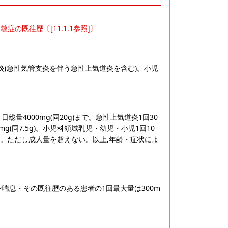
過敏症の既往歴〔[11.1.1参照]〕
炎(急性気管支炎を伴う急性上気道炎を含む)。小児
,1日総量4000mg(同20g)まで。急性上気道炎1回30
00mg(同7.5g)。小児科領域乳児・幼児・小児1回10
kgまで。ただし成人量を超えない。以上,年齢・症状によ
ピリン喘息・その既往歴のある患者の1回最大量は300m