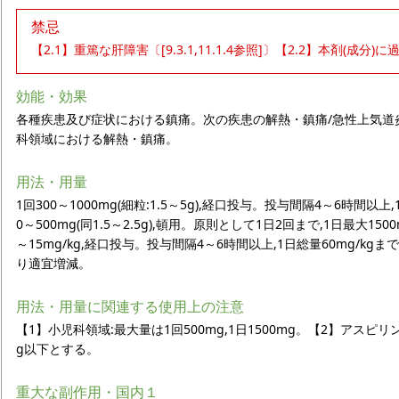
禁忌
【2.1】重篤な肝障害〔[9.3.1,11.1.4参照]〕【2.2】本剤(成分)に
効能・効果
各種疾患及び症状における鎮痛。次の疾患の解熱・鎮痛/急性上気道
科領域における解熱・鎮痛。
用法・用量
1回300～1000mg(細粒:1.5～5g),経口投与。投与間隔4～6時間以上
0～500mg(同1.5～2.5g),頓用。原則として1日2回まで,1日最大15
～15mg/kg,経口投与。投与間隔4～6時間以上,1日総量60mg/
り適宜増減。
用法・用量に関連する使用上の注意
【1】小児科領域:最大量は1回500mg,1日1500mg。【2】アス
g以下とする。
重大な副作用・国内１