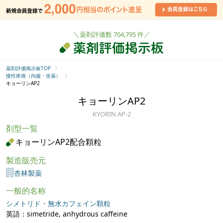
＼薬剤評価数 704,795 件／
薬剤評価掲示板TOP
慢性疼痛（内服・坐薬）
キョーリンAP2
キョーリンAP2
KYORIN AP-2
剤型一覧
キョーリンAP2配合顆粒
製造販売元
杏林製薬
一般的名称
シメトリド・無水カフェイン顆粒
英語：simetride, anhydrous caffeine