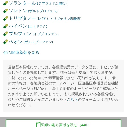
ソランタール
(チアラミド塩酸塩)
ソレトン
(ザルトプロフェン)
トリプタノール
(アミトリプチリン塩酸塩)
ハイペン
(エトドラク)
ブルフェン
(イブプロフェン)
ペオン
(ザルトプロフェン)
他の関連薬剤を見る
当該基本情報については、各種提供元のデータを基にメドピアが編
集したものを掲載しています。 情報は毎月更新しておりますが、
ご覧いただいた時点での最新情報ではない可能性があります。 最
新の情報は、各製薬会社のホームページ、医薬品医療機器総合機構
ホームページ（PMDA）、厚生労働省のホームページでご確認いた
だきますようお願いいたします。 もし掲載されている各種情報に
誤りやご質問などがございましたら
こちら
のフォームよりお問い合
わせください。
医師の処方実感を読む（446）