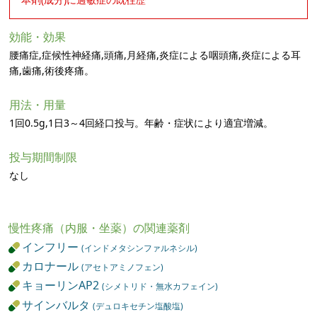
効能・効果
腰痛症,症候性神経痛,頭痛,月経痛,炎症による咽頭痛,炎症による耳
痛,歯痛,術後疼痛。
用法・用量
1回0.5g,1日3～4回経口投与。年齢・症状により適宜増減。
投与期間制限
なし
慢性疼痛（内服・坐薬）の関連薬剤
インフリー
(インドメタシンファルネシル)
カロナール
(アセトアミノフェン)
キョーリンAP2
(シメトリド・無水カフェイン)
サインバルタ
(デュロキセチン塩酸塩)