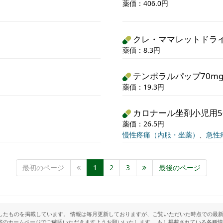
薬価：406.0円
クレ・ママレットドライ
薬価：8.3円
テンポラルパップ70m
薬価：19.3円
カロナール坐剤小児用5
薬価：26.5円
慢性疼痛（内服・坐薬）
、
急性
最初のページ
1
2
3
最後のページ
したものを掲載しています。 情報は毎月更新しておりますが、ご覧いただいた時点での最新
省のホームページでご確認いただきますようお願いいたします。 もし掲載されている各種