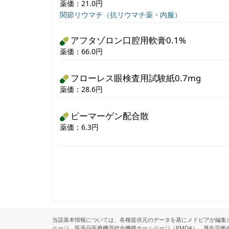
薬価：21.0円
関節リウマチ（抗リウマチ薬・内服）
アフタゾロン口腔用軟膏0.1%
薬価：66.0円
フローレス眼検査用試験紙0.7mg
薬価：28.6円
ピーマーゲン配合散
薬価：6.3円
当該基本情報については、各種提供元のデータを基にメドピアが編集
ページ、医薬品医療機器総合機構ホームページ（PMDA）、厚生労働