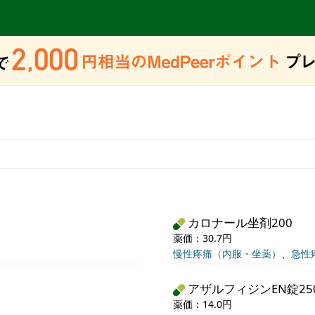
カロナール坐剤200
薬価：30.7円
慢性疼痛（内服・坐薬）
、
急性
アザルフィジンEN錠25
薬価：14.0円