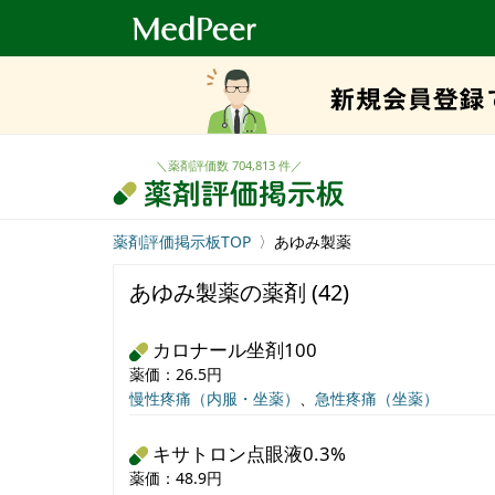
ロ
ゴ
＼薬剤評価数 704,813 件／
薬剤評価掲示板TOP
あゆみ製薬
あゆみ製薬の薬剤 (42)
カロナール坐剤100
薬価：26.5円
慢性疼痛（内服・坐薬）
、
急性疼痛（坐薬）
キサトロン点眼液0.3%
薬価：48.9円