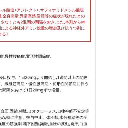
メシル酸塩<アジレクト>,サフィナミドメシル酸塩
不穏,全身痙攣,異常高熱,昏睡等の症状が現れたとの
少なくとも2週間の間隔をおき,また,本剤からM
害剤による神経外アミン総量の増加及び抗うつ剤に
よる〕
症,慢性腰痛症,変形性関節症。
経口投与。1日20mgより開始し,1週間以上の間隔
量可。線維筋痛症・慢性腰痛症・変形性関節症に伴う
上の間隔をあけて1日20mgずつ増量。
,高血圧,固縮,頻脈,ミオクローヌス,自律神経不安定等
め,特に注意。投与中止。体冷却,水分補給等の全
,強度の筋強剛,嚥下困難,頻脈,血圧の変動,発汗,白血