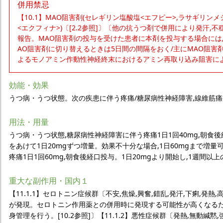
併用禁忌
【10.1】MAO阻害剤(セレギリン塩酸塩<エフピー>,ラサギリン
<エクフィナ>)〔[2.2参照]〕〔他の抗うつ剤で併用により発汗,
報告。MAO阻害剤の投与を受けた患者に本剤を投与する場合には,
AO阻害剤に切り替えるときは5日間の間隔をおく/主にMAO阻
よるモノアミン作動性神経終末におけるアミン再取り込み阻害に
効能・効果
うつ病・うつ状態。次の疾患に伴う疼痛/糖尿病性神経障害,線維筋痛
用法・用量
うつ病・うつ状態,糖尿病性神経障害に伴う疼痛1日1回40mg,朝食後
をあけて1日20mgずつ増量。効果不十分な場合,1日60mgまで増
疼痛1日1回60mg,朝食後経口投与。1日20mgより開始し,1週間以
重大な副作用・国内１
【11.1.1】セロトニン症候群〔不安,焦燥,興奮,錯乱,発汗,下痢,発熱
が発現。セロトニン作用薬との併用時に発現する可能性が高くなるた
身管理を行う。[10.2参照]〕【11.1.2】悪性症候群〔発熱,無動緘黙