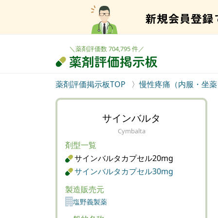
＼薬剤評価数 704,795 件／
薬剤評価掲示板TOP
慢性疼痛（内服・坐薬
サインバルタ
Cymbalta
剤型一覧
サインバルタカプセル20mg
サインバルタカプセル30mg
製造販売元
塩野義製薬