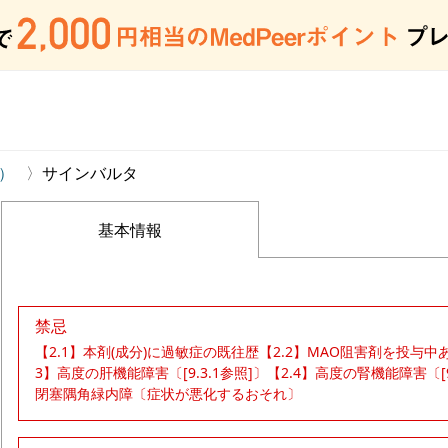
）
サインバルタ
基本情報
禁忌
【2.1】本剤(成分)に過敏症の既往歴【2.2】MAO阻害剤を投与中あ
3】高度の肝機能障害〔[9.3.1参照]〕【2.4】高度の腎機能障害〔[9.
閉塞隅角緑内障〔症状が悪化するおそれ〕