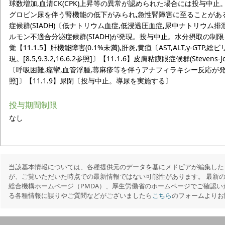
球数増加,血清CK(CPK)上昇等の異常が認められた場合には投与中
グロビン尿を伴う腎機能の低下がみられ,急性腎障害に至ることがある
症候群(SIADH)〔低ナトリウム血症,低浸透圧血症,尿中ナトリウム
ルモン不適合分泌症候群(SIADH)が発現。投与中止。水分摂取の制限を行う。
覚【11.1.5】肝機能障害(0.1%未満),肝炎,黄疸〔AST,ALT,γ-G
現。[8.5,9.3.2,16.6.2参照]〕【11.1.6】皮膚粘膜眼症候群(Steve
〔呼吸困難,痙攣,血管浮腫,蕁麻疹等を伴うアナフィラキシー反応が発現〕【1
照]〕【11.1.9】尿閉〔投与中止。導尿を実施する〕
投与期間制限
なし
当該基本情報については、各種提供元のデータを基にメドピアが編集した
が、ご覧いただいた時点での最新情報ではない可能性があります。 最新
総合機構ホームページ（PMDA）、厚生労働省のホームページでご確認い
る各種情報に誤りやご質問などがございましたら
こちら
のフォームよりお