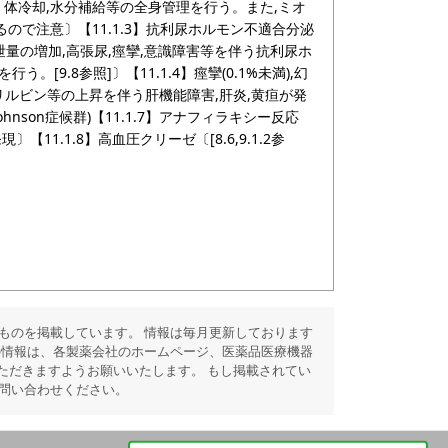
止。体冷却,水分補給等の全身管理を行う。また,ミオ
ので注意〕【11.1.3】抗利尿ホルモン不適合分泌
排泄量の増加,高張尿,痙攣,意識障害等を伴う抗利尿ホ
[9.8参照]〕【11.1.4】痙攣(0.1%未満),幻
TP,総ビリルビン等の上昇を伴う肝機能障害,肝炎,黄疸が発
ns-Johnson症候群)【11.1.7】アナフィラキシー反応
1.1.8】高血圧クリーゼ〔[8.6,9.1.2参
ものを掲載しています。 情報は毎月更新しております
の情報は、各製薬会社のホームページ、医薬品医療機器
ただきますようお願いいたします。 もし掲載されてい
問い合わせください。