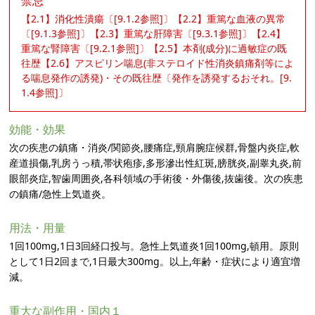
禁忌
【2.1】消化性潰瘍〔[9.1.2参照]〕【2.2】重篤な血液の異常
〔[9.1.3参照]〕【2.3】重篤な肝障害〔[9.3.1参照]〕【2.4】
重篤な腎障害〔[9.2.1参照]〕【2.5】本剤(成分)に過敏症の既
往歴【2.6】アスピリン喘息(非ステロイド性消炎鎮痛剤等によ
る喘息発作の誘発)・その既往歴〔発作を誘発するおそれ。[9.
1.4参照]〕
効能・効果
次の疾患の鎮痛・消炎/関節炎,腰痛症,頸肩腕症候群,骨盤内炎症,軟
産道損傷,乳房うっ積,帯状疱疹,多形滲出性紅斑,膀胱炎,副睾丸炎,前
眼部炎症,智歯周囲炎,各科領域の手術後・外傷後,抜歯後。次の疾患
の鎮痛/急性上気道炎。
用法・用量
1回100mg,1日3回経口投与。急性上気道炎1回100mg,頓用。原則
として1日2回まで,1日最大300mg。以上,年齢・症状により適宜増
減。
重大な副作用・国内１