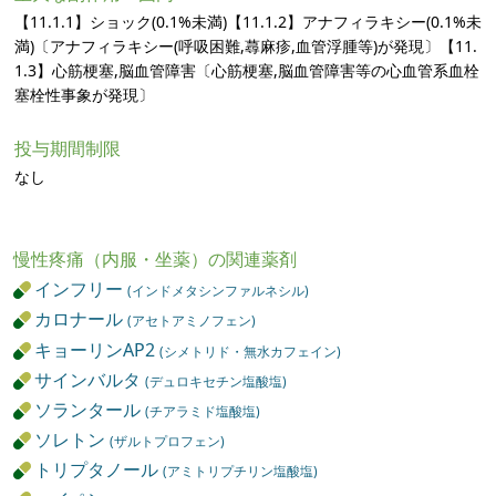
【11.1.1】ショック(0.1%未満)【11.1.2】アナフィラキシー(0.1%未
満)〔アナフィラキシー(呼吸困難,蕁麻疹,血管浮腫等)が発現〕【11.
1.3】心筋梗塞,脳血管障害〔心筋梗塞,脳血管障害等の心血管系血栓
塞栓性事象が発現〕
投与期間制限
なし
慢性疼痛（内服・坐薬）の関連薬剤
インフリー
(インドメタシンファルネシル)
カロナール
(アセトアミノフェン)
キョーリンAP2
(シメトリド・無水カフェイン)
サインバルタ
(デュロキセチン塩酸塩)
ソランタール
(チアラミド塩酸塩)
ソレトン
(ザルトプロフェン)
トリプタノール
(アミトリプチリン塩酸塩)