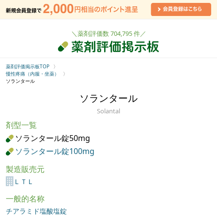
＼薬剤評価数 704,795 件／
薬剤評価掲示板TOP
慢性疼痛（内服・坐薬）
ソランタール
ソランタール
Solantal
剤型一覧
ソランタール錠50mg
ソランタール錠100mg
製造販売元
ＬＴＬ
一般的名称
チアラミド塩酸塩錠