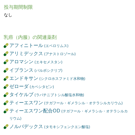
投与期間制限
なし
乳癌（内服）の関連薬剤
アフィニトール
(エベロリムス)
アリミデックス
(アナストロゾール)
アロマシン
(エキセメスタン)
イブランス
(パルボシクリブ)
エンドキサン
(シクロホスファミド水和物)
ゼローダ
(カペシタビン)
タイケルブ
(ラパチニブトシル酸塩水和物)
ティーエスワン
(テガフール・ギメラシル・オテラシルカリウム)
ティーエスワン配合OD
(テガフール・ギメラシル・オテラシルカ
リウム)
ノルバデックス
(タモキシフェンクエン酸塩)