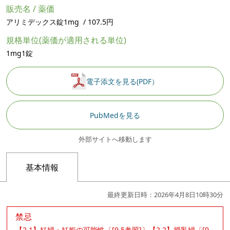
販売名 / 薬価
アリミデックス錠1mg / 107.5円
規格単位(薬価が適用される単位)
1mg1錠
電子添文を見る(PDF）
PubMedを見る
外部サイトへ移動します
基本情報
最終更新日時：2026年4月8日10時30分
禁忌
【2.1】妊婦・妊娠の可能性〔[9.5参照]〕【2.2】授乳婦〔[9.