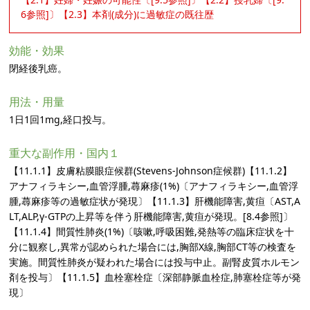
6参照]〕【2.3】本剤(成分)に過敏症の既往歴
効能・効果
閉経後乳癌。
用法・用量
1日1回1mg,経口投与。
重大な副作用・国内１
【11.1.1】皮膚粘膜眼症候群(Stevens-Johnson症候群)【11.1.2】
アナフィラキシー,血管浮腫,蕁麻疹(1%)〔アナフィラキシー,血管浮
腫,蕁麻疹等の過敏症状が発現〕【11.1.3】肝機能障害,黄疸〔AST,A
LT,ALP,γ-GTPの上昇等を伴う肝機能障害,黄疸が発現。[8.4参照]〕
【11.1.4】間質性肺炎(1%)〔咳嗽,呼吸困難,発熱等の臨床症状を十
分に観察し,異常が認められた場合には,胸部X線,胸部CT等の検査を
実施。間質性肺炎が疑われた場合には投与中止。副腎皮質ホルモン
剤を投与〕【11.1.5】血栓塞栓症〔深部静脈血栓症,肺塞栓症等が発
現〕