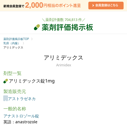
＼薬剤評価数 704,813 件／
薬剤評価掲示板TOP
乳癌（内服）
アリミデックス
アリミデックス
Arimidex
剤型一覧
アリミデックス錠1mg
製造販売元
アストラゼネカ
一般的名称
アナストロゾール錠
英語：anastrozole