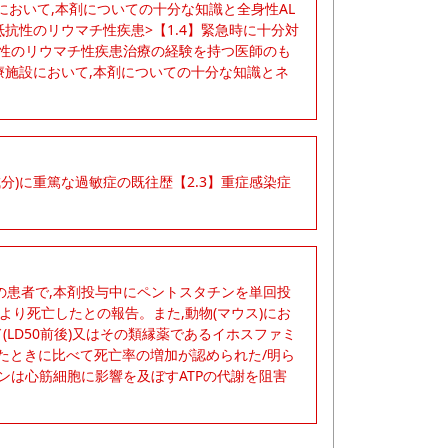
において,本剤についての十分な知識と全身性AL
抗性のリウマチ性疾患>【1.4】緊急時に十分対
抗性のリウマチ性疾患治療の経験を持つ医師のも
医療施設において,本剤についての十分な知識とネ
剤(成分)に重篤な過敏症の既往歴【2.3】重症感染症
髄移植の患者で,本剤投与中にペントスタチンを単回投
により死亡したとの報告。また,動物(マウス)にお
(LD50前後)又はその類縁薬であるイホスファミ
したときに比べて死亡率の増加が認められた/明ら
ンは心筋細胞に影響を及ぼすATPの代謝を阻害