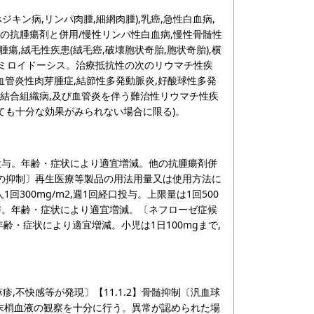
キン病,リンパ肉腫,細網肉腫),乳癌,急性白血病,
は他の抗腫瘍剤と併用/慢性リンパ性白血病,慢性骨髄性
丸腫瘍,絨毛性疾患(絨毛癌,破壊胞状奇胎,胞状奇胎),横
アミロイドーシス。治療抵抗性の次のリウマチ性疾
血管炎性肉芽腫症,結節性多発動脈炎,好酸球性多発
合性結合組織病,及び血管炎を伴う難治性リウマチ性疾
ても十分な効果がみられない場合に限る)。
口投与。年齢・症状により適宜増減。他の抗腫瘍剤併
の抑制〕再生医療等製品の用法用量又は使用方法に
300mg/m2,週1回経口投与。上限量は1回500
投与。年齢・症状により適宜増減。〔ネフローゼ症候
与。年齢・症状により適宜増減。小児は1日100mgまで,
麻疹,不快感等が発現〕【11.1.2】骨髄抑制〔汎血球
は末梢血液の観察を十分に行う。異常が認められた場