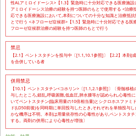
性ALアミロイドーシス>【1.3】緊急時に十分対応できる医療施設
アミロイドーシス治療の経験を持つ医師のもとで使用する <治療抵
応できる医療施設において,本剤についての十分な知識と治療抵
とで行う <ネフローゼ症候群>【1.5】緊急時に十分対応できる
フローゼ症候群治療の経験を持つ医師のもとで行う
禁忌
【2.1】ペントスタチンを投与中〔[1.1,10.1参照]〕【2.2】本
を合併している者
併用禁忌
【10.1】ペントスタチン<コホリン>〔[1.1,2.1参照]〕〔骨
与したところ,錯乱,呼吸困難,低血圧,肺水腫等が認められ,心毒性
いてペントスタチン(臨床用量の10倍相当量)とシクロホスファミド
ド(LD50前後)を同時期に単回投与したとき,それぞれを単独投与
かな機序は不明。本剤は用量依存性の心毒性があり,ペントスタチ
する。両剤の併用により心毒性が増強〕