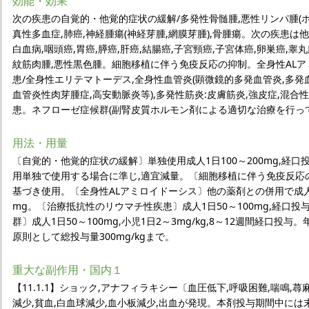
効能・効果
次の疾患の自覚的・他覚的症状の緩解/多発性骨髄腫,悪性リンパ腫(ホジ
真性多血症,肺癌,神経腫瘍(神経芽腫,網膜芽腫),骨腫瘍。次の疾患
白血病,咽頭癌,胃癌,膵癌,肝癌,結腸癌,子宮頸癌,子宮体癌,卵巣癌,睾
紋筋肉腫,悪性黒色腫。細胞移植に伴う免疫反応の抑制。全身性AL
患/全身性エリテマトーデス,全身性血管炎(顕微鏡的多発血管炎,多発
血管炎性肉芽腫症,高安動脈炎等),多発性筋炎:皮膚筋炎,強皮症,混
患。ネフローゼ症候群(副腎皮質ホルモン剤による適切な治療を行っ
用法・用量
〔自覚的・他覚的症状の緩解〕単独使用成人1日100～200mg,経
用単独で使用する場合に準じ,適宜減量。〔細胞移植に伴う免疫反応
基づき使用。〔全身性ALアミロイドーシス〕他の薬剤との併用で成人1回
mg。〔治療抵抗性のリウマチ性疾患〕成人1日50～100mg,経口
群〕成人1日50～100mg,小児1日2～3mg/kg,8～12週間経口投
原則として総投与量300mg/kgまで。
重大な副作用・国内１
【11.1.1】ショック,アナフィラキシー〔血圧低下,呼吸困難,喘鳴,蕁
減少,貧血,白血球減少,血小板減少,出血が発現。本剤投与期間中に