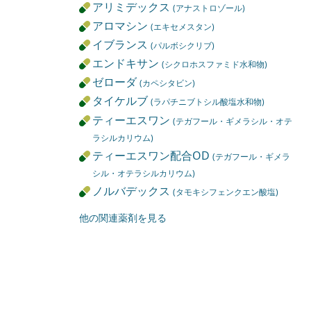
アリミデックス
(アナストロゾール)
アロマシン
(エキセメスタン)
イブランス
(パルボシクリブ)
エンドキサン
(シクロホスファミド水和物)
ゼローダ
(カペシタビン)
タイケルブ
(ラパチニブトシル酸塩水和物)
ティーエスワン
(テガフール・ギメラシル・オテ
ラシルカリウム)
ティーエスワン配合OD
(テガフール・ギメラ
シル・オテラシルカリウム)
ノルバデックス
(タモキシフェンクエン酸塩)
他の関連薬剤を見る