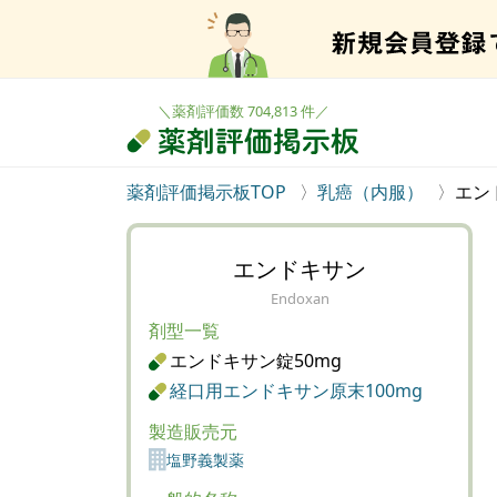
＼薬剤評価数 704,813 件／
薬剤評価掲示板TOP
乳癌（内服）
エン
エンドキサン
Endoxan
剤型一覧
エンドキサン錠50mg
経口用エンドキサン原末100mg
製造販売元
塩野義製薬