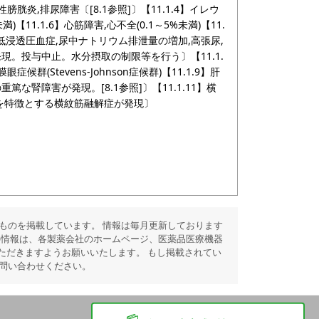
血性膀胱炎,排尿障害〔[8.1参照]〕【11.1.4】イレウ
満)【11.1.6】心筋障害,心不全(0.1～5%未満)【11.
,低浸透圧血症,尿中ナトリウム排泄量の増加,高張尿,
発現。投与中止。水分摂取の制限等を行う〕【11.1.
粘膜眼症候群(Stevens-Johnson症候群)【11.1.9】肝
重篤な腎障害が発現。[8.1参照]〕【11.1.11】横
昇を特徴とする横紋筋融解症が発現〕
ものを掲載しています。 情報は毎月更新しております
の情報は、各製薬会社のホームページ、医薬品医療機器
ただきますようお願いいたします。 もし掲載されてい
問い合わせください。