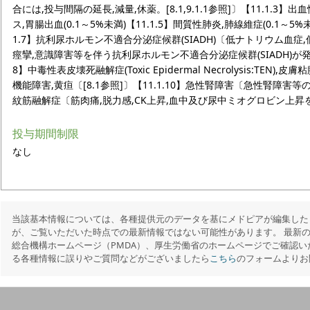
合には,投与間隔の延長,減量,休薬。[8.1,9.1.1参照]〕【11.1.3】出
ス,胃腸出血(0.1～5%未満)【11.1.5】間質性肺炎,肺線維症(0.1～5%未
1.7】抗利尿ホルモン不適合分泌症候群(SIADH)〔低ナトリウム血症
痙攣,意識障害等を伴う抗利尿ホルモン不適合分泌症候群(SIADH)が
8】中毒性表皮壊死融解症(Toxic Epidermal Necrolysis:TEN),皮膚
機能障害,黄疸〔[8.1参照]〕【11.1.10】急性腎障害〔急性腎障害等の
紋筋融解症〔筋肉痛,脱力感,CK上昇,血中及び尿中ミオグロビン上
投与期間制限
なし
当該基本情報については、各種提供元のデータを基にメドピアが編集した
が、ご覧いただいた時点での最新情報ではない可能性があります。 最新
総合機構ホームページ（PMDA）、厚生労働省のホームページでご確認い
る各種情報に誤りやご質問などがございましたら
こちら
のフォームよりお