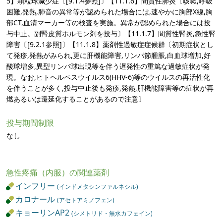
5】顆粒球減少症〔[9.1.4参照]〕【11.1.6】間質性肺炎〔咳嗽,呼吸
困難,発熱,肺音の異常等が認められた場合には,速やかに胸部X線,胸
部CT,血清マーカー等の検査を実施。異常が認められた場合には投
与中止。副腎皮質ホルモン剤を投与〕【11.1.7】間質性腎炎,急性腎
障害〔[9.2.1参照]〕【11.1.8】薬剤性過敏症症候群〔初期症状とし
て発疹,発熱がみられ,更に肝機能障害,リンパ節腫脹,白血球増加,好
酸球増多,異型リンパ球出現等を伴う遅発性の重篤な過敏症状が発
現。なお,ヒトヘルペスウイルス6(HHV-6)等のウイルスの再活性化
を伴うことが多く,投与中止後も発疹,発熱,肝機能障害等の症状が再
燃あるいは遷延化することがあるので注意〕
投与期間制限
なし
急性疼痛（内服）の関連薬剤
インフリー
(インドメタシンファルネシル)
カロナール
(アセトアミノフェン)
キョーリンAP2
(シメトリド・無水カフェイン)