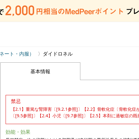
ネート・内服）
ダイドロネル
基本情報
禁忌
【2.1】重篤な腎障害〔[9.2.1参照]〕【2.2】骨軟化症〔骨軟
〔[9.5参照]〕【2.4】小児〔[9.7参照]〕【2.5】本剤に過敏症の
効能・効果