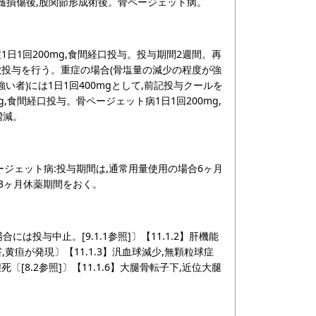
髄損傷後,股関節形成術後。骨ページェット病。
日1回200mg,食間経口投与。投与期間2週間。再
歇投与を行う。重症の場合(骨塩量の減少の程度が強
者)には1日1回400mgとして,前記投与クールを
mg,食間経口投与。骨ページェット病1日1回200mg,
増減。
ージェット病:投与期間は,通常用量使用の場合6ヶ月
も3ヶ月休薬期間をおく。
には投与中止。[9.1.1参照]〕【11.1.2】肝機能
障害,黄疸が発現〕【11.1.3】汎血球減少,無顆粒球症
壊死〔[8.2参照]〕【11.1.6】大腿骨転子下,近位大腿