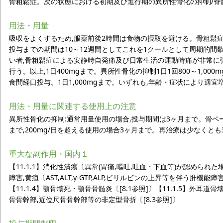
骨粗鬆症。次の状態における初期及び進行期の異所性骨化の抑制/脊
用法・用量
吸収をよくするため,服薬前後2時間は食物の摂取を避ける。骨粗鬆症1
投与までの期間は10～12週間としてこれを1クールとして周期的間
い者,骨粗鬆症による安静時自発痛及び日常生活の運動時痛が非常に強い
行う。以上,1日400mgまで。異所性骨化の抑制1日1回800～1,000
食間経口投与。1日1,000mgまで。いずれも,年齢・症状により適宜
用法・用量に関連する使用上の注意
異所性骨化の抑制:通常用量使用の場合,投与期間は3ヶ月まで。骨ペ
まで,200mg/日を超える使用の場合3ヶ月まで。再治療は少なくと
重大な副作用・国内１
【11.1.1】消化性潰瘍〔異常(胃痛,嘔吐,吐血・下血等)が認められた場合
障害,黄疸〔AST,ALT,γ-GTP,ALP,ビリルビンの上昇等を伴う肝機能
【11.1.4】顎骨壊死・顎骨骨髄炎〔[8.1参照]〕【11.1.5】外耳道骨
骨骨幹部,近位尺骨骨幹部等の非定型骨折〔[8.3参照]〕