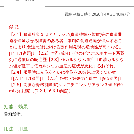
最終更新日時：2026年4月3日16時7分
禁忌
【2.1】食道狭窄又はアカラシア(食道弛緩不能症)等の食道通
過を遅延させる障害のある者〔本剤の食道通過が遅延するこ
とにより,食道局所における副作用発現の危険性が高くなる。
[11.1.1参照]〕【2.2】本剤(成分)・他のビスホスホネート系薬
剤に過敏症の既往歴【2.3】低カルシウム血症〔血清カルシウ
ム値が低下し低カルシウム血症の症状が悪化するおそれ〕
【2.4】服用時に立位あるいは坐位を30分以上保てない者
〔[7.,11.1.1参照]〕【2.5】妊婦・妊娠の可能性〔[9.5参照]〕
【2.6】高度な腎機能障害(クレアチニンクリアランス値:約30
mL/分未満)〔[9.2.1,16.6.1参照]〕
効能・効果
骨粗鬆症。
用法・用量