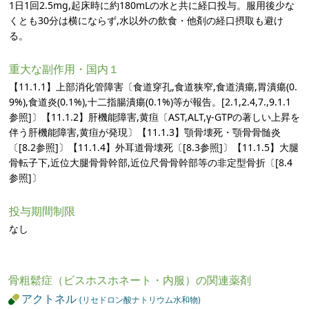
1日1回2.5mg,起床時に約180mLの水と共に経口投与。服用後少な
くとも30分は横にならず,水以外の飲食・他剤の経口摂取も避け
る。
重大な副作用・国内１
【11.1.1】上部消化管障害〔食道穿孔,食道狭窄,食道潰瘍,胃潰瘍(0.
9%),食道炎(0.1%),十二指腸潰瘍(0.1%)等が報告。[2.1,2.4,7.,9.1.1
参照]〕【11.1.2】肝機能障害,黄疸〔AST,ALT,γ-GTPの著しい上昇を
伴う肝機能障害,黄疸が発現〕【11.1.3】顎骨壊死・顎骨骨髄炎
〔[8.2参照]〕【11.1.4】外耳道骨壊死〔[8.3参照]〕【11.1.5】大腿
骨転子下,近位大腿骨骨幹部,近位尺骨骨幹部等の非定型骨折〔[8.4
参照]〕
投与期間制限
なし
骨粗鬆症（ビスホスホネート・内服）の関連薬剤
アクトネル
(リセドロン酸ナトリウム水和物)