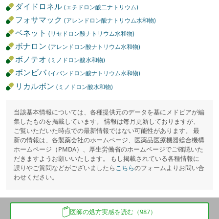
ダイドロネル
(エチドロン酸二ナトリウム)
フォサマック
(アレンドロン酸ナトリウム水和物)
ベネット
(リセドロン酸ナトリウム水和物)
ボナロン
(アレンドロン酸ナトリウム水和物)
ボノテオ
(ミノドロン酸水和物)
ボンビバ
(イバンドロン酸ナトリウム水和物)
リカルボン
(ミノドロン酸水和物)
当該基本情報については、各種提供元のデータを基にメドピアが編
集したものを掲載しています。 情報は毎月更新しておりますが、
ご覧いただいた時点での最新情報ではない可能性があります。 最
新の情報は、各製薬会社のホームページ、医薬品医療機器総合機構
ホームページ（PMDA）、厚生労働省のホームページでご確認いた
だきますようお願いいたします。 もし掲載されている各種情報に
誤りやご質問などがございましたら
こちら
のフォームよりお問い合
わせください。
医師の処方実感を読む（987）