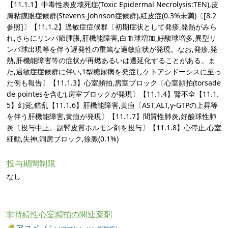
【11.1.1】中毒性表皮壊死症(Toxic Epidermal Necrolysis:TEN),皮
膚粘膜眼症候群(Stevens-Johnson症候群),紅皮症(0.3%未満)〔[8.2
参照]〕【11.1.2】過敏症症候群〔初期症状として発疹,発熱がみら
れ,さらにリンパ節腫脹,肝機能障害,白血球増加,好酸球増多,異型リ
ンパ球出現等を伴う遅発性の重篤な過敏症状が発現。なお,発疹,発
熱,肝機能障害等の症状が再燃あるいは遷延化することがある。ま
た,過敏症症候群に伴い,1型糖尿病を発症しケトアシドーシスに至っ
た例も報告〕【11.1.3】心室頻拍,房室ブロック〔心室頻拍(torsade
de pointesを含む),房室ブロックが発現〕【11.1.4】腎不全【11.1.
5】幻覚,錯乱【11.1.6】肝機能障害,黄疸〔AST,ALT,γ-GTPの上昇等
を伴う肝機能障害,黄疸が発現〕【11.1.7】間質性肺炎,好酸球性肺
炎〔投与中止。副腎皮質ホルモン剤を投与〕【11.1.8】心停止,心室
細動,失神,洞房ブロック,徐脈(0.1%)
投与期間制限
なし
非持続性心室頻拍の関連薬剤