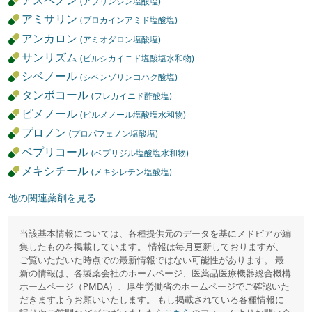
アスペノン
(アプリンジン塩酸塩)
アミサリン
(プロカインアミド塩酸塩)
アンカロン
(アミオダロン塩酸塩)
サンリズム
(ピルシカイニド塩酸塩水和物)
シベノール
(シベンゾリンコハク酸塩)
タンボコール
(フレカイニド酢酸塩)
ピメノール
(ピルメノール塩酸塩水和物)
プロノン
(プロパフェノン塩酸塩)
ベプリコール
(ベプリジル塩酸塩水和物)
メキシチール
(メキシレチン塩酸塩)
他の関連薬剤を見る
当該基本情報については、各種提供元のデータを基にメドピアが編
集したものを掲載しています。 情報は毎月更新しておりますが、
ご覧いただいた時点での最新情報ではない可能性があります。 最
新の情報は、各製薬会社のホームページ、医薬品医療機器総合機構
ホームページ（PMDA）、厚生労働省のホームページでご確認いた
だきますようお願いいたします。 もし掲載されている各種情報に