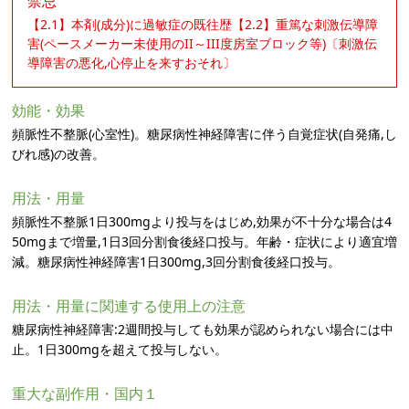
禁忌
【2.1】本剤(成分)に過敏症の既往歴【2.2】重篤な刺激伝導障
害(ペースメーカー未使用のII～III度房室ブロック等)〔刺激伝
導障害の悪化,心停止を来すおそれ〕
効能・効果
頻脈性不整脈(心室性)。糖尿病性神経障害に伴う自覚症状(自発痛,し
びれ感)の改善。
用法・用量
頻脈性不整脈1日300mgより投与をはじめ,効果が不十分な場合は4
50mgまで増量,1日3回分割食後経口投与。年齢・症状により適宜増
減。糖尿病性神経障害1日300mg,3回分割食後経口投与。
用法・用量に関連する使用上の注意
糖尿病性神経障害:2週間投与しても効果が認められない場合には中
止。1日300mgを超えて投与しない。
重大な副作用・国内１