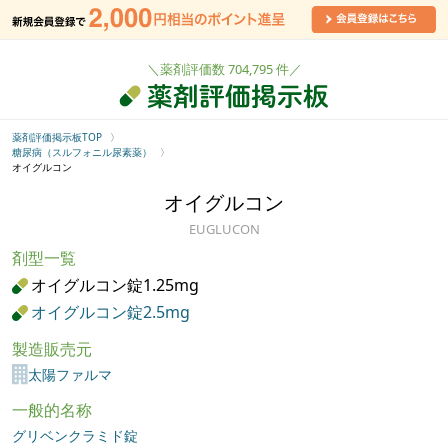
＼薬剤評価数 704,795 件／
薬剤評価掲示板TOP
糖尿病（スルフォニル尿素薬）
オイグルコン
オイグルコン
EUGLUCON
剤型一覧
オイグルコン錠1.25mg
オイグルコン錠2.5mg
製造販売元
太陽ファルマ
一般的名称
グリベンクラミド錠