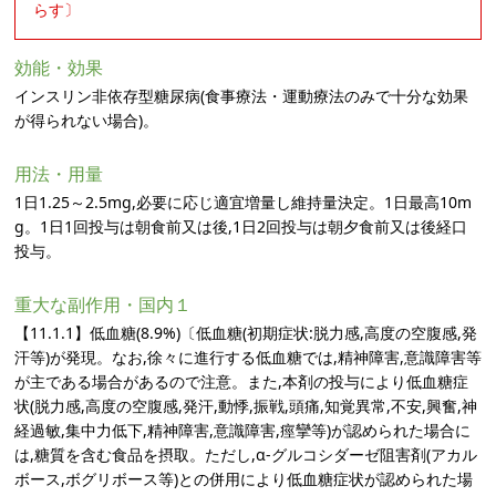
らす〕
効能・効果
インスリン非依存型糖尿病(食事療法・運動療法のみで十分な効果
が得られない場合)。
用法・用量
1日1.25～2.5mg,必要に応じ適宜増量し維持量決定。1日最高10m
g。1日1回投与は朝食前又は後,1日2回投与は朝夕食前又は後経口
投与。
重大な副作用・国内１
【11.1.1】低血糖(8.9%)〔低血糖(初期症状:脱力感,高度の空腹感,発
汗等)が発現。なお,徐々に進行する低血糖では,精神障害,意識障害等
が主である場合があるので注意。また,本剤の投与により低血糖症
状(脱力感,高度の空腹感,発汗,動悸,振戦,頭痛,知覚異常,不安,興奮,神
経過敏,集中力低下,精神障害,意識障害,痙攣等)が認められた場合に
は,糖質を含む食品を摂取。ただし,α-グルコシダーゼ阻害剤(アカル
ボース,ボグリボース等)との併用により低血糖症状が認められた場