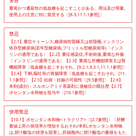
警告
重篤かつ遷延性の低血糖を起こすことがある。用法及び用量,
使用上の注意に特に留意する〔[8.3,11.1.1参照]〕
禁忌
【2.1】重症ケトーシス,糖尿病性昏睡又は前昏睡,インスリン
依存型糖尿病(若年型糖尿病,ブリットル型糖尿病等)〔インス
リンの適用である〕【2.2】重症感染症,手術前後,重篤な外傷
〔インスリンの適用である〕【2.3】重篤な肝機能障害又は腎
機能障害〔低血糖を起こすおそれ。[9.2.1,9.3.1,11.1.1参照]〕
【2.4】下痢,嘔吐等の胃腸障害〔低血糖を起こすおそれ。[11.
1.1参照]〕【2.5】妊婦・妊娠の可能性〔[9.5参照]〕【2.6】
本剤(成分)・スルホンアミド系薬剤に過敏症の既往歴【2.7】
ボセンタン水和物を投与中〔[10.1参照]〕
併用禁忌
【10.1】ボセンタン水和物<トラクリア>〔[2.7参照]〕〔肝酵
素値上昇の発現率が増加するおそれ/本剤,ボセンタン水和物
は,胆汁酸塩の排泄を阻害し,肝細胞内に胆汁酸塩の蓄積をもた