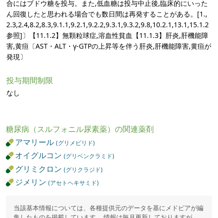
合にはブドウ糖を投与。また,低血糖は投与中止後,臨床的にいった
ん回復したと思われる場合でも数日間は再発することがある。[1.,
2.3,2.4,8.2,8.3,9.1.1,9.2.1,9.2.2,9.3.1,9.3.2,9.8,10.2.1,13.1,15.1.2
参照]〕【11.1.2】無顆粒球症,溶血性貧血【11.1.3】肝炎,肝機能障
害,黄疸〔AST・ALT・γ-GTPの上昇等を伴う肝炎,肝機能障害,黄疸が
発現〕
投与期間制限
なし
糖尿病（スルフォニル尿素薬）の関連薬剤
アマリール
(グリメピリド)
オイグルコン
(グリベンクラミド)
グリミクロン
(グリクラジド)
ジメリン
(アセトヘキサミド)
当該基本情報については、各種提供元のデータを基にメドピアが編
集したものを掲載しています。 情報は毎月更新しておりますが、