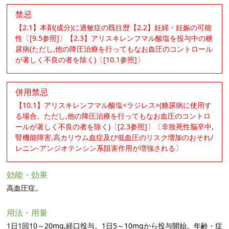
禁忌
【2.1】本剤(成分)に過敏症の既往歴【2.2】妊婦・妊娠の可能
性〔[9.5参照]〕【2.3】アリスキレンフマル酸塩を投与中の糖
尿病(ただし,他の降圧治療を行ってもなお血圧のコントロール
が著しく不良の者を除く)〔[10.1参照]〕
併用禁忌
【10.1】アリスキレンフマル酸塩<ラジレス>(糖尿病に使用す
る場合。ただし,他の降圧治療を行ってもなお血圧のコントロ
ールが著しく不良の者を除く)〔[2.3参照]〕〔非致死性脳卒中,
腎機能障害,高カリウム血症及び低血圧のリスク増加のおそれ/
レニン-アンジオテンシン系阻害作用が増強される〕
効能・効果
高血圧症。
用法・用量
1日1回10～20mg,経口投与。1日5～10mgから投与開始。年齢・症