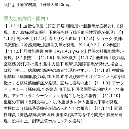
状により適宜増減。1日最大量40mg。
重大な副作用・国内１
【11.1.1】血管性浮腫〔顔面,口唇,咽頭,舌の腫脹等が症状として発
現。また,腹痛,嘔気,嘔吐,下痢等を伴う腸管血管性浮腫が発現〕【1
1.1.2】腎不全【11.1.3】高カリウム血症【11.1.4】ショック,失神,
意識消失〔冷感,嘔吐,意識消失等が発現。[9.1.4,9.2.2,10.2参照]〕
【11.1.5】肝機能障害,黄疸〔AST,ALT,γ-GTP上昇等の肝機能障害が
発現。[8.1参照]〕【11.1.6】血小板減少【11.1.7】低血糖〔脱力感,
空腹感,冷汗,手の震え,集中力低下,痙攣,意識障害等が現れた場合に
は投与中止。糖尿病治療中の患者で現れやすい〕【11.1.8】横紋筋
融解症〔筋肉痛,脱力感,CK上昇,血中及び尿中ミオグロビン上昇を特
徴とする横紋筋融解症が発現。直ちに投与中止〕【11.1.9】アナフ
ィラキシー〔掻痒感,全身発赤,血圧低下,呼吸困難等が症状として発
現。アナフィラキシーショックを起こしたとの報告〕【11.1.10】
重度の下痢〔長期投与により,体重減少を伴う重度の下痢が発現。
生検により腸絨毛萎縮等が認められたとの報告〕【11.1.11】間質
性肺炎〔発熱,咳嗽,呼吸困難,胸部X線異常等を伴う間質性肺炎が発
現。投与中止。副腎皮質ホルモン剤を投与〕