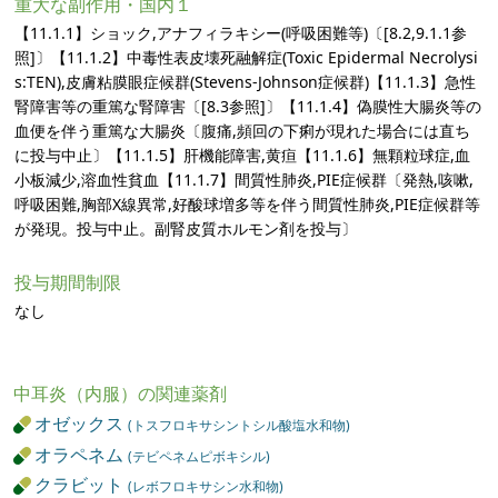
重大な副作用・国内１
【11.1.1】ショック,アナフィラキシー(呼吸困難等)〔[8.2,9.1.1参
照]〕【11.1.2】中毒性表皮壊死融解症(Toxic Epidermal Necrolysi
s:TEN),皮膚粘膜眼症候群(Stevens-Johnson症候群)【11.1.3】急性
腎障害等の重篤な腎障害〔[8.3参照]〕【11.1.4】偽膜性大腸炎等の
血便を伴う重篤な大腸炎〔腹痛,頻回の下痢が現れた場合には直ち
に投与中止〕【11.1.5】肝機能障害,黄疸【11.1.6】無顆粒球症,血
小板減少,溶血性貧血【11.1.7】間質性肺炎,PIE症候群〔発熱,咳嗽,
呼吸困難,胸部X線異常,好酸球増多等を伴う間質性肺炎,PIE症候群等
が発現。投与中止。副腎皮質ホルモン剤を投与〕
投与期間制限
なし
中耳炎（内服）の関連薬剤
オゼックス
(トスフロキサシントシル酸塩水和物)
オラペネム
(テビペネムピボキシル)
クラビット
(レボフロキサシン水和物)