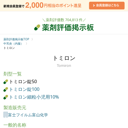
＼薬剤評価数 704,813 件／
薬剤評価掲示板TOP
中耳炎（内服）
トミロン
トミロン
Tomiron
剤型一覧
トミロン錠50
トミロン錠100
トミロン細粒小児用10%
製造販売元
富士フイルム富山化学
一般的名称