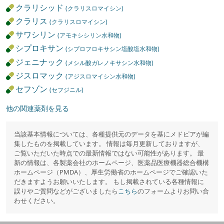
クラリシッド
(クラリスロマイシン)
クラリス
(クラリスロマイシン)
サワシリン
(アモキシシリン水和物)
シプロキサン
(シプロフロキサシン塩酸塩水和物)
ジェニナック
(メシル酸ガレノキサシン水和物)
ジスロマック
(アジスロマイシン水和物)
セフゾン
(セフジニル)
他の関連薬剤を見る
当該基本情報については、各種提供元のデータを基にメドピアが編
集したものを掲載しています。 情報は毎月更新しておりますが、
ご覧いただいた時点での最新情報ではない可能性があります。 最
新の情報は、各製薬会社のホームページ、医薬品医療機器総合機構
ホームページ（PMDA）、厚生労働省のホームページでご確認いた
だきますようお願いいたします。 もし掲載されている各種情報に
誤りやご質問などがございましたら
こちら
のフォームよりお問い合
わせください。