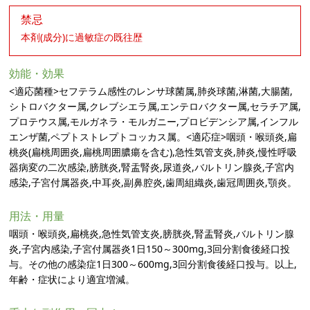
禁忌
本剤(成分)に過敏症の既往歴
効能・効果
<適応菌種>セフテラム感性のレンサ球菌属,肺炎球菌,淋菌,大腸菌,
シトロバクター属,クレブシエラ属,エンテロバクター属,セラチア属,
プロテウス属,モルガネラ・モルガニー,プロビデンシア属,インフル
エンザ菌,ペプトストレプトコッカス属。<適応症>咽頭・喉頭炎,扁
桃炎(扁桃周囲炎,扁桃周囲膿瘍を含む),急性気管支炎,肺炎,慢性呼吸
器病変の二次感染,膀胱炎,腎盂腎炎,尿道炎,バルトリン腺炎,子宮内
感染,子宮付属器炎,中耳炎,副鼻腔炎,歯周組織炎,歯冠周囲炎,顎炎。
用法・用量
咽頭・喉頭炎,扁桃炎,急性気管支炎,膀胱炎,腎盂腎炎,バルトリン腺
炎,子宮内感染,子宮付属器炎1日150～300mg,3回分割食後経口投
与。その他の感染症1日300～600mg,3回分割食後経口投与。以上,
年齢・症状により適宜増減。