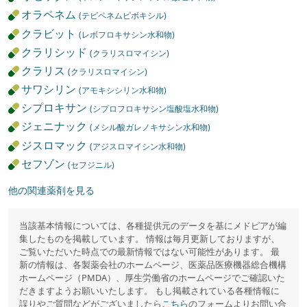
オラペネム
(テビペネムピボキシル)
クラビット
(レボフロキサシン水和物)
クラリシッド
(クラリスロマイシン)
クラリス
(クラリスロマイシン)
サワシリン
(アモキシシリン水和物)
シプロキサン
(シプロフロキサシン塩酸塩水和物)
ジェニナック
(メシル酸ガレノキサシン水和物)
ジスロマック
(アジスロマイシン水和物)
セフゾン
(セフジニル)
他の関連薬剤を見る
当該基本情報については、各種提供元のデータを基にメドピアが編
集したものを掲載しています。 情報は毎月更新しておりますが、
ご覧いただいた時点での最新情報ではない可能性があります。 最
新の情報は、各製薬会社のホームページ、医薬品医療機器総合機構
ホームページ（PMDA）、厚生労働省のホームページでご確認いた
だきますようお願いいたします。 もし掲載されている各種情報に
誤りやご質問などがございましたら
こちら
のフォームよりお問い合