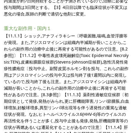
内濃度が約7日間持続することが予測されているので,治療に必要な
投与期間は3日間とする。【3】4日目以降でも臨床症状が不変又は
悪化の場合,医師の判断で適切な他剤に変更。
重大な副作用・国内１
【11.1.1】ショック,アナフィラキシー〔呼吸困難,喘鳴,血管浮腫等
が発現。また,アジスロマイシンは組織内半減期が長いことから,こ
れらの副作用の治療中止後に再発する可能性があるので注意。[8.2
参照]〕【11.1.2】中毒性表皮壊死融解症(Toxic Epidermal Necroly
sis:TEN),皮膚粘膜眼症候群(Stevens-Johnson症候群),急性汎発性発
疹性膿疱症〔投与中止。副腎皮質ホルモン剤を投与。これらの副作
用はアジスロマイシンの投与中又は投与終了後1週間以内に発現し
ているので,投与終了後も注意。また,アジスロマイシンは組織内半
減期が長いことから,これらの副作用の治療中止後に再発する可能
性があるので注意。[8.3参照]〕【11.1.3】薬剤性過敏症症候群〔初
期症状として発疹,発熱がみられ,更に肝機能障害,リンパ節腫脹,白血
球増加,好酸球増多,異型リンパ球出現等を伴う遅発性の重篤な過敏
症状が発現。なお,ヒトヘルペスウイルス6(HHV-6)等のウイルスの
再活性化を伴うことが多く,投与中止後も発疹,発熱,肝機能障害等の
症状が再燃あるいは遷延化することがあるので注意〕【11.1.4】肝