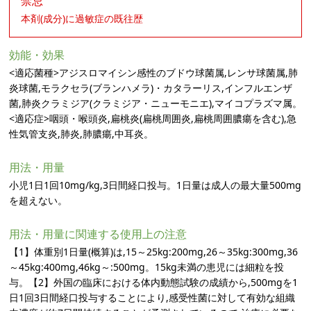
禁忌
本剤(成分)に過敏症の既往歴
効能・効果
<適応菌種>アジスロマイシン感性のブドウ球菌属,レンサ球菌属,肺
炎球菌,モラクセラ(ブランハメラ)・カタラーリス,インフルエンザ
菌,肺炎クラミジア(クラミジア・ニューモニエ),マイコプラズマ属。
<適応症>咽頭・喉頭炎,扁桃炎(扁桃周囲炎,扁桃周囲膿瘍を含む),急
性気管支炎,肺炎,肺膿瘍,中耳炎。
用法・用量
小児1日1回10mg/kg,3日間経口投与。1日量は成人の最大量500mg
を超えない。
用法・用量に関連する使用上の注意
【1】体重別1日量(概算)は,15～25kg:200mg,26～35kg:300mg,36
～45kg:400mg,46kg～:500mg。15kg未満の患児には細粒を投
与。【2】外国の臨床における体内動態試験の成績から,500mgを1
日1回3日間経口投与することにより,感受性菌に対して有効な組織