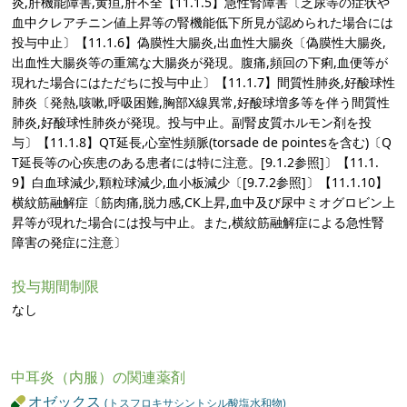
炎,肝機能障害,黄疸,肝不全【11.1.5】急性腎障害〔乏尿等の症状や
血中クレアチニン値上昇等の腎機能低下所見が認められた場合には
投与中止〕【11.1.6】偽膜性大腸炎,出血性大腸炎〔偽膜性大腸炎,
出血性大腸炎等の重篤な大腸炎が発現。腹痛,頻回の下痢,血便等が
現れた場合にはただちに投与中止〕【11.1.7】間質性肺炎,好酸球性
肺炎〔発熱,咳嗽,呼吸困難,胸部X線異常,好酸球増多等を伴う間質性
肺炎,好酸球性肺炎が発現。投与中止。副腎皮質ホルモン剤を投
与〕【11.1.8】QT延長,心室性頻脈(torsade de pointesを含む)〔Q
T延長等の心疾患のある患者には特に注意。[9.1.2参照]〕【11.1.
9】白血球減少,顆粒球減少,血小板減少〔[9.7.2参照]〕【11.1.10】
横紋筋融解症〔筋肉痛,脱力感,CK上昇,血中及び尿中ミオグロビン上
昇等が現れた場合には投与中止。また,横紋筋融解症による急性腎
障害の発症に注意〕
投与期間制限
なし
中耳炎（内服）の関連薬剤
オゼックス
(トスフロキサシントシル酸塩水和物)