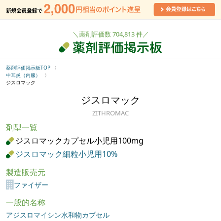
＼薬剤評価数 704,813 件／
薬剤評価掲示板TOP
中耳炎（内服）
ジスロマック
ジスロマック
ZITHROMAC
剤型一覧
ジスロマックカプセル小児用100mg
ジスロマック細粒小児用10%
製造販売元
ファイザー
一般的名称
アジスロマイシン水和物カプセル