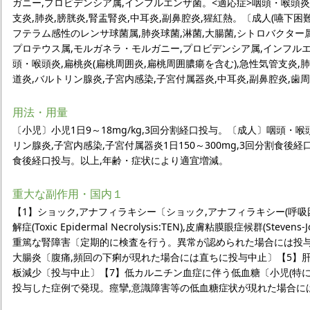
ガニー,プロビデンシア属,インフルエンザ菌。<適応症>咽頭・喉頭炎,
支炎,肺炎,膀胱炎,腎盂腎炎,中耳炎,副鼻腔炎,猩紅熱。〔成人(嚥下
フテラム感性のレンサ球菌属,肺炎球菌,淋菌,大腸菌,シトロバクター属
プロテウス属,モルガネラ・モルガニー,プロビデンシア属,インフル
頭・喉頭炎,扁桃炎(扁桃周囲炎,扁桃周囲膿瘍を含む),急性気管支炎,
道炎,バルトリン腺炎,子宮内感染,子宮付属器炎,中耳炎,副鼻腔炎,歯
用法・用量
〔小児〕小児1日9～18mg/kg,3回分割経口投与。〔成人〕咽頭・喉
リン腺炎,子宮内感染,子宮付属器炎1日150～300mg,3回分割食後経
食後経口投与。以上,年齢・症状により適宜増減。
重大な副作用・国内１
【1】ショック,アナフィラキシー〔ショック,アナフィラキシー(呼
解症(Toxic Epidermal Necrolysis:TEN),皮膚粘膜眼症候群(S
重篤な腎障害〔定期的に検査を行う。異常が認められた場合には投
大腸炎〔腹痛,頻回の下痢が現れた場合には直ちに投与中止〕【5】肝
板減少〔投与中止〕【7】低カルニチン血症に伴う低血糖〔小児(特
投与した症例で発現。痙攣,意識障害等の低血糖症状が現れた場合に