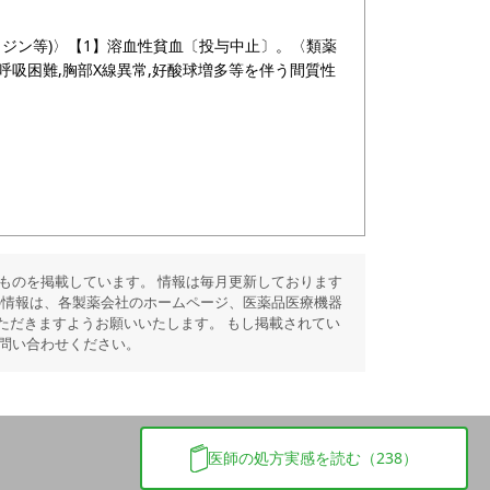
リジン等)〉【1】溶血性貧血〔投与中止〕。〈類薬
,呼吸困難,胸部X線異常,好酸球増多等を伴う間質性
ものを掲載しています。 情報は毎月更新しております
の情報は、各製薬会社のホームページ、医薬品医療機器
ただきますようお願いいたします。 もし掲載されてい
問い合わせください。
医師の処方実感を読む（238）