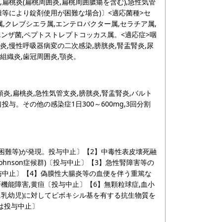
扁桃炎(扁桃周囲炎,扁桃周囲膿瘍を含む),急性気管
困難等により錠剤使用が困難な場合)〕<適応菌種>セ
,クレブシエラ属,エンテロバクター属,セラチア属,
エンザ菌,ペプトストレプトコッカス属。<適応症>咽
肺炎,慢性呼吸器病変の二次感染,膀胱炎,腎盂腎炎,尿
周組織炎,歯冠周囲炎,顎炎。
頭炎,扁桃炎,急性気管支炎,膀胱炎,腎盂腎炎,バルト
口投与。その他の感染症1日300～600mg,3回分割
吸困難等)が発現。投与中止〕【2】中毒性表皮壊死融
tevens-Johnson症候群)〔投与中止〕【3】急性腎障害等の
与中止〕【4】偽膜性大腸炎等の血便を伴う重篤な
機能障害,黄疸〔投与中止〕【6】無顆粒球症,血小
に乳幼児)に対してピボキシル基を有する抗生物質を
は投与中止〕