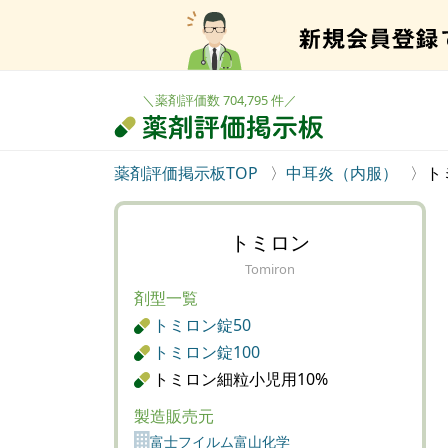
＼薬剤評価数 704,795 件／
薬剤評価掲示板TOP
中耳炎（内服）
ト
トミロン
Tomiron
剤型一覧
トミロン錠50
トミロン錠100
トミロン細粒小児用10%
製造販売元
富士フイルム富山化学