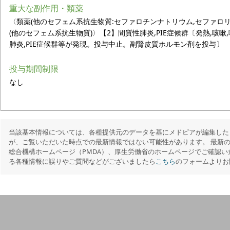
重大な副作用・類薬
〈類薬(他のセフェム系抗生物質:セファロチンナトリウム,セファロ
(他のセフェム系抗生物質)〉【2】間質性肺炎,PIE症候群〔発熱,咳嗽
肺炎,PIE症候群等が発現。投与中止。副腎皮質ホルモン剤を投与〕
投与期間制限
なし
当該基本情報については、各種提供元のデータを基にメドピアが編集した
が、ご覧いただいた時点での最新情報ではない可能性があります。 最新
総合機構ホームページ（PMDA）、厚生労働省のホームページでご確認い
る各種情報に誤りやご質問などがございましたら
こちら
のフォームよりお