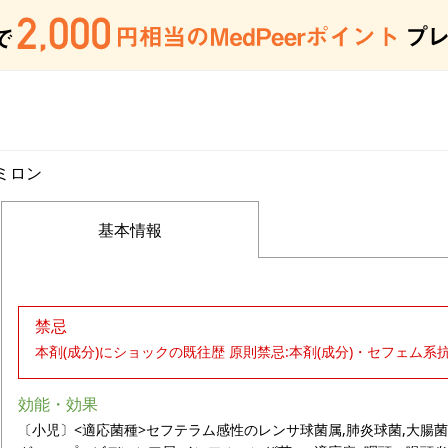
ミロン
基本情報
禁忌
本剤(成分)にショックの既往歴 原則禁忌:本剤(成分)・セフェム
効能・効果
〔小児〕<適応菌種>セフテラム感性のレンサ球菌属,肺炎球菌,大腸菌