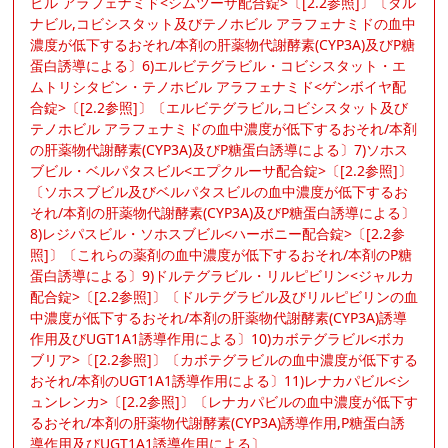
ビル アラフェナミド<シムツーザ配合錠>〔[2.2参照]〕〔ダル
ナビル,コビシスタット及びテノホビル アラフェナミドの血中
濃度が低下するおそれ/本剤の肝薬物代謝酵素(CYP3A)及びP糖
蛋白誘導による〕6)エルビテグラビル・コビシスタット・エ
ムトリシタビン・テノホビル アラフェナミド<ゲンボイヤ配
合錠>〔[2.2参照]〕〔エルビテグラビル,コビシスタット及び
テノホビル アラフェナミドの血中濃度が低下するおそれ/本剤
の肝薬物代謝酵素(CYP3A)及びP糖蛋白誘導による〕7)ソホス
ブビル・ベルパタスビル<エプクルーサ配合錠>〔[2.2参照]〕
〔ソホスブビル及びベルパタスビルの血中濃度が低下するお
それ/本剤の肝薬物代謝酵素(CYP3A)及びP糖蛋白誘導による〕
8)レジパスビル・ソホスブビル<ハーボニー配合錠>〔[2.2参
照]〕〔これらの薬剤の血中濃度が低下するおそれ/本剤のP糖
蛋白誘導による〕9)ドルテグラビル・リルピビリン<ジャルカ
配合錠>〔[2.2参照]〕〔ドルテグラビル及びリルピビリンの血
中濃度が低下するおそれ/本剤の肝薬物代謝酵素(CYP3A)誘導
作用及びUGT1A1誘導作用による〕10)カボテグラビル<ボカ
ブリア>〔[2.2参照]〕〔カボテグラビルの血中濃度が低下する
おそれ/本剤のUGT1A1誘導作用による〕11)レナカパビル<シ
ュンレンカ>〔[2.2参照]〕〔レナカパビルの血中濃度が低下す
るおそれ/本剤の肝薬物代謝酵素(CYP3A)誘導作用,P糖蛋白誘
導作用及びUGT1A1誘導作用による〕