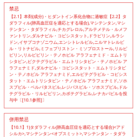
禁忌
【2.1】本剤(成分)・ヒダントイン系化合物に過敏症【2.2】タ
ダラフィル(肺高血圧症を適応とする場合),マシテンタン,マシ
テンタン・タダラフィル,チカグレロル,アルテメテル・ルメフ
ァントリン,ダルナビル・コビシスタット,ドラビリン,ルラシ
ドン,イサブコナゾニウム,エンシトレルビル,ニルマトレルビ
ル・リトナビル,ミフェプリストン・ミソプロストール,リルピ
ビリン,リルピビリン・テノホビル アラフェナミド・エムトリ
シタビン,ビクテグラビル・エムトリシタビン・テノホビル ア
ラフェナミド,ダルナビル・コビシスタット・エムトリシタビ
ン・テノホビル アラフェナミド,エルビテグラビル・コビシス
タット・エムトリシタビン・テノホビル アラフェナミド,ソホ
スブビル・ベルパタスビル,レジパスビル・ソホスブビル,ドル
テグラビル・リルピビリン,カボテグラビル,レナカパビルを投
与中〔[10.1参照]〕
併用禁忌
【10.1】1)タダラフィル(肺高血圧症を適応とする場合)<アド
シルカ>,マシテンタン<オプスミット>,マシテンタン・タダラ