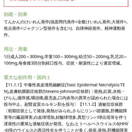
効能・効果
てんかんのけいれん発作(強直間代発作<全般けいれん発作,大発作>,
焦点発作<ジャクソン型発作を含む>)。自律神経発作。精神運動発
作。
用法・用量
1日成人200～300mg,学童100～300mg,幼児50～200mg,乳児20～
100mg,毎食後3回分割経口投与。症状・耐薬性により適宜増減。
重大な副作用・国内１
【11.1.1】中毒性表皮壊死融解症(Toxic Epidermal Necrolysis:TE
N),皮膚粘膜眼症候群(Stevens-Johnson症候群)〔発熱,紅斑,水疱・
びらん,掻痒感,咽頭痛,眼充血,口内炎等の異常が認められた場合には
投与中止。副腎皮質ホルモン剤を投与〕【11.1.2】過敏症症候群
〔初期症状として発疹,発熱がみられ,さらにリンパ節腫脹,肝機能障
害等の臓器障害,白血球増加,好酸球増多,異型リンパ球出現等を伴う
遅発性の重篤な過敏症状が発現。なお,ヒトヘルペスウイルス6(HHV
-6)等のウイルスの再活性化を伴うことが多く,発疹,発熱,肝機能障害