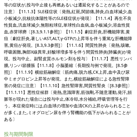
等の症状が,投与中止後も再燃あるいは遷延化することがあるので
注意〕【11.1.3】SLE様症状〔発熱,紅斑,関節痛,肺炎,白血球減少,血
小板減少,抗核抗体陽性等のSLE様症状が発現〕【11.1.4】再生不良
性貧血,汎血球減少,無顆粒球症,単球性白血病,血小板減少,溶血性貧
血,赤芽球癆〔[8.3,9.1.1参照]〕【11.1.5】劇症肝炎,肝機能障害,黄
疸〔劇症肝炎,著しいAST,ALT,γ-GTPの上昇等を伴う重篤な肝機能障
害,黄疸が発現。[8.3,9.3参照]〕【11.1.6】間質性肺炎〔発熱,咳嗽,
呼吸困難,胸部X線異常,好酸球増多等を伴う間質性肺炎(肺臓炎)が発
現。投与中止。副腎皮質ホルモン剤を投与〕【11.1.7】悪性リンパ
腫,リンパ節腫脹【11.1.8】小脳萎縮〔長期投与例で発現。[8.5参
照]〕【11.1.9】横紋筋融解症〔筋肉痛,脱力感,CK上昇,血中及び尿
中ミオグロビン上昇等が発現。また,横紋筋融解症による急性腎障
害の発症に注意〕【11.1.10】急性腎障害,間質性腎炎〔[8.3参照]〕
【11.1.11】悪性症候群〔発熱,意識障害,筋強剛,不随意運動,発汗,頻
脈等が現れた場合には投与中止,体冷却,水分補給,呼吸管理等を行
う。本症発症時には,白血球の増加や血清CKの上昇がみられること
が多く,また,ミオグロビン尿を伴う腎機能の低下がみられることが
ある〕
投与期間制限