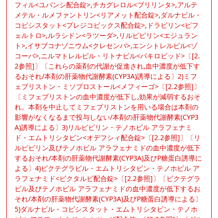
フィル<ユバンシ配合錠>,チカグレロル<ブリリンタ>,アルテ
メテル・ルメファントリン<リアメット配合錠>,ダルナビル・
コビシスタット<プレジコビックス配合錠>,ドラビリン<ピフ
ェルトロ>,ルラシドン<ラツーダ>,リルピビリン<エジュラン
ト>,イサブコナゾニウム<クレセンバ>,エンシトレルビル<ゾ
コーバ>,ニルマトレルビル・リトナビル<パキロビッド>〔[2.
2参照]〕〔これらの薬剤の代謝が促進され,血中濃度が低下す
るおそれ/本剤の肝薬物代謝酵素(CYP3A)誘導による〕2)ミフ
ェプリストン・ミソプロストール<メフィーゴ>〔[2.2参照]〕
〔ミフェプリストンの血中濃度が低下し,効果が減弱するおそ
れ。本剤を中止してミフェプリストンを用いる場合は本剤の
影響がなくなるまで投与しない/本剤の肝薬物代謝酵素(CYP3
A)誘導による〕3)リルピビリン・テノホビル アラフェナミ
ド・エムトリシタビン<オデフシィ配合錠>〔[2.2参照]〕〔リ
ルピビリン及びテノホビル アラフェナミドの血中濃度が低下
するおそれ/本剤の肝薬物代謝酵素(CYP3A)及びP糖蛋白誘導に
よる〕4)ビクテグラビル・エムトリシタビン・テノホビル ア
ラフェナミド<ビクタルビ配合錠>〔[2.2参照]〕〔ビクテグラ
ビル及びテノホビル アラフェナミドの血中濃度が低下するお
それ/本剤の肝薬物代謝酵素(CYP3A)及びP糖蛋白誘導による〕
5)ダルナビル・コビシスタット・エムトリシタビン・テノホ