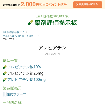
＼薬剤評価数 704,813 件／
薬剤評価掲示板TOP
小児てんかん（内服・その他）
アレビアチン
アレビアチン
ALEVIATIN
剤型一覧
アレビアチン散10%
アレビアチン錠25mg
アレビアチン錠100mg
製造販売元
住友ファーマ
一般的名称