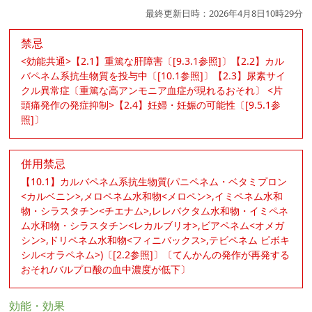
最終更新日時：2026年4月8日10時29分
禁忌
<効能共通>【2.1】重篤な肝障害〔[9.3.1参照]〕【2.2】カル
バペネム系抗生物質を投与中〔[10.1参照]〕【2.3】尿素サイ
クル異常症〔重篤な高アンモニア血症が現れるおそれ〕 <片
頭痛発作の発症抑制>【2.4】妊婦・妊娠の可能性〔[9.5.1参
照]〕
併用禁忌
【10.1】カルバペネム系抗生物質(パニペネム・ベタミプロン
<カルベニン>,メロペネム水和物<メロペン>,イミペネム水和
物・シラスタチン<チエナム>,レレバクタム水和物・イミペネ
ム水和物・シラスタチン<レカルブリオ>,ビアペネム<オメガ
シン>,ドリペネム水和物<フィニバックス>,テビペネム ピボキ
シル<オラペネム>)〔[2.2参照]〕〔てんかんの発作が再発する
おそれ/バルプロ酸の血中濃度が低下〕
効能・効果