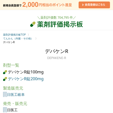
＼薬剤評価数 704,795 件／
薬剤評価掲示板TOP
てんかん（内服・その他）
デパケンR
デパケンR
DEPAKENE-R
剤型一覧
デパケンR錠100mg
デパケンR錠200mg
製造販売元
日医工岐阜
発売・販売元
日医工