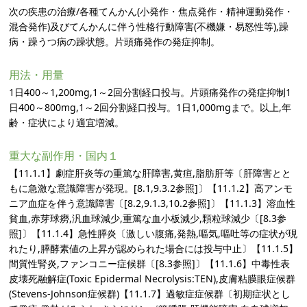
次の疾患の治療/各種てんかん(小発作・焦点発作・精神運動発作・
混合発作)及びてんかんに伴う性格行動障害(不機嫌・易怒性等),躁
病・躁うつ病の躁状態。片頭痛発作の発症抑制。
用法・用量
1日400～1,200mg,1～2回分割経口投与。片頭痛発作の発症抑制1
日400～800mg,1～2回分割経口投与。1日1,000mgまで。以上,年
齢・症状により適宜増減。
重大な副作用・国内１
【11.1.1】劇症肝炎等の重篤な肝障害,黄疸,脂肪肝等〔肝障害とと
もに急激な意識障害が発現。[8.1,9.3.2参照]〕【11.1.2】高アンモ
ニア血症を伴う意識障害〔[8.2,9.1.3,10.2参照]〕【11.1.3】溶血性
貧血,赤芽球癆,汎血球減少,重篤な血小板減少,顆粒球減少〔[8.3参
照]〕【11.1.4】急性膵炎〔激しい腹痛,発熱,嘔気,嘔吐等の症状が現
れたり,膵酵素値の上昇が認められた場合には投与中止〕【11.1.5】
間質性腎炎,ファンコニー症候群〔[8.3参照]〕【11.1.6】中毒性表
皮壊死融解症(Toxic Epidermal Necrolysis:TEN),皮膚粘膜眼症候群
(Stevens-Johnson症候群)【11.1.7】過敏症症候群〔初期症状とし