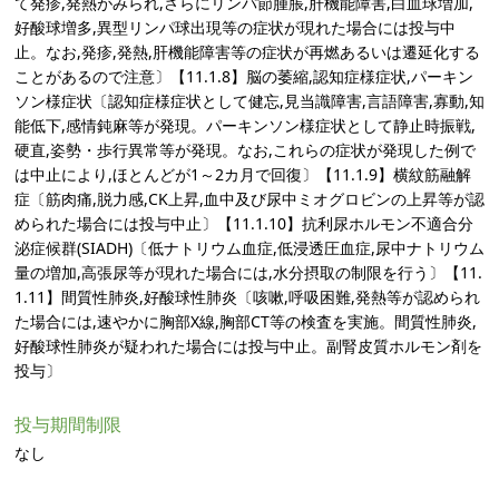
て発疹,発熱がみられ,さらにリンパ節腫脹,肝機能障害,白血球増加,
好酸球増多,異型リンパ球出現等の症状が現れた場合には投与中
止。なお,発疹,発熱,肝機能障害等の症状が再燃あるいは遷延化する
ことがあるので注意〕【11.1.8】脳の萎縮,認知症様症状,パーキン
ソン様症状〔認知症様症状として健忘,見当識障害,言語障害,寡動,知
能低下,感情鈍麻等が発現。パーキンソン様症状として静止時振戦,
硬直,姿勢・歩行異常等が発現。なお,これらの症状が発現した例で
は中止により,ほとんどが1～2カ月で回復〕【11.1.9】横紋筋融解
症〔筋肉痛,脱力感,CK上昇,血中及び尿中ミオグロビンの上昇等が認
められた場合には投与中止〕【11.1.10】抗利尿ホルモン不適合分
泌症候群(SIADH)〔低ナトリウム血症,低浸透圧血症,尿中ナトリウム
量の増加,高張尿等が現れた場合には,水分摂取の制限を行う〕【11.
1.11】間質性肺炎,好酸球性肺炎〔咳嗽,呼吸困難,発熱等が認められ
た場合には,速やかに胸部X線,胸部CT等の検査を実施。間質性肺炎,
好酸球性肺炎が疑われた場合には投与中止。副腎皮質ホルモン剤を
投与〕
投与期間制限
なし