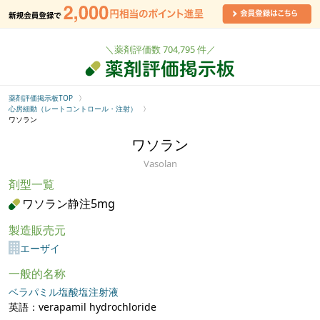
＼薬剤評価数 704,795 件／
薬剤評価掲示板TOP
心房細動（レートコントロール・注射）
ワソラン
ワソラン
Vasolan
剤型一覧
ワソラン静注5mg
製造販売元
エーザイ
一般的名称
ベラパミル塩酸塩注射液
英語：verapamil hydrochloride