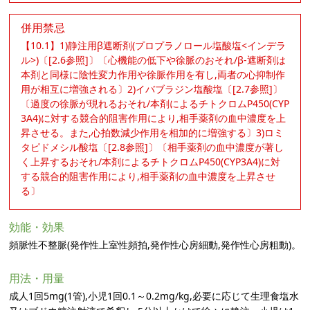
併用禁忌
【10.1】1)静注用β遮断剤(プロプラノロール塩酸塩<インデラ
ル>)〔[2.6参照]〕〔心機能の低下や徐脈のおそれ/β-遮断剤は
本剤と同様に陰性変力作用や徐脈作用を有し,両者の心抑制作
用が相互に増強される〕2)イバブラジン塩酸塩〔[2.7参照]〕
〔過度の徐脈が現れるおそれ/本剤によるチトクロムP450(CYP
3A4)に対する競合的阻害作用により,相手薬剤の血中濃度を上
昇させる。また,心拍数減少作用を相加的に増強する〕3)ロミ
タピドメシル酸塩〔[2.8参照]〕〔相手薬剤の血中濃度が著し
く上昇するおそれ/本剤によるチトクロムP450(CYP3A4)に対
する競合的阻害作用により,相手薬剤の血中濃度を上昇させ
る〕
効能・効果
頻脈性不整脈(発作性上室性頻拍,発作性心房細動,発作性心房粗動)。
用法・用量
成人1回5mg(1管),小児1回0.1～0.2mg/kg,必要に応じて生理食塩水