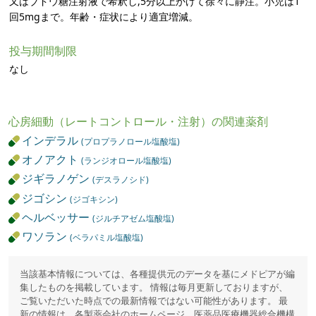
又はブドウ糖注射液で希釈し,5分以上かけて徐々に静注。小児は1
回5mgまで。年齢・症状により適宜増減。
投与期間制限
なし
心房細動（レートコントロール・注射）の関連薬剤
インデラル
(プロプラノロール塩酸塩)
オノアクト
(ランジオロール塩酸塩)
ジギラノゲン
(デスラノシド)
ジゴシン
(ジゴキシン)
ヘルベッサー
(ジルチアゼム塩酸塩)
ワソラン
(ベラパミル塩酸塩)
当該基本情報については、各種提供元のデータを基にメドピアが編
集したものを掲載しています。 情報は毎月更新しておりますが、
ご覧いただいた時点での最新情報ではない可能性があります。 最
新の情報は、各製薬会社のホームページ、医薬品医療機器総合機構