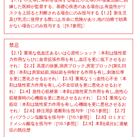
練した医師が監督する。基礎心疾患のある場合は,有益性がリ
スクを上回ると判断される場合にのみ投与する【1.2】新生児
及び乳児に使用する際には,生命に危険があり,他の治療で効果
がない場合にのみ投与する〔[9.7参照]〕
禁忌
【2.1】重篤な低血圧あるいは心原性ショック〔本剤は陰性変
力作用ならびに血管拡張作用を有し,血圧を更に低下させるお
それ〕【2.2】高度の徐脈,洞房ブロック,房室ブロック(第II,III
度)〔本剤は房室結節,洞結節を抑制する作用を有し,刺激伝導
を更に悪化させるおそれ〕【2.3】重篤なうっ血性心不全〔本
剤は陰性変力作用を有し,心不全症状を更に悪化させるおそ
れ〕【2.4】急性心筋梗塞〔本剤は陰性変力作用を有し,急性心
筋梗塞時の心機能を更に悪化させるおそれ〕【2.5】重篤な心
筋症〔本剤は陰性変力作用を有し,心機能を更に悪化させるお
それ〕【2.6】静注用β-遮断剤を投与中〔[10.1参照]〕【2.7】
イバブラジン塩酸塩を投与中〔[10.1参照]〕【2.8】ロミタピ
ドメシル酸塩を投与中〔[10.1参照]〕【2.9】本剤(成分)に過敏
症の既往歴