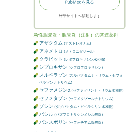
PubMedを見る
外部サイトへ移動します
急性胆嚢炎・胆管炎（注射）の関連薬剤
アザクタム
(アズトレオナム)
アネメトロ
(メトロニダゾール)
クラビット
(レボフロキサシン水和物)
シプロキサン
(シプロフロキサシン)
スルペラゾン
(スルバクタムナトリウム・セフォ
ペラゾンナトリウム)
セファメジンα
(セファゾリンナトリウム水和物)
セフメタゾン
(セフメタゾールナトリウム)
ゾシン
(タゾバクタム・ピペラシリン水和物)
パシル
(パズフロキサシンメシル酸塩)
パンスポリン
(セフォチアム塩酸塩)