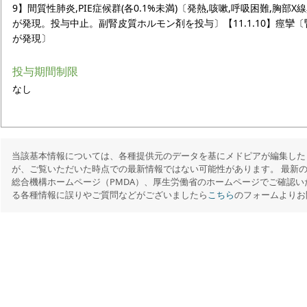
9】間質性肺炎,PIE症候群(各0.1%未満)〔発熱,咳嗽,呼吸困難,胸部
が発現。投与中止。副腎皮質ホルモン剤を投与〕【11.1.10】痙攣
が発現〕
投与期間制限
なし
当該基本情報については、各種提供元のデータを基にメドピアが編集した
が、ご覧いただいた時点での最新情報ではない可能性があります。 最新
総合機構ホームページ（PMDA）、厚生労働省のホームページでご確認い
る各種情報に誤りやご質問などがございましたら
こちら
のフォームよりお