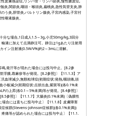
在性皮膚感染症,リンパ管・リンパ節炎,慢性膿皮症,
炎,関節炎,咽頭・喉頭炎,扁桃炎,急性気管支炎,肺
胆のう炎,胆管炎,バルトリン腺炎,子宮内感染,子宮付
化膿性唾液腺炎。
分な場合,1日成人1.5～3g,小児50mg/kg,3回分
与可。輸液に加えて点滴静注可。静注は1gあたり注射用
ン注射液(0.5W/V%)約2～3mLに溶解。
意,耳鳴,発汗等が現れた場合には投与中止。[8.2参
管浮腫,蕁麻疹等が発現。[8.2参照]〕【11.1.3】ア
〔汎血球減少,無顆粒球症(初期症状:発熱,咽頭痛,頭
血小板減少(初期症状:点状出血,紫斑等)(各0.1%未
T,ALPの上昇(各0.1～5%未満)等が発現。[8.4参照]〕
.5参照]〕【11.1.7】大腸炎(0.1%未満)〔偽膜性
合には直ちに投与中止〕【11.1.8】皮膚障害
眼症候群(Stevens-Johnson症候群)(各0.1%未満))
・疼痛等が認められた場合には投与中止〕【11.1.