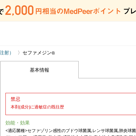
注射）
セファメジンα
基本情報
禁忌
本剤(成分)に過敏症の既往歴
効能・効果
<適応菌種>セファゾリン感性のブドウ球菌属,レンサ球菌属,肺炎球菌