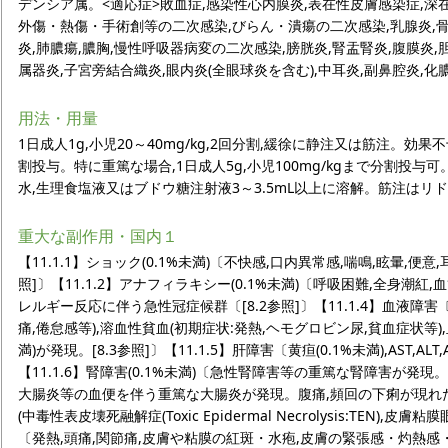
デンシア属。<適応症>敗血症,感染性心内膜炎,表在性皮膚感染症,深
外傷・熱傷・手術創等の二次感染,びらん・潰瘍の二次感染,乳腺炎,骨髄
炎,肺膿瘍,膿胸,慢性呼吸器病変の二次感染,膀胱炎,腎盂腎炎,腹膜炎,
属器炎,子宮旁結合織炎,眼内炎(全眼球炎を含む),中耳炎,副鼻腔炎,
用法・用量
1日成人1g,小児20～40mg/kg,2回分割,緩徐に静注又は筋注。効果不十
割投与。特に重篤な場合,1日成人5g,小児100mg/kgまで分割投
水,生理食塩液又はブドウ糖注射液3～3.5mL以上に溶解。筋注はリドカイ
重大な副作用・国内１
【11.1.1】ショック(0.1%未満)〔不快感,口内異常感,喘鳴,眩暈,便
照]〕【11.1.2】アナフィラキシー(0.1%未満)〔呼吸困難,全身潮紅,血
レルギー反応に伴う急性冠症候群〔[8.2参照]〕【11.1.4】血液障害
痛,倦怠感等),溶血性貧血(初期症状:発熱,ヘモグロビン尿,貧血症状等),
満)が発現。[8.3参照]〕【11.1.5】肝障害〔黄疸(0.1%未満),AST,AL
【11.1.6】腎障害(0.1%未満)〔急性腎障害等の重篤な腎障害が発現。[8
大腸炎等の血便を伴う重篤な大腸炎が発現。腹痛,頻回の下痢が現れた場
(中毒性表皮壊死融解症(Toxic Epidermal Necrolysis:TEN),皮膚粘膜
〔発熱,頭痛,関節痛,皮膚や粘膜の紅斑・水疱,皮膚の緊張感・灼熱感