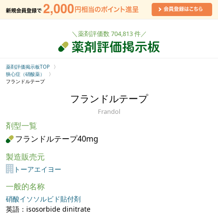
＼薬剤評価数 704,813 件／
薬剤評価掲示板TOP
狭心症（硝酸薬）
フランドルテープ
フランドルテープ
Frandol
剤型一覧
フランドルテープ40mg
製造販売元
トーアエイヨー
一般的名称
硝酸イソソルビド貼付剤
英語：isosorbide dinitrate