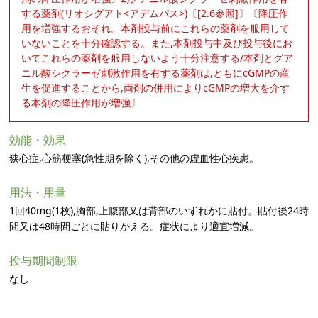
する薬剤(リオシグアト<アデムパス>)〔[2.6参照]〕〔降圧作
用を増強するおそれ。本剤投与前にこれらの薬剤を服用して
いないことを十分確認する。また,本剤投与中及び投与後にお
いてこれらの薬剤を服用しないよう十分注意する/本剤とグア
ニル酸シクラーゼ刺激作用を有する薬剤は,ともにcGMPの産
生を促進することから,両剤の併用によりcGMPの増大を介す
る本剤の降圧作用が増強〕
効能・効果
狭心症,心筋梗塞(急性期を除く),その他の虚血性心疾患。
用法・用量
1回40mg(1枚),胸部,上腹部又は背部のいずれかに貼付。貼付後24時
間又は48時間ごとに貼りかえる。症状により適宜増減。
投与期間制限
なし