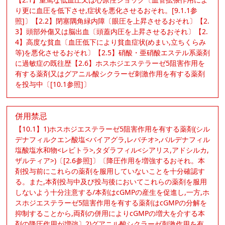
り更に血圧を低下させ,症状を悪化させるおそれ。[9.1.1参
照]〕【2.2】閉塞隅角緑内障〔眼圧を上昇させるおそれ〕【2.
3】頭部外傷又は脳出血〔頭蓋内圧を上昇させるおそれ〕【2.
4】高度な貧血〔血圧低下により貧血症状(めまい,立ちくらみ
等)を悪化させるおそれ〕【2.5】硝酸・亜硝酸エステル系薬剤
に過敏症の既往歴【2.6】ホスホジエステラーゼ5阻害作用を
有する薬剤又はグアニル酸シクラーゼ刺激作用を有する薬剤
を投与中〔[10.1参照]〕
併用禁忌
【10.1】1)ホスホジエステラーゼ5阻害作用を有する薬剤(シル
デナフィルクエン酸塩<バイアグラ,レバチオ>,バルデナフィル
塩酸塩水和物<レビトラ>,タダラフィル<シアリス,アドシルカ,
ザルティア>)〔[2.6参照]〕〔降圧作用を増強するおそれ。本
剤投与前にこれらの薬剤を服用していないことを十分確認す
る。また,本剤投与中及び投与後においてこれらの薬剤を服用
しないよう十分注意する/本剤はcGMPの産生を促進し,一方,ホ
スホジエステラーゼ5阻害作用を有する薬剤はcGMPの分解を
抑制することから,両剤の併用によりcGMPの増大を介する本
剤の降圧作用が増強〕2)グアニル酸シクラーゼ刺激作用を有