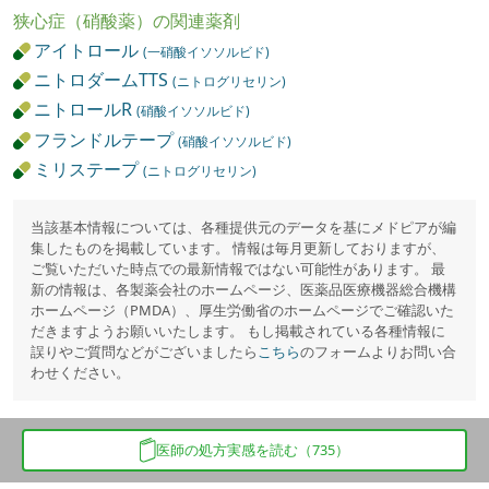
狭心症（硝酸薬）の関連薬剤
アイトロール
(一硝酸イソソルビド)
ニトロダームTTS
(ニトログリセリン)
ニトロールR
(硝酸イソソルビド)
フランドルテープ
(硝酸イソソルビド)
ミリステープ
(ニトログリセリン)
当該基本情報については、各種提供元のデータを基にメドピアが編
集したものを掲載しています。 情報は毎月更新しておりますが、
ご覧いただいた時点での最新情報ではない可能性があります。 最
新の情報は、各製薬会社のホームページ、医薬品医療機器総合機構
ホームページ（PMDA）、厚生労働省のホームページでご確認いた
だきますようお願いいたします。 もし掲載されている各種情報に
誤りやご質問などがございましたら
こちら
のフォームよりお問い合
わせください。
医師の処方実感を読む（735）