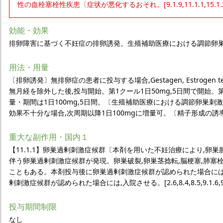
性の血栓塞栓性疾患〔症状が悪化するおそれ。[9.1.9,11.1.1,15.1
効能・効果
排卵障害に基づく不妊症の排卵誘発。生殖補助医療における調節卵
用法・用量
〔排卵誘発〕無排卵症の患者に投与する場合,Gestagen, Estroge
無月経を除外した後,投与開始。第1クール1日50mg,5日間で開始。第
量・期間は1日100mg,5日間。〔生殖補助医療における調節卵巣刺激
効果不十分な場合,次周期以降1日100mgに増量可。〔精子形成の誘導
重大な副作用・国内１
【11.1.1】卵巣過剰刺激症候群〔本剤を用いた不妊治療により,卵巣腫
伴う卵巣過剰刺激症候群が発現。卵巣破裂,卵巣茎捻転,脳梗塞,肺塞
こともある。本剤投与後に卵巣過剰刺激症候群が認められた場合には
剰刺激症候群が認められた場合には,入院させる。[2.6,8.4,8.5,9.1.6,9
投与期間制限
なし