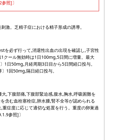
.2参照]〕
巣刺激。乏精子症における精子形成の誘導。
n testを必ず行って,消退性出血の出現を確認し,子宮性
1クール無効時は1日100mg,5日間に増量。最大
〕1日50mg,月経周期3日目から5日間経口投与。
〕1回50mg,隔日経口投与。
大,下腹部痛,下腹部緊迫感,腹水,胸水,呼吸困難を
栓を含む血栓塞栓症,肺水腫,腎不全等が認められる
,重症度に応じて適切な処置を行う。重度の卵巣過
.1.9参照]〕