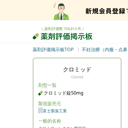
＼薬剤評価数 704,813 件／
薬剤評価掲示板TOP
不妊治療（内服・点鼻
クロミッド
Clomid
剤型一覧
クロミッド錠50mg
製造販売元
富士製薬工業
一般的名称