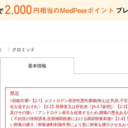
）
クロミッド
基本情報
禁忌
<効能共通>【2.1】エストロゲン依存性悪性腫瘍(例えば,乳癌,
化を促すおそれ〕【2.2】肝障害又は肝疾患〔[9.3.1参照]〕【2
及びその疑い〔アンドロゲン産生を促進するため,腫瘍の悪化ある
く不妊症の排卵誘発,生殖補助医療における調節卵巣刺激>【2.4
い卵巣の腫大〔卵巣過剰刺激作用により更に卵巣を腫大させるおそれ〕【2