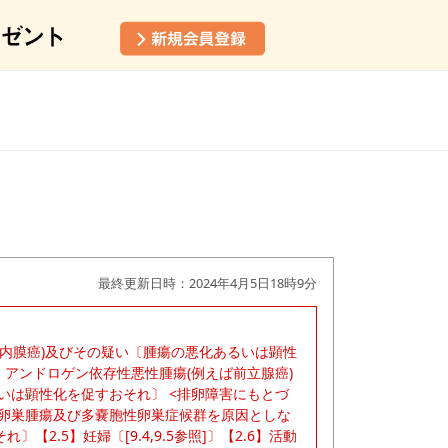
最終更新日時：2024年4月5日18時9分
子宮内膜癌)及びその疑い〔腫瘍の悪化あるいは顕性
.3】アンドロゲン依存性悪性腫瘍(例えば前立腺癌)
いは顕性化を促すおそれ〕 <排卵障害にもとづ
】卵巣腫瘍及び多嚢胞性卵巣症候群を原因としな
.5】妊婦〔[9.4,9.5参照]〕【2.6】活動