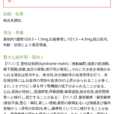
る〕
効能・効果
統合失調症。
用法・用量
最初約1週間1日0.5～1.5mg,以後漸増し1日1.5～4.5mg,経口投与。
年齢・症状により適宜増減。
重大な副作用・国内１
【11.1.1】悪性症候群(Syndrome malin)〔無動緘黙,強度の筋強剛,
嚥下困難,頻脈,血圧の変動,発汗等が発現し,それに引き続き発熱がみ
られる場合は投与中止。体冷却,水分補給等の全身管理を行う。本
症発症時には,白血球の増加や血清CKの上昇がみられることが多く,
また,ミオグロビン尿を伴う腎機能の低下がみられることがある。
なお,高熱が持続し,意識障害,呼吸困難,循環虚脱,脱水症状,急性腎障
害へと移行し,死亡することがある〕【11.1.2】腸管麻痺〔腸管麻痺
(食欲不振,悪心・嘔吐,著しい便秘,腹部の膨満あるいは弛緩及び腸内
容物のうっ滞等の症状)を来し,麻痺性イレウスに移行することがあ
る。腸管麻痺が現れた場合には投与中止。なお,この悪心・嘔吐は,