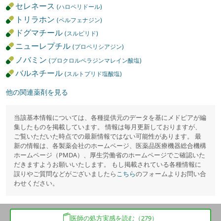
セレネース
(ハロペリドール)
トリラホン
(ペルフェナジン)
ドグマチール
(スルピリド)
ニューレプチル
(プロペリシアジン)
ノバミン
(プロクロルペラジンマレイン酸塩)
バルネチール
(スルトプリド塩酸塩)
他の関連薬剤を見る
当該基本情報については、各種提供元のデータを基にメドピアが編
集したものを掲載しています。 情報は毎月更新しておりますが、
ご覧いただいた時点での最新情報ではない可能性があります。 最
新の情報は、各製薬会社のホームページ、医薬品医療機器総合機構
ホームページ（PMDA）、厚生労働省のホームページでご確認いた
だきますようお願いいたします。 もし掲載されている各種情報に
誤りやご質問などがございましたら
こちら
のフォームよりお問い合
わせください。
医師の処方実感を読む（279）