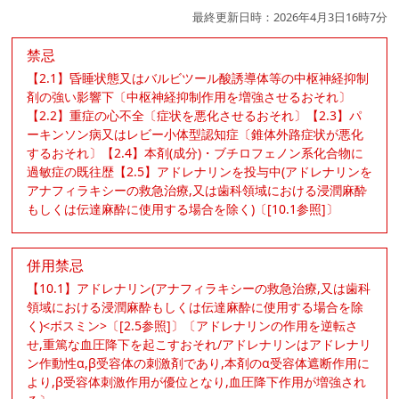
最終更新日時：2026年4月3日16時7分
禁忌
【2.1】昏睡状態又はバルビツール酸誘導体等の中枢神経抑制
剤の強い影響下〔中枢神経抑制作用を増強させるおそれ〕
【2.2】重症の心不全〔症状を悪化させるおそれ〕【2.3】パ
ーキンソン病又はレビー小体型認知症〔錐体外路症状が悪化
するおそれ〕【2.4】本剤(成分)・ブチロフェノン系化合物に
過敏症の既往歴【2.5】アドレナリンを投与中(アドレナリンを
アナフィラキシーの救急治療,又は歯科領域における浸潤麻酔
もしくは伝達麻酔に使用する場合を除く)〔[10.1参照]〕
併用禁忌
【10.1】アドレナリン(アナフィラキシーの救急治療,又は歯科
領域における浸潤麻酔もしくは伝達麻酔に使用する場合を除
く)<ボスミン>〔[2.5参照]〕〔アドレナリンの作用を逆転さ
せ,重篤な血圧降下を起こすおそれ/アドレナリンはアドレナリ
ン作動性α,β受容体の刺激剤であり,本剤のα受容体遮断作用に
より,β受容体刺激作用が優位となり,血圧降下作用が増強され