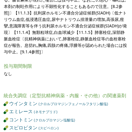
本剤の制吐作用により不顕性化することもあるので注意。[8.2参
照]〕【11.1.3】抗利尿ホルモン不適合分泌症候群(SIADH)〔低ナト
リウム血症,低浸透圧血症,尿中ナトリウム排泄量の増加,高張尿,痙
攣,意識障害等を伴う抗利尿ホルモン不適合分泌症候群(SIADH)が発
現〕【11.1.4】無顆粒球症,白血球減少【11.1.5】肺塞栓症,深部静
脈血栓症〔抗精神病薬において,肺塞栓症,静脈血栓症等の血栓塞栓
症が報告。息切れ,胸痛,四肢の疼痛,浮腫等が認められた場合には投
与中止。[9.1.4参照]〕
投与期間制限
なし
統合失調症（定型抗精神病薬・内服・その他）の関連薬剤
ウインタミン
(クロルプロマジンフェノールフタリン酸塩)
エミレース
(ネモナプリド)
コントミン
(クロルプロマジン塩酸塩)
スピロピタン
(スピペロン)