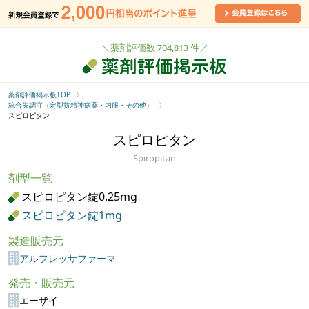
＼薬剤評価数 704,813 件／
薬剤評価掲示板TOP
統合失調症（定型抗精神病薬・内服・その他）
スピロピタン
スピロピタン
Spiropitan
剤型一覧
スピロピタン錠0.25mg
スピロピタン錠1mg
製造販売元
アルフレッサファーマ
発売・販売元
エーザイ