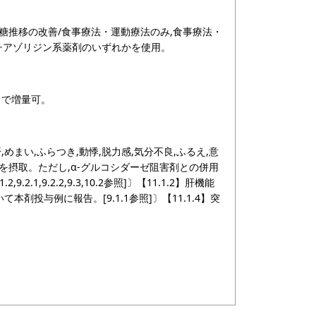
糖推移の改善/食事療法・運動療法のみ,食事療法・
チアゾリジン系薬剤のいずれかを使用。
gまで増量可。
汗,めまい,ふらつき,動悸,脱力感,気分不良,ふるえ,意
を摂取。ただし,α-グルコシダーゼ阻害剤との併用
.1,9.2.2,9.3,10.2参照]〕【11.1.2】肝機能
いて本剤投与例に報告。[9.1.1参照]〕【11.1.4】突