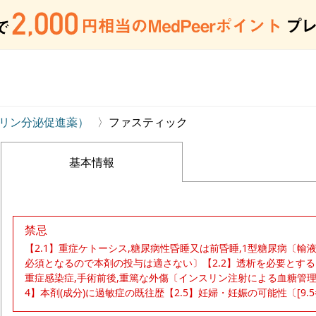
リン分泌促進薬）
ファスティック
基本情報
禁忌
【2.1】重症ケトーシス,糖尿病性昏睡又は前昏睡,1型糖尿病〔
必須となるので本剤の投与は適さない〕【2.2】透析を必要とするよう
重症感染症,手術前後,重篤な外傷〔インスリン注射による血糖管理
4】本剤(成分)に過敏症の既往歴【2.5】妊婦・妊娠の可能性〔[9.5