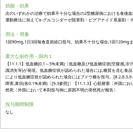
効能・効果
次のいずれかの治療で効果不十分な場合の2型糖尿病における食後血
運動療法に加えてα-グルコシダーゼ阻害剤・ビグアナイド系薬剤・
用法・用量
1回90mg,1日3回毎食直前経口投与。効果不十分な場合,1回120m
重大な副作用・国内１
【11.1.1】低血糖(0.1～5%未満)〔低血糖及び低血糖症状(空腹感,冷
識消失等)が発現。低血糖症状が認められた場合には,糖質を含む食品
により低血糖症状が認められた場合にはブドウ糖を投与。[8.2,8.3,9.1.2,9.2
障害,黄疸(各0.1%未満)〔[9.3参照]〕【11.1.3】心筋梗塞〔外国にお
然死〔外国において本剤投与例に原因不明の突然死が報告〕
投与期間制限
なし