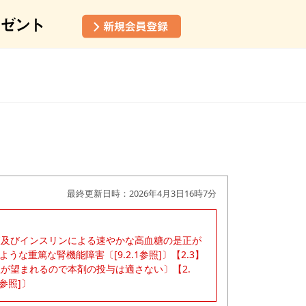
最終更新日時：2026年4月3日16時7分
輸液及びインスリンによる速やかな高血糖の是正が
な重篤な腎機能障害〔[9.2.1参照]〕【2.3】
が望まれるので本剤の投与は適さない〕【2.
参照]〕