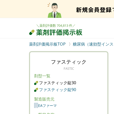
＼薬剤評価数 704,813 件／
薬剤評価掲示板TOP
糖尿病（速効型インス
ファスティック
FASTIC
剤型一覧
ファスティック錠30
ファスティック錠90
製造販売元
EAファーマ