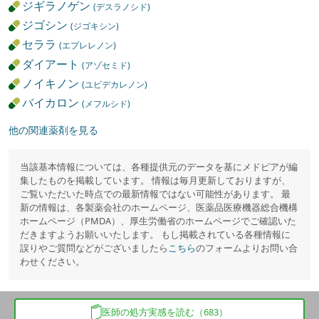
ジギラノゲン
(デスラノシド)
ジゴシン
(ジゴキシン)
セララ
(エプレレノン)
ダイアート
(アゾセミド)
ノイキノン
(ユビデカレノン)
バイカロン
(メフルシド)
他の関連薬剤を見る
当該基本情報については、各種提供元のデータを基にメドピアが編
集したものを掲載しています。 情報は毎月更新しておりますが、
ご覧いただいた時点での最新情報ではない可能性があります。 最
新の情報は、各製薬会社のホームページ、医薬品医療機器総合機構
ホームページ（PMDA）、厚生労働省のホームページでご確認いた
だきますようお願いいたします。 もし掲載されている各種情報に
誤りやご質問などがございましたら
こちら
のフォームよりお問い合
わせください。
医師の処方実感を読む（683）