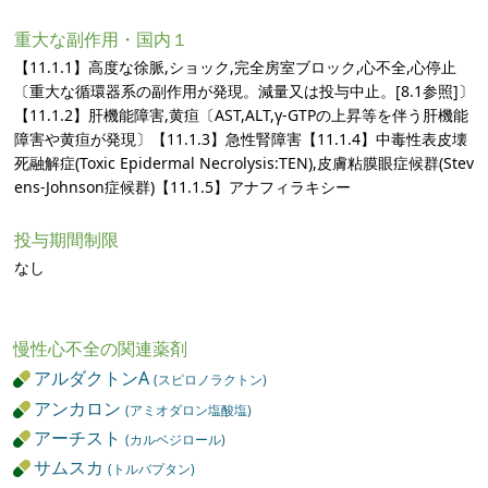
重大な副作用・国内１
【11.1.1】高度な徐脈,ショック,完全房室ブロック,心不全,心停止
〔重大な循環器系の副作用が発現。減量又は投与中止。[8.1参照]〕
【11.1.2】肝機能障害,黄疸〔AST,ALT,γ-GTPの上昇等を伴う肝機能
障害や黄疸が発現〕【11.1.3】急性腎障害【11.1.4】中毒性表皮壊
死融解症(Toxic Epidermal Necrolysis:TEN),皮膚粘膜眼症候群(Stev
ens-Johnson症候群)【11.1.5】アナフィラキシー
投与期間制限
なし
慢性心不全の関連薬剤
アルダクトンA
(スピロノラクトン)
アンカロン
(アミオダロン塩酸塩)
アーチスト
(カルベジロール)
サムスカ
(トルバプタン)