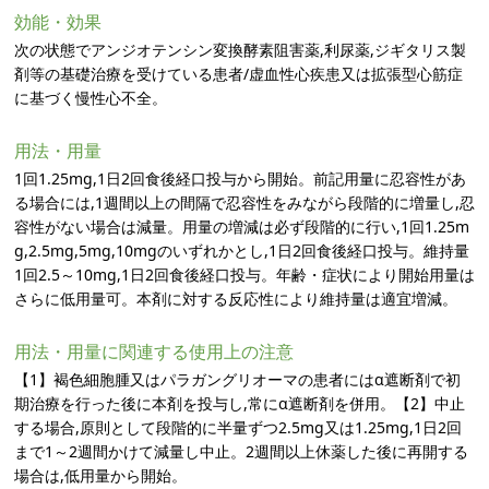
効能・効果
次の状態でアンジオテンシン変換酵素阻害薬,利尿薬,ジギタリス製
剤等の基礎治療を受けている患者/虚血性心疾患又は拡張型心筋症
に基づく慢性心不全。
用法・用量
1回1.25mg,1日2回食後経口投与から開始。前記用量に忍容性があ
る場合には,1週間以上の間隔で忍容性をみながら段階的に増量し,忍
容性がない場合は減量。用量の増減は必ず段階的に行い,1回1.25m
g,2.5mg,5mg,10mgのいずれかとし,1日2回食後経口投与。維持量
1回2.5～10mg,1日2回食後経口投与。年齢・症状により開始用量は
さらに低用量可。本剤に対する反応性により維持量は適宜増減。
用法・用量に関連する使用上の注意
【1】褐色細胞腫又はパラガングリオーマの患者にはα遮断剤で初
期治療を行った後に本剤を投与し,常にα遮断剤を併用。【2】中止
する場合,原則として段階的に半量ずつ2.5mg又は1.25mg,1日2回
まで1～2週間かけて減量し中止。2週間以上休薬した後に再開する
場合は,低用量から開始。