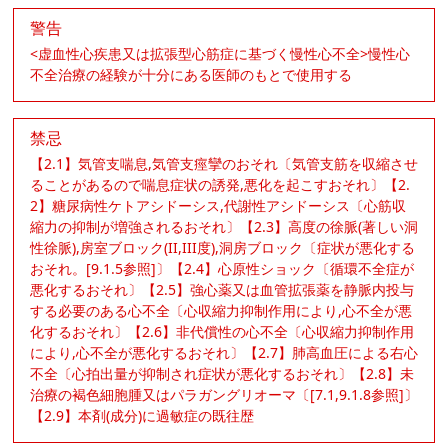
警告
<虚血性心疾患又は拡張型心筋症に基づく慢性心不全>慢性心
不全治療の経験が十分にある医師のもとで使用する
禁忌
【2.1】気管支喘息,気管支痙攣のおそれ〔気管支筋を収縮させ
ることがあるので喘息症状の誘発,悪化を起こすおそれ〕【2.
2】糖尿病性ケトアシドーシス,代謝性アシドーシス〔心筋収
縮力の抑制が増強されるおそれ〕【2.3】高度の徐脈(著しい洞
性徐脈),房室ブロック(II,III度),洞房ブロック〔症状が悪化する
おそれ。[9.1.5参照]〕【2.4】心原性ショック〔循環不全症が
悪化するおそれ〕【2.5】強心薬又は血管拡張薬を静脈内投与
する必要のある心不全〔心収縮力抑制作用により,心不全が悪
化するおそれ〕【2.6】非代償性の心不全〔心収縮力抑制作用
により,心不全が悪化するおそれ〕【2.7】肺高血圧による右心
不全〔心拍出量が抑制され症状が悪化するおそれ〕【2.8】未
治療の褐色細胞腫又はパラガングリオーマ〔[7.1,9.1.8参照]〕
【2.9】本剤(成分)に過敏症の既往歴