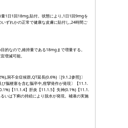
量1日1回18mg,貼付。状態により,1日1回9mgを
部のいずれかの正常で健康な皮膚に貼付し,24時間ご
の目的なので,維持量である18mgまで増量する。
適宜増減可能。
.2%),洞不全症候群,QT延長(0.6%)〔[9.1.2参照]〕
出血及び脳梗塞を含む脳卒中,痙攣発作が発現〕【11.1.
【11.1.4】肝炎【11.1.5】失神(0.1%)【11.1.
4%)〔嘔吐あるいは下痢の持続により脱水が発現。補液の実施