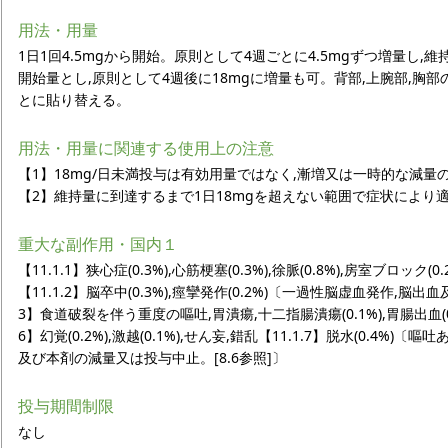
用法・用量
1日1回4.5mgから開始。原則として4週ごとに4.5mgずつ増量し,維持
開始量とし,原則として4週後に18mgに増量も可。背部,上腕部,胸
とに貼り替える。
用法・用量に関連する使用上の注意
【1】18mg/日未満投与は有効用量ではなく,漸増又は一時的な減量
【2】維持量に到達するまで1日18mgを超えない範囲で症状により
重大な副作用・国内１
【11.1.1】狭心症(0.3%),心筋梗塞(0.3%),徐脈(0.8%),房室ブロック(0
【11.1.2】脳卒中(0.3%),痙攣発作(0.2%)〔一過性脳虚血発作,脳
3】食道破裂を伴う重度の嘔吐,胃潰瘍,十二指腸潰瘍(0.1%),胃腸出血(0.1%)
6】幻覚(0.2%),激越(0.1%),せん妄,錯乱【11.1.7】脱水(0.
及び本剤の減量又は投与中止。[8.6参照]〕
投与期間制限
なし