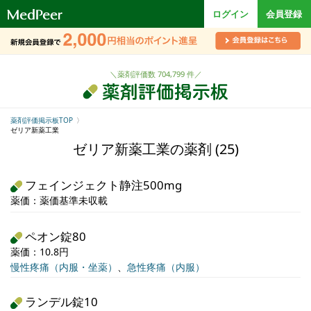
ロ
ログイン
会員登録
ゴ
＼薬剤評価数 704,799 件／
薬剤評価掲示板TOP
ゼリア新薬工業
ゼリア新薬工業の薬剤 (25)
フェインジェクト静注500mg
薬価：薬価基準未収載
ペオン錠80
薬価：10.8円
慢性疼痛（内服・坐薬）
、
急性疼痛（内服）
ランデル錠10