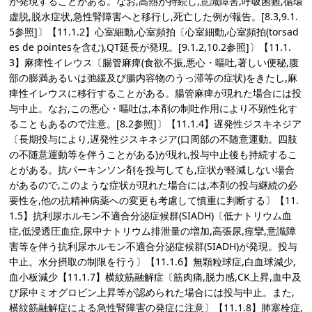
が発現することがある。なお,高熱が持続し,意識障害,呼吸困難,循環
虚脱,脱水症状,急性腎障害へと移行し,死亡した例が報告。[8.3,9.1.
5参照]〕【11.1.2】心室細動,心室頻拍〔心室細動,心室頻拍(torsad
es de pointesを含む),QT延長が発現。[9.1.2,10.2参照]〕【11.1.
3】麻痺性イレウス〔腸管麻痺(食欲不振,悪心・嘔吐,著しい便秘,腹
部の膨満あるいは弛緩及び腸内容物のうっ滞等の症状)をきたし,麻
痺性イレウスに移行することがある。腸管麻痺が現れた場合には投
与中止。なお,この悪心・嘔吐は,本剤の制吐作用により不顕性化す
ることもあるので注意。[8.2参照]〕【11.1.4】遅発性ジスキネジア
〔長期投与により,遅発性ジスキネジア(口周部の不随意運動。四肢
の不随意運動等を伴うことがある)が現れ,投与中止後も持続するこ
とがある。抗パーキンソン剤を投与しても,症状が軽減しない場合
があるので,このような症状が現れた場合には,本剤の投与継続の必
要性を,他の抗精神病薬への変更も考慮して慎重に判断する〕【11.
1.5】抗利尿ホルモン不適合分泌症候群(SIADH)〔低ナトリウム血
症,低浸透圧血症,尿中ナトリウム排泄量の増加,高張尿,痙攣,意識障
害等を伴う抗利尿ホルモン不適合分泌症候群(SIADH)が発現。投与
中止。水分摂取の制限を行う〕【11.1.6】無顆粒球症,白血球減少,
血小板減少【11.1.7】横紋筋融解症〔筋肉痛,脱力感,CK上昇,血中及
び尿中ミオグロビン上昇等が認められた場合には投与中止。また,
横紋筋融解症による急性腎障害の発症に注意〕【11.1.8】肺塞栓症,