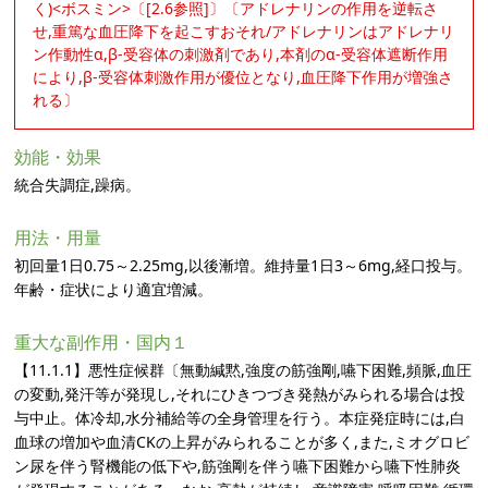
く)<ボスミン>〔[2.6参照]〕〔アドレナリンの作用を逆転さ
せ,重篤な血圧降下を起こすおそれ/アドレナリンはアドレナリ
ン作動性α,β-受容体の刺激剤であり,本剤のα-受容体遮断作用
により,β-受容体刺激作用が優位となり,血圧降下作用が増強さ
れる〕
効能・効果
統合失調症,躁病。
用法・用量
初回量1日0.75～2.25mg,以後漸増。維持量1日3～6mg,経口投与。
年齢・症状により適宜増減。
重大な副作用・国内１
【11.1.1】悪性症候群〔無動緘黙,強度の筋強剛,嚥下困難,頻脈,血圧
の変動,発汗等が発現し,それにひきつづき発熱がみられる場合は投
与中止。体冷却,水分補給等の全身管理を行う。本症発症時には,白
血球の増加や血清CKの上昇がみられることが多く,また,ミオグロビ
ン尿を伴う腎機能の低下や,筋強剛を伴う嚥下困難から嚥下性肺炎