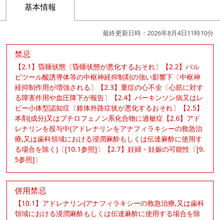
基本情報
最終更新日時：2026年8月4日11時10分
禁忌
【2.1】昏睡状態〔昏睡状態が悪化するおそれ〕【2.2】バル
ビツール酸誘導体等の中枢神経抑制剤の強い影響下〔中枢神
経抑制作用が増強される〕【2.3】重症の心不全〔心筋に対す
る障害作用や血圧降下が報告〕【2.4】パーキンソン病又はレ
ビー小体型認知症〔錐体外路症状が悪化するおそれ〕【2.5】
本剤(成分)又はブチロフェノン系化合物に過敏症【2.6】アド
レナリンを投与中(アドレナリンをアナフィラキシーの救急治
療,又は歯科領域における浸潤麻酔もしくは伝達麻酔に使用す
る場合を除く)〔[10.1参照]〕【2.7】妊婦・妊娠の可能性〔[9.
5参照]〕
併用禁忌
【10.1】アドレナリン(アナフィラキシーの救急治療,又は歯科
領域における浸潤麻酔もしくは伝達麻酔に使用する場合を除