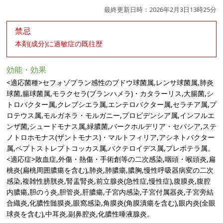
最終更新日時：2026年2月3日13時25分
禁忌
本剤(成分)に過敏症の既往歴
効能・効果
<適応菌種>セフォゾプラン感性のブドウ球菌属,レンサ球菌属,肺炎
球菌,腸球菌属,モラクセラ(ブランハメラ)・カタラーリス,大腸菌,シ
トロバクター属,クレブシエラ属,エンテロバクター属,セラチア属,プ
ロテウス属,モルガネラ・モルガニー,プロビデンシア属,インフルエ
ンザ菌,シュードモナス属,緑膿菌,バークホルデリア・セパシア,ステ
ノトロホモナス(ザントモナス)・マルトフィリア,アシネトバクター
属,ペプトストレプトコッカス属,バクテロイデス属,プレボテラ属。
<適応症>敗血症,外傷・熱傷・手術創等の二次感染,咽頭・喉頭炎,扁
桃炎(扁桃周囲膿瘍を含む),肺炎,肺膿瘍,膿胸,慢性呼吸器病変の二次
感染,複雑性膀胱炎,腎盂腎炎,前立腺炎(急性症,慢性症),腹膜炎,腹腔
内膿瘍,胆のう炎,胆管炎,肝膿瘍,子宮内感染,子宮付属器炎,子宮旁結
合織炎,化膿性髄膜炎,眼窩感染,角膜炎(角膜潰瘍を含む),眼内炎(全眼
球炎を含む),中耳炎,副鼻腔炎,化膿性唾液腺炎。