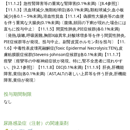
【11.1.2】急性腎障害等の重篤な腎障害(0.1%未満)〔[8.4参照]〕
【11.1.3】汎血球減少,無顆粒球症(各0.1%未満),顆粒球減少,血小板
減少(各0.1～5%未満),溶血性貧血【11.1.4】偽膜性大腸炎等の血便
を伴う重篤な大腸炎(0.1%未満)〔腹痛,頻回の下痢が現れた場合には
直ちに投与中止〕【11.1.5】間質性肺炎,PIE症候群(各0.1%未満)
〔発熱,咳嗽,呼吸困難,胸部X線異常,好酸球増多等を伴う間質性肺炎,
PIE症候群等が発現。投与中止。副腎皮質ホルモン剤を投与〕【11.
1.6】中毒性表皮壊死融解症(Toxic Epidermal Necrolysis:TEN),皮
膚粘膜眼症候群(Stevens-Johnson症候群)(各0.1%未満)【11.1.7】
痙攣〔痙攣等の中枢神経症状が発現。特に,腎不全患者に現れやす
い。[9.2.1参照]〕【11.1.8】DIC(0.1%未満)【11.1.9】肝炎,肝機能
障害,黄疸(各0.1%未満)〔AST,ALTの著しい上昇等を伴う肝炎,肝機能
障害,黄疸が発現〕
投与期間制限
なし
尿路感染症（注射）の関連薬剤