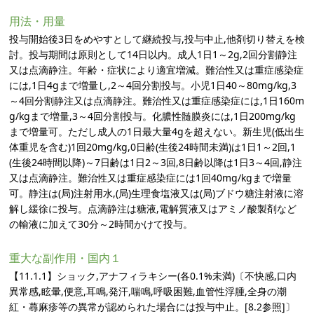
用法・用量
投与開始後3日をめやすとして継続投与,投与中止,他剤切り替えを検
討。投与期間は原則として14日以内。成人1日1～2g,2回分割静注
又は点滴静注。年齢・症状により適宜増減。難治性又は重症感染症
には,1日4gまで増量し,2～4回分割投与。小児1日40～80mg/kg,3
～4回分割静注又は点滴静注。難治性又は重症感染症には,1日160m
g/kgまで増量,3～4回分割投与。化膿性髄膜炎には,1日200mg/kg
まで増量可。ただし成人の1日最大量4gを超えない。新生児(低出生
体重児を含む)1回20mg/kg,0日齢(生後24時間未満)は1日1～2回,1
(生後24時間以降)～7日齢は1日2～3回,8日齢以降は1日3～4回,静注
又は点滴静注。難治性又は重症感染症には1回40mg/kgまで増量
可。静注は(局)注射用水,(局)生理食塩液又は(局)ブドウ糖注射液に溶
解し緩徐に投与。点滴静注は糖液,電解質液又はアミノ酸製剤など
の輸液に加えて30分～2時間かけて投与。
重大な副作用・国内１
【11.1.1】ショック,アナフィラキシー(各0.1%未満)〔不快感,口内
異常感,眩暈,便意,耳鳴,発汗,喘鳴,呼吸困難,血管性浮腫,全身の潮
紅・蕁麻疹等の異常が認められた場合には投与中止。[8.2参照]〕