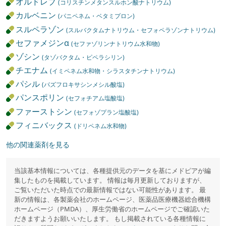
オルドレブ
(コリスチンメタンスルホン酸ナトリウム)
カルベニン
(パニペネム・ベタミプロン)
スルペラゾン
(スルバクタムナトリウム・セフォペラゾンナトリウム)
セファメジンα
(セファゾリンナトリウム水和物)
ゾシン
(タゾバクタム・ピペラシリン)
チエナム
(イミペネム水和物・シラスタチンナトリウム)
パシル
(パズフロキサシンメシル酸塩)
パンスポリン
(セフォチアム塩酸塩)
ファーストシン
(セフォゾプラン塩酸塩)
フィニバックス
(ドリペネム水和物)
他の関連薬剤を見る
当該基本情報については、各種提供元のデータを基にメドピアが編
集したものを掲載しています。 情報は毎月更新しておりますが、
ご覧いただいた時点での最新情報ではない可能性があります。 最
新の情報は、各製薬会社のホームページ、医薬品医療機器総合機構
ホームページ（PMDA）、厚生労働省のホームページでご確認いた
だきますようお願いいたします。 もし掲載されている各種情報に