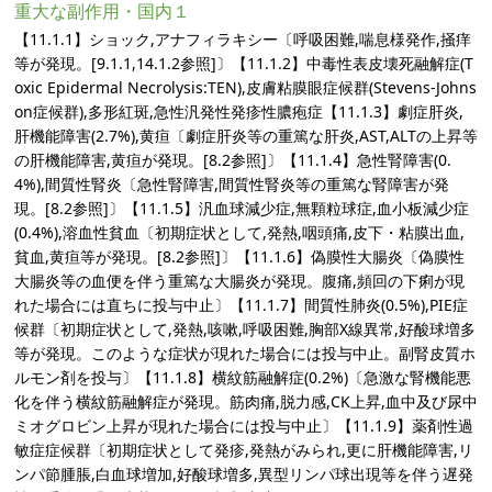
重大な副作用・国内１
【11.1.1】ショック,アナフィラキシー〔呼吸困難,喘息様発作,掻痒
等が発現。[9.1.1,14.1.2参照]〕【11.1.2】中毒性表皮壊死融解症(T
oxic Epidermal Necrolysis:TEN),皮膚粘膜眼症候群(Stevens-Johns
on症候群),多形紅斑,急性汎発性発疹性膿疱症【11.1.3】劇症肝炎,
肝機能障害(2.7%),黄疸〔劇症肝炎等の重篤な肝炎,AST,ALTの上昇等
の肝機能障害,黄疸が発現。[8.2参照]〕【11.1.4】急性腎障害(0.
4%),間質性腎炎〔急性腎障害,間質性腎炎等の重篤な腎障害が発
現。[8.2参照]〕【11.1.5】汎血球減少症,無顆粒球症,血小板減少症
(0.4%),溶血性貧血〔初期症状として,発熱,咽頭痛,皮下・粘膜出血,
貧血,黄疸等が発現。[8.2参照]〕【11.1.6】偽膜性大腸炎〔偽膜性
大腸炎等の血便を伴う重篤な大腸炎が発現。腹痛,頻回の下痢が現
れた場合には直ちに投与中止〕【11.1.7】間質性肺炎(0.5%),PIE症
候群〔初期症状として,発熱,咳嗽,呼吸困難,胸部X線異常,好酸球増多
等が発現。このような症状が現れた場合には投与中止。副腎皮質ホ
ルモン剤を投与〕【11.1.8】横紋筋融解症(0.2%)〔急激な腎機能悪
化を伴う横紋筋融解症が発現。筋肉痛,脱力感,CK上昇,血中及び尿中
ミオグロビン上昇が現れた場合には投与中止〕【11.1.9】薬剤性過
敏症症候群〔初期症状として発疹,発熱がみられ,更に肝機能障害,リ
ンパ節腫脹,白血球増加,好酸球増多,異型リンパ球出現等を伴う遅発