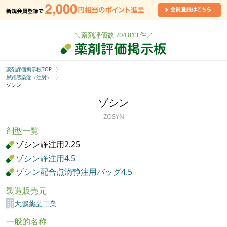
＼薬剤評価数 704,813 件／
薬剤評価掲示板TOP
尿路感染症（注射）
ゾシン
ゾシン
ZOSYN
剤型一覧
ゾシン静注用2.25
ゾシン静注用4.5
ゾシン配合点滴静注用バッグ4.5
製造販売元
大鵬薬品工業
一般的名称