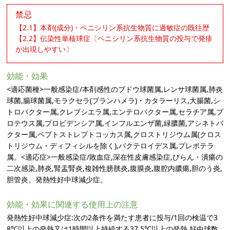
禁忌
【2.1】本剤(成分)・ペニシリン系抗生物質に過敏症の既往歴
【2.2】伝染性単核球症〔ペニシリン系抗生物質の投与で発疹
が出現しやすい〕
効能・効果
<適応菌種>一般感染症/本剤感性のブドウ球菌属,レンサ球菌属,肺炎
球菌,腸球菌属,モラクセラ(ブランハメラ)・カタラーリス,大腸菌,シ
トロバクター属,クレブシエラ属,エンテロバクター属,セラチア属,プ
ロテウス属,プロビデンシア属,インフルエンザ菌,緑膿菌,アシネトバ
クター属,ペプトストレプトコッカス属,クロストリジウム属(クロス
トリジウム・ディフィシルを除く),バクテロイデス属,プレボテラ
属。<適応症>一般感染症/敗血症,深在性皮膚感染症,びらん・潰瘍の
二次感染,肺炎,腎盂腎炎,複雑性膀胱炎,腹膜炎,腹腔内膿瘍,胆のう炎,
胆管炎。発熱性好中球減少症。
効能・効果に関連する使用上の注意
発熱性好中球減少症:次の2条件を満たす患者に投与/1回の検温で3
8℃以上の発熱又は1時間以上持続する37.5℃以上の発熱,好中球数