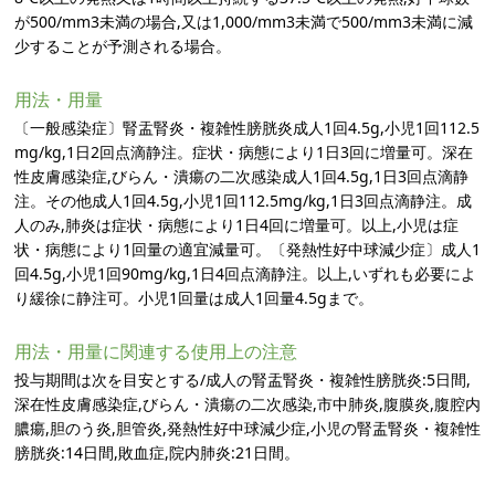
が500/mm3未満の場合,又は1,000/mm3未満で500/mm3未満に減
少することが予測される場合。
用法・用量
〔一般感染症〕腎盂腎炎・複雑性膀胱炎成人1回4.5g,小児1回112.5
mg/kg,1日2回点滴静注。症状・病態により1日3回に増量可。深在
性皮膚感染症,びらん・潰瘍の二次感染成人1回4.5g,1日3回点滴静
注。その他成人1回4.5g,小児1回112.5mg/kg,1日3回点滴静注。成
人のみ,肺炎は症状・病態により1日4回に増量可。以上,小児は症
状・病態により1回量の適宜減量可。〔発熱性好中球減少症〕成人1
回4.5g,小児1回90mg/kg,1日4回点滴静注。以上,いずれも必要によ
り緩徐に静注可。小児1回量は成人1回量4.5gまで。
用法・用量に関連する使用上の注意
投与期間は次を目安とする/成人の腎盂腎炎・複雑性膀胱炎:5日間,
深在性皮膚感染症,びらん・潰瘍の二次感染,市中肺炎,腹膜炎,腹腔内
膿瘍,胆のう炎,胆管炎,発熱性好中球減少症,小児の腎盂腎炎・複雑性
膀胱炎:14日間,敗血症,院内肺炎:21日間。