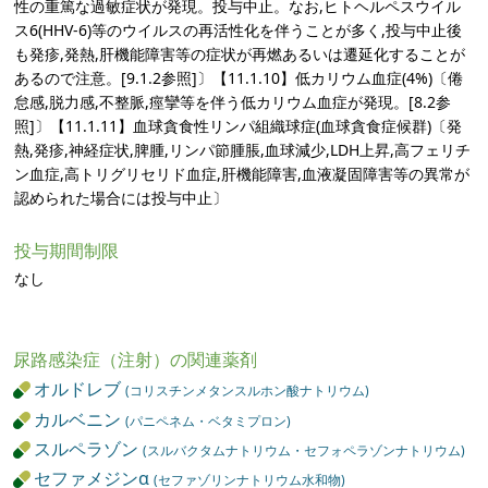
性の重篤な過敏症状が発現。投与中止。なお,ヒトヘルペスウイル
ス6(HHV-6)等のウイルスの再活性化を伴うことが多く,投与中止後
も発疹,発熱,肝機能障害等の症状が再燃あるいは遷延化することが
あるので注意。[9.1.2参照]〕【11.1.10】低カリウム血症(4%)〔倦
怠感,脱力感,不整脈,痙攣等を伴う低カリウム血症が発現。[8.2参
照]〕【11.1.11】血球貪食性リンパ組織球症(血球貪食症候群)〔発
熱,発疹,神経症状,脾腫,リンパ節腫脹,血球減少,LDH上昇,高フェリチ
ン血症,高トリグリセリド血症,肝機能障害,血液凝固障害等の異常が
認められた場合には投与中止〕
投与期間制限
なし
尿路感染症（注射）の関連薬剤
オルドレブ
(コリスチンメタンスルホン酸ナトリウム)
カルベニン
(パニペネム・ベタミプロン)
スルペラゾン
(スルバクタムナトリウム・セフォペラゾンナトリウム)
セファメジンα
(セファゾリンナトリウム水和物)