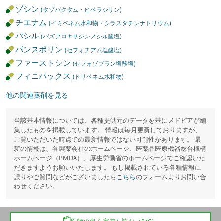
ゾシン
(タゾバクタム・ピペラシリン)
チエナム
(イミペネム水和物・シラスタチンナトリウム)
パシル
(パズフロキサシンメシル酸塩)
パンスポリン
(セフォチアム塩酸塩)
ファーストシン
(セフォゾプラン塩酸塩)
フィニバックス
(ドリペネム水和物)
他の関連薬剤を見る
当該基本情報については、各種提供元のデータを基にメドピアが編
集したものを掲載しています。 情報は毎月更新しておりますが、
ご覧いただいた時点での最新情報ではない可能性があります。 最
新の情報は、各製薬会社のホームページ、医薬品医療機器総合機構
ホームページ（PMDA）、厚生労働省のホームページでご確認いた
だきますようお願いいたします。 もし掲載されている各種情報に
誤りやご質問などがございましたら
こちら
のフォームよりお問い合
わせください。