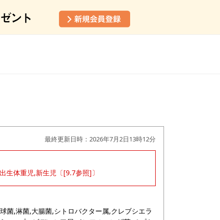
最終更新日時：2026年7月2日13時12分
出生体重児,新生児〔[9.7参照]〕
球菌,淋菌,大腸菌,シトロバクター属,クレブシエラ