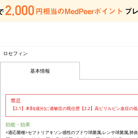
ロセフィン
基本情報
禁忌
【2.1】本剤(成分)に過敏症の既往歴【2.2】高ビリルビン血症の低
効能・効果
<適応菌種>セフトリアキソン感性のブドウ球菌属,レンサ球菌属,肺炎