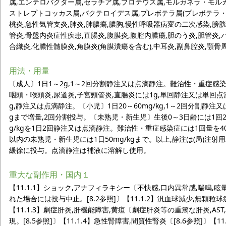
属,エンテロバクター属,セラチア属,プロテウス属,モルガネラ・モル
ストレプトコッカス属,バクテロイデス属,プレボテラ属(プレボテラ・
桃炎,急性気管支炎,肺炎,肺膿瘍,膿胸,慢性呼吸器病変の二次感染,膀胱
管炎,骨盤内炎症性疾患,直腸炎,腹膜炎,腹腔内膿瘍,胆のう炎,胆管炎
合織炎,化膿性髄膜炎,角膜炎(角膜潰瘍を含む),中耳炎,副鼻腔炎,顎骨
用法・用量
〔成人〕1日1～2g,1～2回分割静注又は点滴静注。難治性・重症感
咽頭・喉頭炎,尿道炎,子宮頸管炎,直腸炎には1g,単回静注又は単回
g,静注又は点滴静注。〔小児〕1日20～60mg/kg,1～2回分割静注
gまで増量,2回分割投与。〔未熟児・新生児〕生後0～3日齢には1回20
g/kgを1日2回静注又は点滴静注。難治性・重症感染症には1回量を40
以内の未熟児・新生児には1日50mg/kgまで。以上,静注は(局)注射用
緩徐に投与。点滴静注は補液に溶解し使用。
重大な副作用・国内１
【11.1.1】ショック,アナフィラキシー〔不快感,口内異常感,喘鳴,眩
れた場合には投与中止。[8.2参照]〕【11.1.2】汎血球減少,無顆粒球
【11.1.3】劇症肝炎,肝機能障害,黄疸〔劇症肝炎等の重篤な肝炎,AST,
現。[8.5参照]〕【11.1.4】急性腎障害,間質性腎炎〔[8.6参照]〕