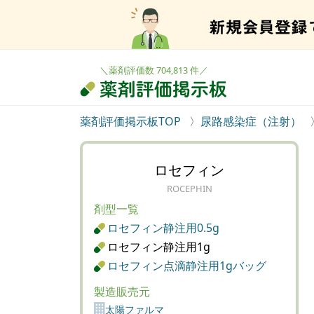
＼薬剤評価数 704,813 件／
薬剤評価掲示板TOP
尿路感染症（注射）
ロセフィン
ROCEPHIN
剤型一覧
ロセフィン静注用0.5g
ロセフィン静注用1g
ロセフィン点滴静注用1gバッグ
製造販売元
太陽ファルマ