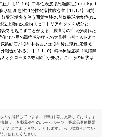
1.1.6】中毒性表皮壊死融解症(Toxic Epid
on症候群),多形紅斑,急性汎発性発疹性膿疱症【11.1.7】間質
常,好酸球増多を伴う間質性肺炎,肺好酸球増多症(PIE
】胆石,胆嚢内沈殿物〔セフトリアキソンを成分とす
,膵炎等を起こすことがある。腹痛等の症状が現れた
症例は小児の重症感染症への大量投与例でみられて
・尿路結石が投与中あるいは投与後に現れ,尿量減
報告がある〕【11.1.10】精神神経症状〔意識障
ゼ,ミオクローヌス等),脳症が発現。これらの症状は,
ものを掲載しています。 情報は毎月更新しております
の情報は、各製薬会社のホームページ、医薬品医療機器
ただきますようお願いいたします。 もし掲載されてい
問い合わせください。