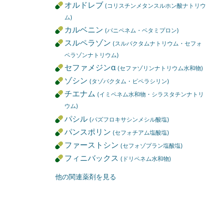
オルドレブ
(コリスチンメタンスルホン酸ナトリウ
ム)
カルベニン
(パニペネム・ベタミプロン)
スルペラゾン
(スルバクタムナトリウム・セフォ
ペラゾンナトリウム)
セファメジンα
(セファゾリンナトリウム水和物)
ゾシン
(タゾバクタム・ピペラシリン)
チエナム
(イミペネム水和物・シラスタチンナトリ
ウム)
パシル
(パズフロキサシンメシル酸塩)
パンスポリン
(セフォチアム塩酸塩)
ファーストシン
(セフォゾプラン塩酸塩)
フィニバックス
(ドリペネム水和物)
他の関連薬剤を見る