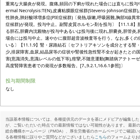
重篤な大腸炎が発現。腹痛,頻回の下痢が現れた場合には直ちに投与中止〕【1
ermal Necrolysis:TEN),皮膚粘膜眼症候群(Stevens-Johns
性肺炎,肺好酸球増多症(PIE症候群)〔発熱,咳嗽,呼吸困難,胸部X線異
症候群)が発現。投与中止。副腎皮質ホルモン剤を投与〕【11.1.8
る胆石,胆嚢内沈殿物が投与中あるいは投与後に現れ,胆嚢炎,胆管炎
場合には投与中止。速やかに腹部超音波検査等を行う。なお,多くの
いる〕【11.1.9】腎・尿路結石〔セフトリアキソンを成分とする腎
少,排尿障害,血尿,結晶尿等の症状や腎後性急性腎不全が起きたとの国外
害(意識消失,意識レベルの低下等),痙攣,不随意運動(舞踏病アテトー
高度腎障害患者での発現が多数報告。[7.,9.2.1,16.6.1参照]〕
投与期間制限
なし
当該基本情報については、各種提供元のデータを基にメドピアが編集した
が、ご覧いただいた時点での最新情報ではない可能性があります。 最新
総合機構ホームページ（PMDA）、厚生労働省のホームページでご確認い
る各種情報に誤りやご質問などがございましたら
こちら
のフォームよりお