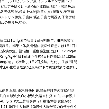
ガニー,プロビデンシア属,インフルエンザ菌,ペプト
ビビアを除く)。<適応症>敗血症,咽頭・喉頭炎,扁
炎,腎盂腎炎,精巣上体炎(副睾丸炎),尿道炎,子宮頸
,バルトリン腺炎,子宮内感染,子宮付属器炎,子宮旁結
周辺の蜂巣炎,顎炎。
染症には1日4gまで増量,2回分割投与。淋菌感染症
点滴静注。精巣上体炎,骨盤内炎症性疾患には1日1回1
又は点滴静注。難治性・重症感染症には1日120mg/k
mg/kgを1日1回,また生後4日齢以降には1回20m
mg/kgまで増量し,1日2回投与。ただし,生後2週間
水,(局)生理食塩液又は(局)ブドウ糖注射液で溶解し,
暈,便意,耳鳴,発汗,呼吸困難,顔面浮腫等の症状が現
症,白血球減少,血小板減少,溶血性貧血〔[8.4参照]〕
ALT,γ-GTPの上昇等を伴う肝機能障害,黄疸が発
【11.1.5】偽膜性大腸炎〔偽膜性大腸炎等の血便を伴う