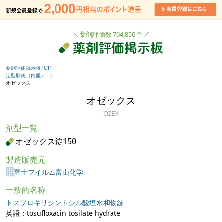
＼薬剤評価数 704,850 件／
薬剤評価掲示板TOP
定型肺炎（内服）
オゼックス
オゼックス
OZEX
剤型一覧
オゼックス錠150
製造販売元
富士フイルム富山化学
一般的名称
トスフロキサシントシル酸塩水和物錠
英語：tosufloxacin tosilate hydrate