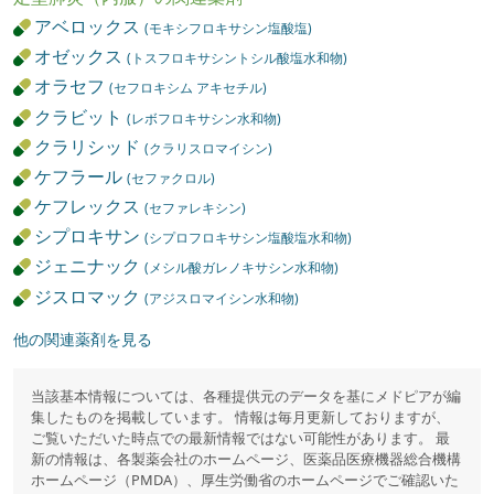
アベロックス
(モキシフロキサシン塩酸塩)
オゼックス
(トスフロキサシントシル酸塩水和物)
オラセフ
(セフロキシム アキセチル)
クラビット
(レボフロキサシン水和物)
クラリシッド
(クラリスロマイシン)
ケフラール
(セファクロル)
ケフレックス
(セファレキシン)
シプロキサン
(シプロフロキサシン塩酸塩水和物)
ジェニナック
(メシル酸ガレノキサシン水和物)
ジスロマック
(アジスロマイシン水和物)
他の関連薬剤を見る
当該基本情報については、各種提供元のデータを基にメドピアが編
集したものを掲載しています。 情報は毎月更新しておりますが、
ご覧いただいた時点での最新情報ではない可能性があります。 最
新の情報は、各製薬会社のホームページ、医薬品医療機器総合機構
ホームページ（PMDA）、厚生労働省のホームページでご確認いた