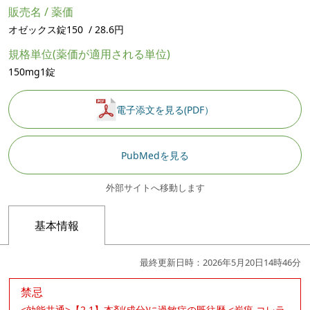
販売名 / 薬価
オゼックス錠150 / 28.6円
規格単位(薬価が適用される単位)
150mg1錠
電子添文を見る(PDF）
PubMedを見る
外部サイトへ移動します
基本情報
最終更新日時：2026年5月20日14時46分
禁忌
<効能共通>【2.1】本剤(成分)に過敏症の既往歴 <炭疽,コレラ