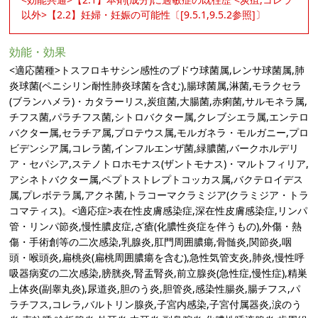
以外>【2.2】妊婦・妊娠の可能性〔[9.5.1,9.5.2参照]〕
効能・効果
<適応菌種>トスフロキサシン感性のブドウ球菌属,レンサ球菌属,肺
炎球菌(ペニシリン耐性肺炎球菌を含む),腸球菌属,淋菌,モラクセラ
(ブランハメラ)・カタラーリス,炭疽菌,大腸菌,赤痢菌,サルモネラ属,
チフス菌,パラチフス菌,シトロバクター属,クレブシエラ属,エンテロ
バクター属,セラチア属,プロテウス属,モルガネラ・モルガニー,プロ
ビデンシア属,コレラ菌,インフルエンザ菌,緑膿菌,バークホルデリ
ア・セパシア,ステノトロホモナス(ザントモナス)・マルトフィリア,
アシネトバクター属,ペプトストレプトコッカス属,バクテロイデス
属,プレボテラ属,アクネ菌,トラコーマクラミジア(クラミジア・トラ
コマティス)。<適応症>表在性皮膚感染症,深在性皮膚感染症,リンパ
管・リンパ節炎,慢性膿皮症,ざ瘡(化膿性炎症を伴うもの),外傷・熱
傷・手術創等の二次感染,乳腺炎,肛門周囲膿瘍,骨髄炎,関節炎,咽
頭・喉頭炎,扁桃炎(扁桃周囲膿瘍を含む),急性気管支炎,肺炎,慢性呼
吸器病変の二次感染,膀胱炎,腎盂腎炎,前立腺炎(急性症,慢性症),精巣
上体炎(副睾丸炎),尿道炎,胆のう炎,胆管炎,感染性腸炎,腸チフス,パ
ラチフス,コレラ,バルトリン腺炎,子宮内感染,子宮付属器炎,涙のう