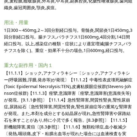
炎,麦粒腫,瞼板腺炎,外耳炎,中耳炎,副鼻腔炎,化膿性唾液腺炎,歯周組
織炎,歯冠周囲炎,顎炎,炭疽。
用法・用量
1日300～450mg,2～3回分割経口投与。骨髄炎,関節炎1日450mg,3
回分割経口投与。腸チフス,パラチフス1日600mg,4回分割,14日間
経口投与。以上,感染症の種類・症状により適宜増減(腸チフス,パラ
チフスを除く)。重症・効果不十分の場合,1日600mg,経口投与。
重大な副作用・国内１
【11.1.1】ショック,アナフィラキシー〔ショック,アナフィラキシ
ー(呼吸困難,浮腫,発赤等)が発現〕【11.1.2】中毒性表皮壊死融解症
(Toxic Epidermal Necrolysis:TEN),皮膚粘膜眼症候群(Stevens-Joh
nson症候群)【11.1.3】痙攣,意識障害〔痙攣,意識障害(意識喪失等)
が発現。[9.1.1参照]〕【11.1.4】急性腎障害,間質性腎炎,腎性尿崩
症,尿路結石〔急性腎障害,間質性腎炎,腎性尿崩症等の重篤な腎障害
が発現。また,本剤を成分とする結晶尿が現れ,急性腎障害や尿路結
石を来すことがあり,特に小児で多く報告。[8.3参照]〕【11.1.5】
肝機能障害,黄疸〔[8.3参照]〕【11.1.6】無顆粒球症,血小板減少
〔発熱,咽頭痛,皮下・粘膜出血等が現れた場合には血液検査を実