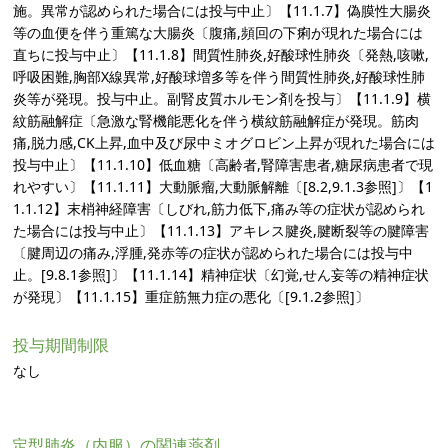
施。異常が認められた場合には投与中止〕【11.1.7】偽膜性大腸炎
等の血便を伴う重篤な大腸炎〔腹痛,頻回の下痢が現れた場合には
直ちに投与中止〕【11.1.8】間質性肺炎,好酸球性肺炎〔発熱,咳嗽,
呼吸困難,胸部X線異常,好酸球増多等を伴う間質性肺炎,好酸球性肺
炎等が発現。投与中止。副腎皮質ホルモン剤を投与〕【11.1.9】横
紋筋融解症〔急激な腎機能悪化を伴う横紋筋融解症が発現。筋肉
痛,脱力感,CK上昇,血中及び尿中ミオグロビン上昇が現れた場合には
投与中止〕【11.1.10】低血糖〔高齢者,腎障害患者,糖尿病患者で現
れやすい〕【11.1.11】大動脈瘤,大動脈解離〔[8.2,9.1.3参照]〕【1
1.1.12】末梢神経障害〔しびれ,筋力低下,痛み等の症状が認められ
た場合には投与中止〕【11.1.13】アキレス腱炎,腱断裂等の腱障害
〔腱周辺の痛み,浮腫,発赤等の症状が認められた場合には投与中
止。[9.8.1参照]〕【11.1.14】精神症状〔幻覚,せん妄等の精神症状
が発現〕【11.1.15】重症筋無力症の悪化〔[9.1.2参照]〕
投与期間制限
なし
定型肺炎（内服）の関連薬剤