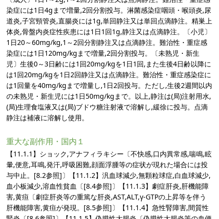
染症には1日4gまで増量,2回分割投与。淋菌感染症咽頭・喉頭炎,尿
道炎,子宮頸管炎,直腸炎には1g,単回静注又は単回点滴静注。精巣上
体炎,骨盤内炎症性疾患には1日1回1g,静注又は点滴静注。〔小児〕
1日20～60mg/kg,1～2回分割静注又は点滴静注。難治性・重症感
染症には1日120mg/kgまで増量,2回分割投与。〔未熟児・新生
児〕生後0～3日齢には1回20mg/kgを1日1回,また生後4日齢以降に
は1回20mg/kgを1日2回静注又は点滴静注。難治性・重症感染症に
は1回量を40mg/kgまで増量し,1日2回投与。ただし,生後2週間以内
の未熟児・新生児には1日50mg/kgまで。以上,静注は(局)注射用水,
(局)生理食塩液又は(局)ブドウ糖注射液で溶解し,緩徐に投与。点滴
静注は補液に溶解し使用。
重大な副作用・国内１
【11.1.1】ショック,アナフィラキシー〔不快感,口内異常感,喘鳴,眩
暈,便意,耳鳴,発汗,呼吸困難,顔面浮腫等の症状が現れた場合には投
与中止。[8.2参照]〕【11.1.2】汎血球減少,無顆粒球症,白血球減少,
血小板減少,溶血性貧血〔[8.4参照]〕【11.1.3】劇症肝炎,肝機能障
害,黄疸〔劇症肝炎等の重篤な肝炎,AST,ALT,γ-GTPの上昇等を伴う
肝機能障害,黄疸が発現。[8.5参照]〕【11.1.4】急性腎障害,間質性
腎炎〔[8.6参照]〕【11.1.5】偽膜性大腸炎〔偽膜性大腸炎等の血便