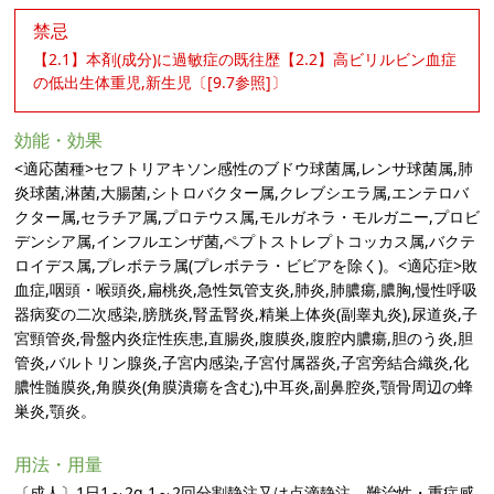
禁忌
【2.1】本剤(成分)に過敏症の既往歴【2.2】高ビリルビン血症
の低出生体重児,新生児〔[9.7参照]〕
効能・効果
<適応菌種>セフトリアキソン感性のブドウ球菌属,レンサ球菌属,肺
炎球菌,淋菌,大腸菌,シトロバクター属,クレブシエラ属,エンテロバ
クター属,セラチア属,プロテウス属,モルガネラ・モルガニー,プロビ
デンシア属,インフルエンザ菌,ペプトストレプトコッカス属,バクテ
ロイデス属,プレボテラ属(プレボテラ・ビビアを除く)。<適応症>敗
血症,咽頭・喉頭炎,扁桃炎,急性気管支炎,肺炎,肺膿瘍,膿胸,慢性呼吸
器病変の二次感染,膀胱炎,腎盂腎炎,精巣上体炎(副睾丸炎),尿道炎,子
宮頸管炎,骨盤内炎症性疾患,直腸炎,腹膜炎,腹腔内膿瘍,胆のう炎,胆
管炎,バルトリン腺炎,子宮内感染,子宮付属器炎,子宮旁結合織炎,化
膿性髄膜炎,角膜炎(角膜潰瘍を含む),中耳炎,副鼻腔炎,顎骨周辺の蜂
巣炎,顎炎。
用法・用量
〔成人〕1日1～2g,1～2回分割静注又は点滴静注。難治性・重症感