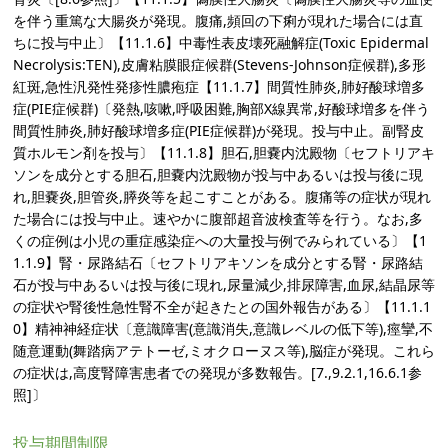
を伴う重篤な大腸炎が発現。腹痛,頻回の下痢が現れた場合には直
ちに投与中止〕【11.1.6】中毒性表皮壊死融解症(Toxic Epidermal
Necrolysis:TEN),皮膚粘膜眼症候群(Stevens-Johnson症候群),多形
紅斑,急性汎発性発疹性膿疱症【11.1.7】間質性肺炎,肺好酸球増多
症(PIE症候群)〔発熱,咳嗽,呼吸困難,胸部X線異常,好酸球増多を伴う
間質性肺炎,肺好酸球増多症(PIE症候群)が発現。投与中止。副腎皮
質ホルモン剤を投与〕【11.1.8】胆石,胆嚢内沈殿物〔セフトリアキ
ソンを成分とする胆石,胆嚢内沈殿物が投与中あるいは投与後に現
れ,胆嚢炎,胆管炎,膵炎等を起こすことがある。腹痛等の症状が現れ
た場合には投与中止。速やかに腹部超音波検査等を行う。なお,多
くの症例は小児の重症感染症への大量投与例でみられている〕【1
1.1.9】腎・尿路結石〔セフトリアキソンを成分とする腎・尿路結
石が投与中あるいは投与後に現れ,尿量減少,排尿障害,血尿,結晶尿等
の症状や腎後性急性腎不全が起きたとの国外報告がある〕【11.1.1
0】精神神経症状〔意識障害(意識消失,意識レベルの低下等),痙攣,不
随意運動(舞踏病アテトーゼ,ミオクローヌス等),脳症が発現。これら
の症状は,高度腎障害患者での発現が多数報告。[7.,9.2.1,16.6.1参
照]〕
投与期間制限