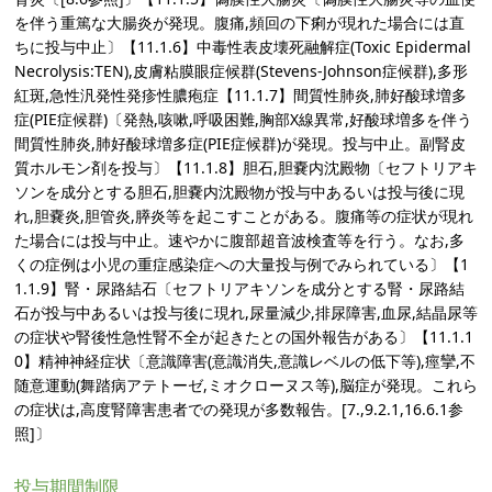
を伴う重篤な大腸炎が発現。腹痛,頻回の下痢が現れた場合には直
ちに投与中止〕【11.1.6】中毒性表皮壊死融解症(Toxic Epidermal
Necrolysis:TEN),皮膚粘膜眼症候群(Stevens-Johnson症候群),多形
紅斑,急性汎発性発疹性膿疱症【11.1.7】間質性肺炎,肺好酸球増多
症(PIE症候群)〔発熱,咳嗽,呼吸困難,胸部X線異常,好酸球増多を伴う
間質性肺炎,肺好酸球増多症(PIE症候群)が発現。投与中止。副腎皮
質ホルモン剤を投与〕【11.1.8】胆石,胆嚢内沈殿物〔セフトリアキ
ソンを成分とする胆石,胆嚢内沈殿物が投与中あるいは投与後に現
れ,胆嚢炎,胆管炎,膵炎等を起こすことがある。腹痛等の症状が現れ
た場合には投与中止。速やかに腹部超音波検査等を行う。なお,多
くの症例は小児の重症感染症への大量投与例でみられている〕【1
1.1.9】腎・尿路結石〔セフトリアキソンを成分とする腎・尿路結
石が投与中あるいは投与後に現れ,尿量減少,排尿障害,血尿,結晶尿等
の症状や腎後性急性腎不全が起きたとの国外報告がある〕【11.1.1
0】精神神経症状〔意識障害(意識消失,意識レベルの低下等),痙攣,不
随意運動(舞踏病アテトーゼ,ミオクローヌス等),脳症が発現。これら
の症状は,高度腎障害患者での発現が多数報告。[7.,9.2.1,16.6.1参
照]〕
投与期間制限