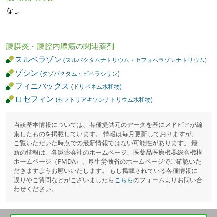
なし
腹膜炎・腹腔内膿瘍の関連薬剤
スルペラゾン
(スルバクタムナトリウム・セフォペラゾンナトリウム)
ゾシン
(タゾバクタム・ピペラシリン)
フィニバックス
(ドリペネム水和物)
ロセフィン
(セフトリアキソンナトリウム水和物)
当該基本情報については、各種提供元のデータを基にメドピアが編
集したものを掲載しています。 情報は毎月更新しておりますが、
ご覧いただいた時点での最新情報ではない可能性があります。 最
新の情報は、各製薬会社のホームページ、医薬品医療機器総合機構
ホームページ（PMDA）、厚生労働省のホームページでご確認いた
だきますようお願いいたします。 もし掲載されている各種情報に
誤りやご質問などがございましたら
こちら
のフォームよりお問い合
わせください。