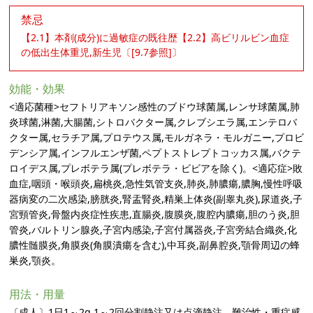
禁忌
【2.1】本剤(成分)に過敏症の既往歴【2.2】高ビリルビン血症
の低出生体重児,新生児〔[9.7参照]〕
効能・効果
<適応菌種>セフトリアキソン感性のブドウ球菌属,レンサ球菌属,肺
炎球菌,淋菌,大腸菌,シトロバクター属,クレブシエラ属,エンテロバ
クター属,セラチア属,プロテウス属,モルガネラ・モルガニー,プロビ
デンシア属,インフルエンザ菌,ペプトストレプトコッカス属,バクテ
ロイデス属,プレボテラ属(プレボテラ・ビビアを除く)。<適応症>敗
血症,咽頭・喉頭炎,扁桃炎,急性気管支炎,肺炎,肺膿瘍,膿胸,慢性呼吸
器病変の二次感染,膀胱炎,腎盂腎炎,精巣上体炎(副睾丸炎),尿道炎,子
宮頸管炎,骨盤内炎症性疾患,直腸炎,腹膜炎,腹腔内膿瘍,胆のう炎,胆
管炎,バルトリン腺炎,子宮内感染,子宮付属器炎,子宮旁結合織炎,化
膿性髄膜炎,角膜炎(角膜潰瘍を含む),中耳炎,副鼻腔炎,顎骨周辺の蜂
巣炎,顎炎。
用法・用量
〔成人〕1日1～2g,1～2回分割静注又は点滴静注。難治性・重症感