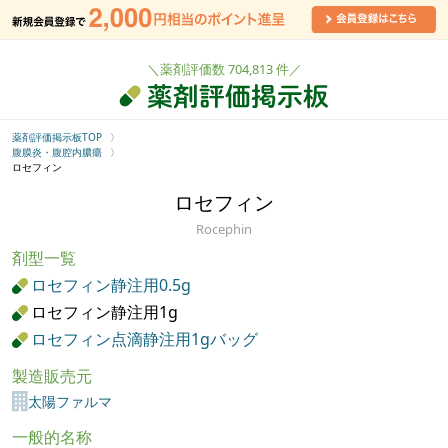
＼薬剤評価数 704,813 件／
薬剤評価掲示板TOP
腹膜炎・腹腔内膿瘍
ロセフィン
ロセフィン
Rocephin
剤型一覧
ロセフィン静注用0.5g
ロセフィン静注用1g
ロセフィン点滴静注用1gバッグ
製造販売元
太陽ファルマ
一般的名称