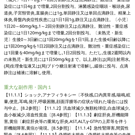
染症には1日4gまで増量,2回分割投与。淋菌感染症咽頭・喉頭炎,尿
道炎,子宮頸管炎,直腸炎には1g,単回静注又は単回点滴静注。精巣上
体炎,骨盤内炎症性疾患には1日1回1g,静注又は点滴静注。〔小児〕
1日20～60mg/kg,1～2回分割静注又は点滴静注。難治性・重症感
染症には1日120mg/kgまで増量,2回分割投与。〔未熟児・新生
児〕生後0～3日齢には1回20mg/kgを1日1回,また生後4日齢以降に
は1回20mg/kgを1日2回静注又は点滴静注。難治性・重症感染症に
は1回量を40mg/kgまで増量し,1日2回投与。ただし,生後2週間以内
の未熟児・新生児には1日50mg/kgまで。以上,静注は(局)注射用水,
(局)生理食塩液又は(局)ブドウ糖注射液で溶解し,緩徐に投与。点滴
静注は補液に溶解し使用。
重大な副作用・国内１
【11.1.1】ショック,アナフィラキシー〔不快感,口内異常感,喘鳴,眩
暈,便意,耳鳴,発汗,呼吸困難,顔面浮腫等の症状が現れた場合には投
与中止。[8.2参照]〕【11.1.2】汎血球減少,無顆粒球症,白血球減少,
血小板減少,溶血性貧血〔[8.4参照]〕【11.1.3】劇症肝炎,肝機能障
害,黄疸〔劇症肝炎等の重篤な肝炎,AST,ALT,γ-GTPの上昇等を伴う
肝機能障害,黄疸が発現。[8.5参照]〕【11.1.4】急性腎障害,間質性
腎炎〔[8.6参照]〕【11.1.5】偽膜性大腸炎〔偽膜性大腸炎等の血便