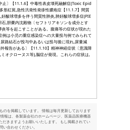
1.1.6】中毒性表皮壊死融解症(Toxic Epid
on症候群),多形紅斑,急性汎発性発疹性膿疱症【11.1.7】間質
常,好酸球増多を伴う間質性肺炎,肺好酸球増多症(PIE
】胆石,胆嚢内沈殿物〔セフトリアキソンを成分とす
,膵炎等を起こすことがある。腹痛等の症状が現れた
症例は小児の重症感染症への大量投与例でみられて
・尿路結石が投与中あるいは投与後に現れ,尿量減
報告がある〕【11.1.10】精神神経症状〔意識障
ゼ,ミオクローヌス等),脳症が発現。これらの症状は,
ものを掲載しています。 情報は毎月更新しております
の情報は、各製薬会社のホームページ、医薬品医療機器
ただきますようお願いいたします。 もし掲載されてい
問い合わせください。