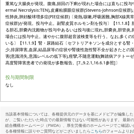
重篤な大腸炎が発現。腹痛,頻回の下痢が現れた場合には直ちに投与中止〕【1
ermal Necrolysis:TEN),皮膚粘膜眼症候群(Stevens-Johns
性肺炎,肺好酸球増多症(PIE症候群)〔発熱,咳嗽,呼吸困難,胸部X線異
症候群)が発現。投与中止。副腎皮質ホルモン剤を投与〕【11.1.8
る胆石,胆嚢内沈殿物が投与中あるいは投与後に現れ,胆嚢炎,胆管炎
場合には投与中止。速やかに腹部超音波検査等を行う。なお,多くの
いる〕【11.1.9】腎・尿路結石〔セフトリアキソンを成分とする腎
少,排尿障害,血尿,結晶尿等の症状や腎後性急性腎不全が起きたとの国外
害(意識消失,意識レベルの低下等),痙攣,不随意運動(舞踏病アテトー
高度腎障害患者での発現が多数報告。[7.,9.2.1,16.6.1参照]〕
投与期間制限
なし
当該基本情報については、各種提供元のデータを基にメドピアが編集した
が、ご覧いただいた時点での最新情報ではない可能性があります。 最新
総合機構ホームページ（PMDA）、厚生労働省のホームページでご確認い
る各種情報に誤りやご質問などがございましたら
こちら
のフォームよりお