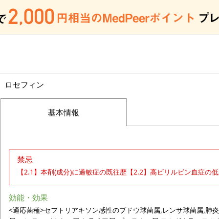
ロセフィン
基本情報
禁忌
【2.1】本剤(成分)に過敏症の既往歴【2.2】高ビリルビン血症の低
効能・効果
<適応菌種>セフトリアキソン感性のブドウ球菌属,レンサ球菌属,肺炎