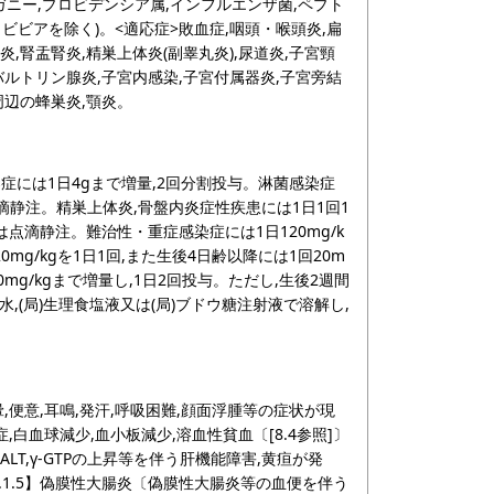
ガニー,プロビデンシア属,インフルエンザ菌,ペプト
ビビアを除く)。<適応症>敗血症,咽頭・喉頭炎,扁
炎,腎盂腎炎,精巣上体炎(副睾丸炎),尿道炎,子宮頸
,バルトリン腺炎,子宮内感染,子宮付属器炎,子宮旁結
周辺の蜂巣炎,顎炎。
染症には1日4gまで増量,2回分割投与。淋菌感染症
点滴静注。精巣上体炎,骨盤内炎症性疾患には1日1回1
又は点滴静注。難治性・重症感染症には1日120mg/k
mg/kgを1日1回,また生後4日齢以降には1回20m
mg/kgまで増量し,1日2回投与。ただし,生後2週間
水,(局)生理食塩液又は(局)ブドウ糖注射液で溶解し,
暈,便意,耳鳴,発汗,呼吸困難,顔面浮腫等の症状が現
症,白血球減少,血小板減少,溶血性貧血〔[8.4参照]〕
ALT,γ-GTPの上昇等を伴う肝機能障害,黄疸が発
【11.1.5】偽膜性大腸炎〔偽膜性大腸炎等の血便を伴う