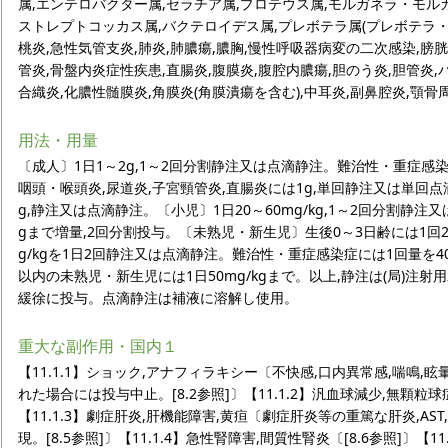
属,エンテロバクター属,セラチア属,プロテウス属,モルガネラ・モル
ストレプトコッカス属,バクテロイデス属,プレボテラ属(プレボテラ・
桃炎,急性気管支炎,肺炎,肺膿瘍,膿胸,慢性呼吸器病変の二次感染,膀胱
管炎,骨盤内炎症性疾患,直腸炎,腹膜炎,腹腔内膿瘍,胆のう炎,胆管炎
合織炎,化膿性髄膜炎,角膜炎(角膜潰瘍を含む),中耳炎,副鼻腔炎,顎骨
用法・用量
〔成人〕1日1～2g,1～2回分割静注又は点滴静注。難治性・重症感
咽頭・喉頭炎,尿道炎,子宮頸管炎,直腸炎には1g,単回静注又は単回
g,静注又は点滴静注。〔小児〕1日20～60mg/kg,1～2回分割静注
gまで増量,2回分割投与。〔未熟児・新生児〕生後0～3日齢には1回20
g/kgを1日2回静注又は点滴静注。難治性・重症感染症には1回量を40
以内の未熟児・新生児には1日50mg/kgまで。以上,静注は(局)注射用
緩徐に投与。点滴静注は補液に溶解し使用。
重大な副作用・国内１
【11.1.1】ショック,アナフィラキシー〔不快感,口内異常感,喘鳴,眩
れた場合には投与中止。[8.2参照]〕【11.1.2】汎血球減少,無顆粒球
【11.1.3】劇症肝炎,肝機能障害,黄疸〔劇症肝炎等の重篤な肝炎,AST,
現。[8.5参照]〕【11.1.4】急性腎障害,間質性腎炎〔[8.6参照]〕