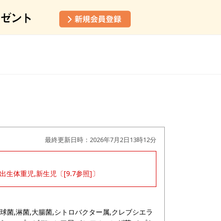
最終更新日時：2026年7月2日13時12分
出生体重児,新生児〔[9.7参照]〕
球菌,淋菌,大腸菌,シトロバクター属,クレブシエラ