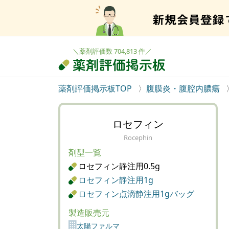
＼薬剤評価数 704,813 件／
薬剤評価掲示板TOP
腹膜炎・腹腔内膿瘍
ロセフィン
Rocephin
剤型一覧
ロセフィン静注用0.5g
ロセフィン静注用1g
ロセフィン点滴静注用1gバッグ
製造販売元
太陽ファルマ