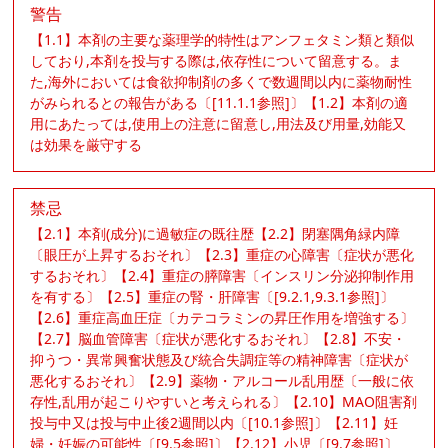
警告
【1.1】本剤の主要な薬理学的特性はアンフェタミン類と類似
しており,本剤を投与する際は,依存性について留意する。ま
た,海外においては食欲抑制剤の多くで数週間以内に薬物耐性
がみられるとの報告がある〔[11.1.1参照]〕【1.2】本剤の適
用にあたっては,使用上の注意に留意し,用法及び用量,効能又
は効果を厳守する
禁忌
【2.1】本剤(成分)に過敏症の既往歴【2.2】閉塞隅角緑内障
〔眼圧が上昇するおそれ〕【2.3】重症の心障害〔症状が悪化
するおそれ〕【2.4】重症の膵障害〔インスリン分泌抑制作用
を有する〕【2.5】重症の腎・肝障害〔[9.2.1,9.3.1参照]〕
【2.6】重症高血圧症〔カテコラミンの昇圧作用を増強する〕
【2.7】脳血管障害〔症状が悪化するおそれ〕【2.8】不安・
抑うつ・異常興奮状態及び統合失調症等の精神障害〔症状が
悪化するおそれ〕【2.9】薬物・アルコール乱用歴〔一般に依
存性,乱用が起こりやすいと考えられる〕【2.10】MAO阻害剤
投与中又は投与中止後2週間以内〔[10.1参照]〕【2.11】妊
婦・妊娠の可能性〔[9.5参照]〕【2.12】小児〔[9.7参照]〕