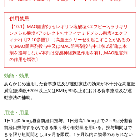
併用禁忌
【10.1】MAO阻害剤(セレギリン塩酸塩<エフピー>,ラサギリ
ンメシル酸塩<アジレクト>,サフィナミドメシル酸塩<エクフ
ィナ>)〔[2.10参照]〕〔高血圧クリーゼを起こすことがあるの
で,MAO阻害剤投与中又はMAO阻害剤投与中止後2週間は,本
剤を投与しない/本剤は交感神経刺激作用を有し,MAO阻害剤
の作用を増強〕
効能・効果
あらかじめ適用した食事療法及び運動療法の効果が不十分な高度肥
満症(肥満度+70%以上又はBMIが35以上)における食事療法及び運
動療法の補助。
用法・用量
1日1回0.5mg,昼食前経口投与。1日最高1.5mgまで,2～3回分割食
前経口投与するが,できる限り最小有効量を用いる。投与期間はで
きる限り短期間とし,3ヶ月を限度。1ヶ月以内に効果のみられない