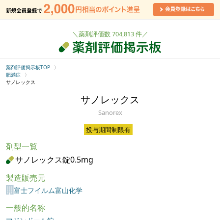
＼薬剤評価数 704,813 件／
薬剤評価掲示板TOP
肥満症
サノレックス
サノレックス
Sanorex
投与期間制限有
剤型一覧
サノレックス錠0.5mg
製造販売元
富士フイルム富山化学
一般的名称