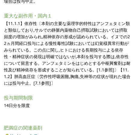
場合は投与中止。
重大な副作用・国内１
【11.1.1】依存性〔本剤の主要な薬理学的特性はアンフェタミン類
と類似しており,サルでの静脈内薬物自己摂取試験においては摂取
頻度の増加がみられ,精神依存の形成が認められている。イヌでの2
2ヵ月間経口投与による慢性毒性試験においては幻覚様異常行動が
みられている。この点に関し,ヒトにおける長期投与による依存
性・精神症状の発現は明確ではないが,本剤を投与する際は,依存性
について留意する。アンフェタミンをはじめとする中枢興奮剤は耐
性及び精神依存を形成することが知られている。[1.1参照]〕【11.
1.2】肺高血圧症〔労作性呼吸困難,胸痛,失神等の症状が現れた場合
には投与中止。[7.1参照]〕
投与期間制限
14日分を限度
肥満症の関連薬剤