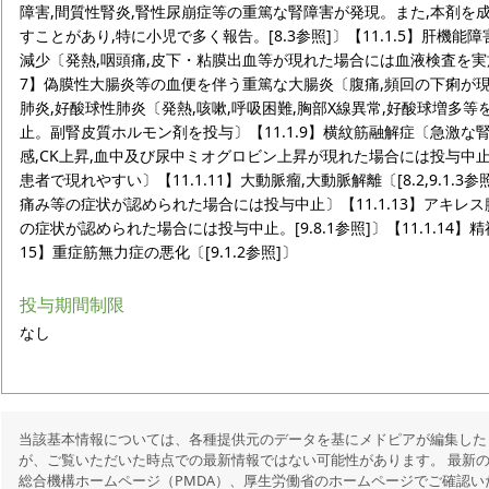
障害,間質性腎炎,腎性尿崩症等の重篤な腎障害が発現。また,本剤を
すことがあり,特に小児で多く報告。[8.3参照]〕【11.1.5】肝機能障害
減少〔発熱,咽頭痛,皮下・粘膜出血等が現れた場合には血液検査を実施
7】偽膜性大腸炎等の血便を伴う重篤な大腸炎〔腹痛,頻回の下痢が現れ
肺炎,好酸球性肺炎〔発熱,咳嗽,呼吸困難,胸部X線異常,好酸球増多
止。副腎皮質ホルモン剤を投与〕【11.1.9】横紋筋融解症〔急激
感,CK上昇,血中及び尿中ミオグロビン上昇が現れた場合には投与中止〕
患者で現れやすい〕【11.1.11】大動脈瘤,大動脈解離〔[8.2,9.1.3
痛み等の症状が認められた場合には投与中止〕【11.1.13】アキレス
の症状が認められた場合には投与中止。[9.8.1参照]〕【11.1.14】
15】重症筋無力症の悪化〔[9.1.2参照]〕
投与期間制限
なし
当該基本情報については、各種提供元のデータを基にメドピアが編集した
が、ご覧いただいた時点での最新情報ではない可能性があります。 最新
総合機構ホームページ（PMDA）、厚生労働省のホームページでご確認い