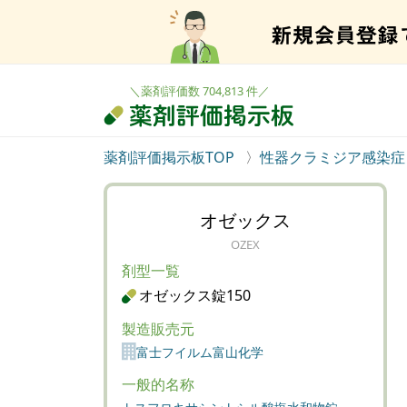
＼薬剤評価数 704,813 件／
薬剤評価掲示板TOP
性器クラミジア感染症
オゼックス
OZEX
剤型一覧
オゼックス錠150
製造販売元
富士フイルム富山化学
一般的名称