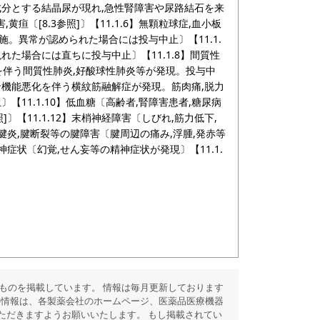
成分とする結晶尿が現れ,急性腎障害や尿路結石を来
,黄疸〔[8.3参照]〕【11.1.6】無顆粒球症,血小板
。異常が認められた場合には投与中止〕【11.1.
た場合には直ちに投与中止〕【11.1.8】間質性
等を伴う間質性肺炎,好酸球性肺炎等が発現。投与中
な腎機能悪化を伴う横紋筋融解症が発現。筋肉痛,脱力
【11.1.10】低血糖〔高齢者,腎障害患者,糖尿病
参照]〕【11.1.12】末梢神経障害〔しびれ,筋力低下,
腱炎,腱断裂等の腱障害〔腱周辺の痛み,浮腫,発赤等
精神症状〔幻覚,せん妄等の精神症状が発現〕【11.1.
ものを掲載しています。 情報は毎月更新しております
の情報は、各製薬会社のホームページ、医薬品医療機器
ただきますようお願いいたします。 もし掲載されてい