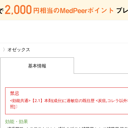
オゼックス
基本情報
禁忌
<効能共通>【2.1】本剤(成分)に過敏症の既往歴 <炭疽,コレラ以外>【2
照]〕
効能・効果