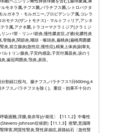
球菌(ペニシリン耐性肺炎球菌を含む),腸球菌属,淋
,サルモネラ属,チフス菌,パラチフス菌,シトロバクタ
,モルガネラ・モルガニー,プロビデンシア属,コレラ
ロホモナス(ザントモナス)・マルトフィリア,アシネ
テラ属,アクネ菌,トラコーマクラミジア(クラミジ
,リンパ管・リンパ節炎,慢性膿皮症,ざ瘡(化膿性炎
,骨髄炎,関節炎,咽頭・喉頭炎,扁桃炎(扁桃周囲膿
腎炎,前立腺炎(急性症,慢性症),精巣上体炎(副睾丸
ラ,バルトリン腺炎,子宮内感染,子宮付属器炎,涙のう
織炎,歯冠周囲炎,顎炎,炭疽。
3回分割経口投与。腸チフス,パラチフス1日600mg,4
腸チフス,パラチフスを除く)。重症・効果不十分の
呼吸困難,浮腫,発赤等)が発現〕【11.1.2】中毒性
群(Stevens-Johnson症候群)【11.1.3】痙攣,意識障
】急性腎障害,間質性腎炎,腎性尿崩症,尿路結石〔急性腎