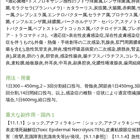
<適応菌種>トスフロキサシン感性のブドウ球菌属,レンサ球菌属,肺炎
菌,モラクセラ(ブランハメラ)・カタラーリス,炭疽菌,大腸菌,赤痢菌
ー属,クレブシエラ属,エンテロバクター属,セラチア属,プロテウス属
菌,インフルエンザ菌,緑膿菌,バークホルデリア・セパシア,ステノト
トバクター属,ペプトストレプトコッカス属,バクテロイデス属,プレボ
ア・トラコマティス)。<適応症>表在性皮膚感染症,深在性皮膚感染症
症を伴うもの),外傷・熱傷・手術創等の二次感染,乳腺炎,肛門周囲膿瘍
瘍を含む),急性気管支炎,肺炎,慢性呼吸器病変の二次感染,膀胱炎,腎盂
炎),尿道炎,胆のう炎,胆管炎,感染性腸炎,腸チフス,パラチフス,コレ
炎,麦粒腫,瞼板腺炎,外耳炎,中耳炎,副鼻腔炎,化膿性唾液腺炎,歯周組
用法・用量
1日300～450mg,2～3回分割経口投与。骨髄炎,関節炎1日450mg,
回分割,14日間経口投与。以上,感染症の種類・症状により適宜増減(
場合,1日600mg,経口投与。
重大な副作用・国内１
【11.1.1】ショック,アナフィラキシー〔ショック,アナフィラキシー(
表皮壊死融解症(Toxic Epidermal Necrolysis:TEN),皮膚粘膜眼症候
害〔痙攣,意識障害(意識喪失等)が発現。[9.1.1参照]〕【11.1.4