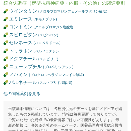
統合失調症（定型抗精神病薬・内服・その他）の関連薬剤
ウインタミン
(クロルプロマジンフェノールフタリン酸塩)
エミレース
(ネモナプリド)
コントミン
(クロルプロマジン塩酸塩)
スピロピタン
(スピペロン)
セレネース
(ハロペリドール)
トリラホン
(ペルフェナジン)
ドグマチール
(スルピリド)
ニューレプチル
(プロペリシアジン)
ノバミン
(プロクロルペラジンマレイン酸塩)
バルネチール
(スルトプリド塩酸塩)
他の関連薬剤を見る
当該基本情報については、各種提供元のデータを基にメドピアが編
集したものを掲載しています。 情報は毎月更新しておりますが、
ご覧いただいた時点での最新情報ではない可能性があります。 最
新の情報は、各製薬会社のホームページ、医薬品医療機器総合機構
ホームページ（PMDA）、厚生労働省のホームページでご確認いた