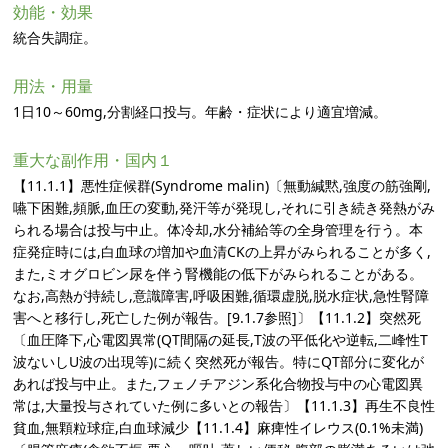
効能・効果
統合失調症。
用法・用量
1日10～60mg,分割経口投与。年齢・症状により適宜増減。
重大な副作用・国内１
【11.1.1】悪性症候群(Syndrome malin)〔無動緘黙,強度の筋強剛,
嚥下困難,頻脈,血圧の変動,発汗等が発現し,それに引き続き発熱がみ
られる場合は投与中止。体冷却,水分補給等の全身管理を行う。本
症発症時には,白血球の増加や血清CKの上昇がみられることが多く,
また,ミオグロビン尿を伴う腎機能の低下がみられることがある。
なお,高熱が持続し,意識障害,呼吸困難,循環虚脱,脱水症状,急性腎障
害へと移行し,死亡した例が報告。[9.1.7参照]〕【11.1.2】突然死
〔血圧降下,心電図異常(QT間隔の延長,T波の平低化や逆転,二峰性T
波ないしU波の出現等)に続く突然死が報告。特にQT部分に変化が
あれば投与中止。また,フェノチアジン系化合物投与中の心電図異
常は,大量投与されていた例に多いとの報告〕【11.1.3】再生不良性
貧血,無顆粒球症,白血球減少【11.1.4】麻痺性イレウス(0.1%未満)