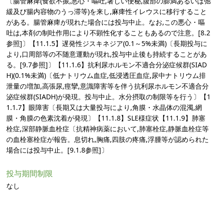
〔腸管麻痺(食欲不振,悪心・嘔吐,著しい便秘,腹部の膨満あるいは弛
緩及び腸内容物のうっ滞等)を来し,麻痺性イレウスに移行すること
がある。腸管麻痺が現れた場合には投与中止。なお,この悪心・嘔
吐は,本剤の制吐作用により不顕性化することもあるので注意。[8.2
参照]〕【11.1.5】遅発性ジスキネジア(0.1～5%未満)〔長期投与に
より,口周部等の不随意運動が現れ,投与中止後も持続することがあ
る。[9.7参照]〕【11.1.6】抗利尿ホルモン不適合分泌症候群(SIAD
H)(0.1%未満)〔低ナトリウム血症,低浸透圧血症,尿中ナトリウム排
泄量の増加,高張尿,痙攣,意識障害等を伴う抗利尿ホルモン不適合分
泌症候群(SIADH)が発現。投与中止。水分摂取の制限等を行う〕【1
1.1.7】眼障害〔長期又は大量投与により,角膜・水晶体の混濁,網
膜・角膜の色素沈着が発現〕【11.1.8】SLE様症状【11.1.9】肺塞
栓症,深部静脈血栓症〔抗精神病薬において,肺塞栓症,静脈血栓症等
の血栓塞栓症が報告。息切れ,胸痛,四肢の疼痛,浮腫等が認められた
場合には投与中止。[9.1.8参照]〕
投与期間制限
なし