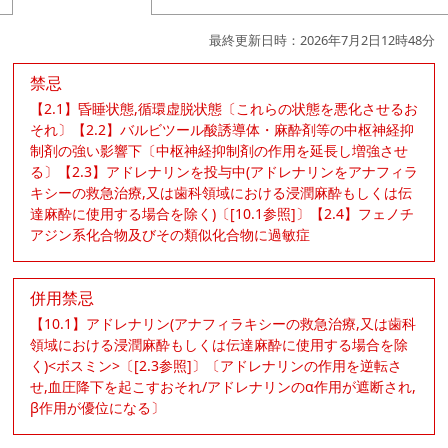
最終更新日時：2026年7月2日12時48分
禁忌
【2.1】昏睡状態,循環虚脱状態〔これらの状態を悪化させるお
それ〕【2.2】バルビツール酸誘導体・麻酔剤等の中枢神経抑
制剤の強い影響下〔中枢神経抑制剤の作用を延長し増強させ
る〕【2.3】アドレナリンを投与中(アドレナリンをアナフィラ
キシーの救急治療,又は歯科領域における浸潤麻酔もしくは伝
達麻酔に使用する場合を除く)〔[10.1参照]〕【2.4】フェノチ
アジン系化合物及びその類似化合物に過敏症
併用禁忌
【10.1】アドレナリン(アナフィラキシーの救急治療,又は歯科
領域における浸潤麻酔もしくは伝達麻酔に使用する場合を除
く)<ボスミン>〔[2.3参照]〕〔アドレナリンの作用を逆転さ
せ,血圧降下を起こすおそれ/アドレナリンのα作用が遮断され,
β作用が優位になる〕