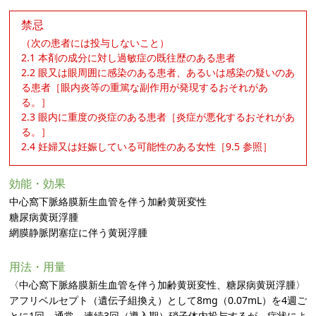
禁忌
（次の患者には投与しないこと）
2.1 本剤の成分に対し過敏症の既往歴のある患者
2.2 眼又は眼周囲に感染のある患者、あるいは感染の疑いのあ
る患者［眼内炎等の重篤な副作用が発現するおそれがあ
る。］
2.3 眼内に重度の炎症のある患者［炎症が悪化するおそれがあ
る。］
2.4 妊婦又は妊娠している可能性のある女性［9.5 参照］
効能・効果
中心窩下脈絡膜新生血管を伴う加齢黄斑変性
糖尿病黄斑浮腫
網膜静脈閉塞症に伴う黄斑浮腫
用法・用量
〈中心窩下脈絡膜新生血管を伴う加齢黄斑変性、糖尿病黄斑浮腫〉
アフリベルセプト（遺伝子組換え）として8mg（0.07mL）を4週ご
とに1回、通常、連続3回（導入期）硝子体内投与するが、症状によ