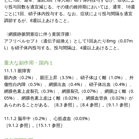
り投与回数を適宜減じる。その後の維持期においては、通常、16週
ごとに1回、硝子体内投与する。なお、症状により投与間隔を適宜
調節するが、8週以上あけること。
〈網膜静脈閉塞症に伴う黄斑浮腫〉
アフリベルセプト（遺伝子組換え）として1回あたり8mg（0.07m
L）を硝子体内投与する。投与間隔は、4週以上あけること。
重大な副作用・国内１
11.1.1 眼障害
眼内炎（0.2%）、眼圧上昇（3.5%）、硝子体はく離（1.0%）、外
傷性白内障（0.5%）、網膜出血（0.4%）、硝子体出血（0.4%）、
網膜色素上皮裂孔（0.3%）、網膜裂孔（0.07%）、網膜はく離（0.
05%）、網膜色素上皮はく離（0.02%）、網膜血管炎（0.02%）が
あらわれることがある。［8.3 参照］,［8.4 参照］,［9.1.1 参照］
11.1.2 脳卒中（0.2%）、心筋虚血（0.03%）
［9.1.2 参照］,［15.1.1 参照］