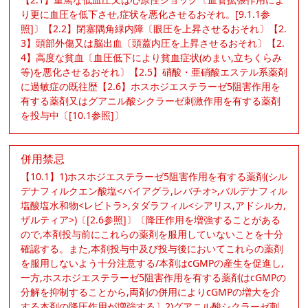
り更に血圧を低下させ,症状を悪化させるおそれ。[9.1.1参
照]〕【2.2】閉塞隅角緑内障〔眼圧を上昇させるおそれ〕【2.
3】頭部外傷又は脳出血〔頭蓋内圧を上昇させるおそれ〕【2.
4】高度な貧血〔血圧低下により貧血症状(めまい,立ちくらみ
等)を悪化させるおそれ〕【2.5】硝酸・亜硝酸エステル系薬剤
に過敏症の既往歴【2.6】ホスホジエステラーゼ5阻害作用を
有する薬剤又はグアニル酸シクラーゼ刺激作用を有する薬剤
を投与中〔[10.1参照]〕
併用禁忌
【10.1】1)ホスホジエステラーゼ5阻害作用を有する薬剤(シル
デナフィルクエン酸塩<バイアグラ,レバチオ>,バルデナフィル
塩酸塩水和物<レビトラ>,タダラフィル<シアリス,アドシルカ,
ザルティア>)〔[2.6参照]〕〔降圧作用を増強することがある
ので,本剤投与前にこれらの薬剤を服用していないことを十分
確認する。また,本剤投与中及び投与後においてこれらの薬剤
を服用しないよう十分注意する/本剤はcGMPの産生を促進し,
一方,ホスホジエステラーゼ5阻害作用を有する薬剤はcGMPの
分解を抑制することから,両剤の併用によりcGMPの増大を介
する本剤の降圧作用が増強する〕2)グアニル酸シクラーゼ刺