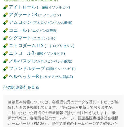
アイトロール
(一硝酸イソソルビド)
アダラートCR
(ニフェジピン)
アムロジン
(アムロジピンベシル酸塩)
コニール
(ベニジピン塩酸塩)
シグマート
(ニコランジル)
ニトロダームTTS
(ニトログリセリン)
ニトロールR
(硝酸イソソルビド)
ノルバスク
(アムロジピンベシル酸塩)
フランドルテープ
(硝酸イソソルビド)
ヘルベッサーR
(ジルチアゼム塩酸塩)
他の関連薬剤を見る
当該基本情報については、各種提供元のデータを基にメドピアが編
集したものを掲載しています。 情報は毎月更新しておりますが、
ご覧いただいた時点での最新情報ではない可能性があります。 最
新の情報は、各製薬会社のホームページ、医薬品医療機器総合機構
ホームページ（PMDA）、厚生労働省のホームページでご確認いた