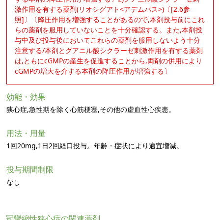
激作用を有する薬剤(リオシグアト<アデムパス>)〔[2.6参
照]〕〔降圧作用を増強することがあるので,本剤投与前にこれ
らの薬剤を服用していないことを十分確認する。また,本剤投
与中及び投与後においてこれらの薬剤を服用しないよう十分
注意する/本剤とグアニル酸シクラーゼ刺激作用を有する薬剤
は,ともにcGMPの産生を促進することから,両剤の併用により
cGMPの増大を介する本剤の降圧作用が増強する〕
効能・効果
狭心症,急性期を除く心筋梗塞,その他の虚血性心疾患。
用法・用量
1回20mg,1日2回経口投与。年齢・症状により適宜増減。
投与期間制限
なし
冠攣縮性狭心症の関連薬剤