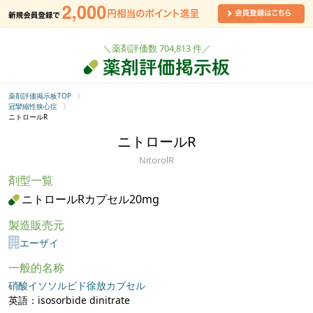
＼薬剤評価数 704,813 件／
薬剤評価掲示板TOP
冠攣縮性狭心症
ニトロールR
ニトロールR
NitorolR
剤型一覧
ニトロールRカプセル20mg
製造販売元
エーザイ
一般的名称
硝酸イソソルビド徐放カプセル
英語：isosorbide dinitrate