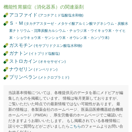
機能性胃腸症（消化器系）の関連薬剤
アコファイド
(アコチアミド塩酸塩水和物)
Ｓ・Ｍ
(タカヂアスターゼ・メタケイ酸アルミン酸マグネシウム・炭酸水
素ナトリウム・沈降炭酸カルシウム・チョウジ末・ウイキョウ末・ケイヒ
末・ショウキョウ末・サンショウ末・オウレン末・カンゾウ末)
ガスモチン
(モサプリドクエン酸塩水和物)
ガナトン
(イトプリド塩酸塩)
ストロカイン
(オキセサゼイン)
ナウゼリン
(ドンペリドン)
プリンペラン
(メトクロプラミド)
当該基本情報については、各種提供元のデータを基にメドピアが編
集したものを掲載しています。 情報は毎月更新しておりますが、
ご覧いただいた時点での最新情報ではない可能性があります。 最
新の情報は、各製薬会社のホームページ、医薬品医療機器総合機構
ホームページ（PMDA）、厚生労働省のホームページでご確認いた
だきますようお願いいたします。 もし掲載されている各種情報に
誤りやご質問などがございましたら
こちら
のフォームよりお問い合
わせください。