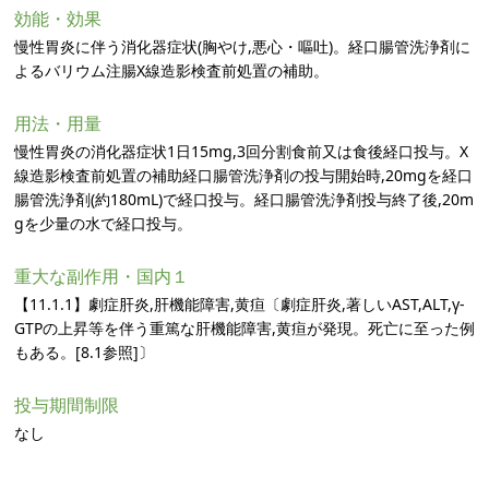
効能・効果
慢性胃炎に伴う消化器症状(胸やけ,悪心・嘔吐)。経口腸管洗浄剤に
よるバリウム注腸X線造影検査前処置の補助。
用法・用量
慢性胃炎の消化器症状1日15mg,3回分割食前又は食後経口投与。X
線造影検査前処置の補助経口腸管洗浄剤の投与開始時,20mgを経口
腸管洗浄剤(約180mL)で経口投与。経口腸管洗浄剤投与終了後,20m
gを少量の水で経口投与。
重大な副作用・国内１
【11.1.1】劇症肝炎,肝機能障害,黄疸〔劇症肝炎,著しいAST,ALT,γ-
GTPの上昇等を伴う重篤な肝機能障害,黄疸が発現。死亡に至った例
もある。[8.1参照]〕
投与期間制限
なし