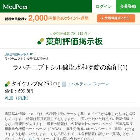
ロ
ログイン
会員登録
ゴ
＼薬剤評価数 704,813 件／
薬剤評価掲示板TOP
ラパチニブトシル酸塩水和物錠
ラパチニブトシル酸塩水和物錠の薬剤 (1)
タイケルブ錠250mg
ノバルティス ファーマ
薬価：699.8円
乳癌（内服）
当該基本情報については、各種提供元のデータを基にメドピアが編集したものを掲載
しています。 情報は毎月更新しておりますが、ご覧いただいた時点での最新情報で
はない可能性があります。 最新の情報は、各製薬会社のホームページ、医薬品医療
機器総合機構ホームページ（PMDA）、厚生労働省のホームページでご確認いただき
ますようお願いいたします。 もし掲載されている各種情報に誤りやご質問などがご
ざいましたら
こちら
のフォームよりお問い合わせください。