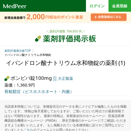
ロ
ログイン
会員登録
ゴ
＼薬剤評価数 704,850 件／
薬剤評価掲示板TOP
イバンドロン酸ナトリウム水和物錠
イバンドロン酸ナトリウム水和物錠の薬剤 (1)
ボンビバ錠100mg
大正製薬
薬価：1,360.9円
骨粗鬆症（ビスホスホネート・内服）
当該基本情報については、各種提供元のデータを基にメドピアが編集したものを掲載
しています。 情報は毎月更新しておりますが、ご覧いただいた時点での最新情報で
はない可能性があります。 最新の情報は、各製薬会社のホームページ、医薬品医療
機器総合機構ホームページ（PMDA）、厚生労働省のホームページでご確認いただき
ますようお願いいたします。 もし掲載されている各種情報に誤りやご質問などがご
ざいましたら
こちら
のフォームよりお問い合わせください。