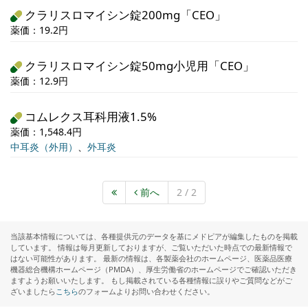
クラリスロマイシン錠200mg「CEO」
薬価：19.2円
クラリスロマイシン錠50mg小児用「CEO」
薬価：12.9円
コムレクス耳科用液1.5%
薬価：1,548.4円
中耳炎（外用）
、
外耳炎
前へ
2 / 2
当該基本情報については、各種提供元のデータを基にメドピアが編集したものを掲載
しています。 情報は毎月更新しておりますが、ご覧いただいた時点での最新情報で
はない可能性があります。 最新の情報は、各製薬会社のホームページ、医薬品医療
機器総合機構ホームページ（PMDA）、厚生労働省のホームページでご確認いただき
ますようお願いいたします。 もし掲載されている各種情報に誤りやご質問などがご
ざいましたら
こちら
のフォームよりお問い合わせください。