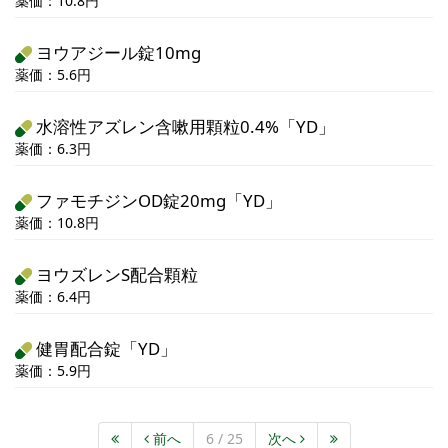
薬価：10.8円
ヨウアジール錠10mg
薬価：5.6円
水溶性アズレン含嗽用顆粒0.4%「YD」
薬価：6.3円
ファモチジンOD錠20mg「YD」
薬価：10.8円
ヨウズレンS配合顆粒
薬価：6.4円
健胃配合錠「YD」
薬価：5.9円
前へ
6 / 25
次へ