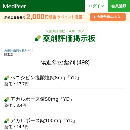
ロ
ログイン
会員登録
ゴ
＼薬剤評価数 704,813 件／
薬剤評価掲示板TOP
陽進堂
陽進堂の薬剤 (498)
ベニジピン塩酸塩錠8mg「YD」
薬価：17.7円
アカルボース錠50mg「YD」
薬価：8.4円
アカルボース錠100mg「YD」
薬価：14.5円