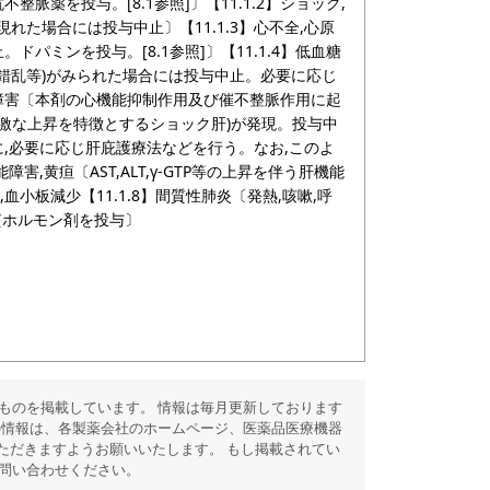
薬を投与。[8.1参照]〕【11.1.2】ショック,
れた場合には投与中止〕【11.1.3】心不全,心原
ミンを投与。[8.1参照]〕【11.1.4】低血糖
害,錯乱等)がみられた場合には投与中止。必要に応じ
による肝障害〔本剤の心機能抑制作用及び催不整脈作用に起
急激な上昇を特徴とするショック肝)が発現。投与中
,必要に応じ肝庇護療法などを行う。なお,このよ
障害,黄疸〔AST,ALT,γ-GTP等の上昇を伴う肝機能
,血小板減少【11.1.8】間質性肺炎〔発熱,咳嗽,呼
質ホルモン剤を投与〕
ものを掲載しています。 情報は毎月更新しております
の情報は、各製薬会社のホームページ、医薬品医療機器
ただきますようお願いいたします。 もし掲載されてい
問い合わせください。