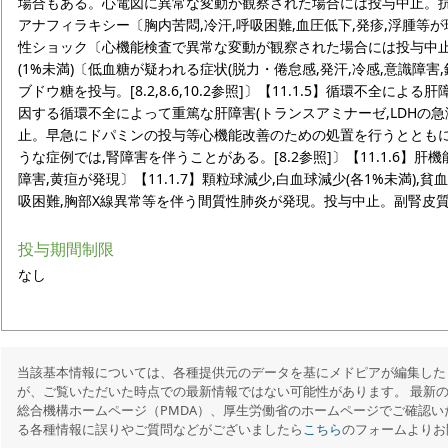
場合もある。心電図に異常な変動が観察された場合には投与中止。抗不整脈
アナフィラキシー〔胸内苦悶,冷汗,呼吸困難,血圧低下,発疹,浮腫等が現
性ショック〔心機能検査で異常な変動が観察された場合には投与中止。ドパ
(1%未満)〔低血糖が疑われる症状(脱力・倦怠感,発汗,冷感,意識障
ブドウ糖を投与。[8.2,8.6,10.2参照]〕【11.1.5】循環不全
因する循環不全によって重篤な肝障害(トランスアミナーゼ,LDHの
止。早急にドパミンの投与等心機能改善のための処置を行うとともに
うな症例では,腎障害を伴うことがある。[8.2参照]〕【11.1.6】肝機能
障害,黄疸が発現〕【11.1.7】顆粒球減少,白血球減少(各1%未満),貧血
吸困難,胸部X線異常等を伴う間質性肺炎が発現。投与中止。副腎皮
投与期間制限
なし
当該基本情報については、各種提供元のデータを基にメドピアが編集した
が、ご覧いただいた時点での最新情報ではない可能性があります。 最新
総合機構ホームページ（PMDA）、厚生労働省のホームページでご確認い
る各種情報に誤りやご質問などがございましたら
こちら
のフォームよりお