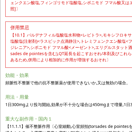
ェンクエン酸塩,フィンゴリモド塩酸塩,シポニモド フマル酸又はエ
照]〕
併用禁忌
【10.1】バルデナフィル塩酸塩水和物<レビトラ>,モキシフロキ
塩酸塩(注射剤)<ラスビック点滴静注>,トレミフェンクエン酸塩<
ジレニア>,シポニモド フマル酸<メーゼント>,エリグルスタット酒石酸
sades de pointesを含む),QT延長を起こすおそれ/本剤及
あるため,併用により相加的に作用が増強するおそれ〕
効能・効果
頻脈性不整脈で他の抗不整脈薬が使用できないか,又は無効の場合。
用法・用量
1日300mgより投与開始,効果が不十分な場合は450mgまで増量,
重大な副作用・国内１
【11.1.1】催不整脈作用〔心室細動,心室頻拍(torsades de poin