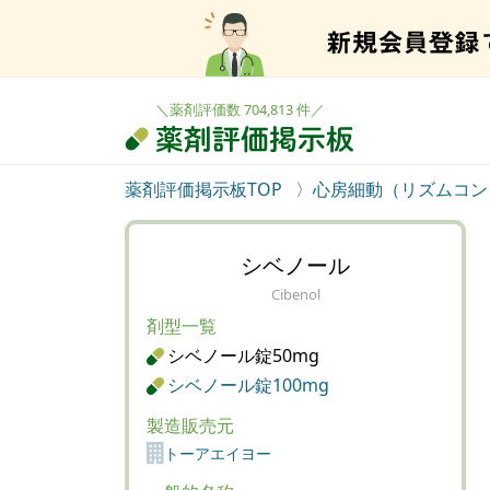
＼薬剤評価数 704,813 件／
薬剤評価掲示板TOP
心房細動（リズムコン
シベノール
Cibenol
剤型一覧
シベノール錠50mg
シベノール錠100mg
製造販売元
トーアエイヨー