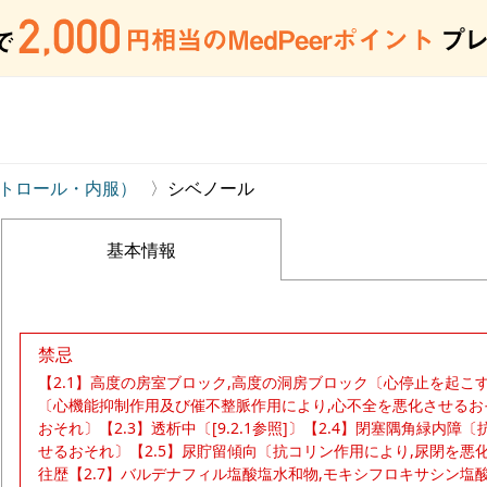
トロール・内服）
シベノール
基本情報
禁忌
【2.1】高度の房室ブロック,高度の洞房ブロック〔心停止を起こすおそ
〔心機能抑制作用及び催不整脈作用により,心不全を悪化させるお
おそれ〕【2.3】透析中〔[9.2.1参照]〕【2.4】閉塞隅角緑内
せるおそれ〕【2.5】尿貯留傾向〔抗コリン作用により,尿閉を悪化
往歴【2.7】バルデナフィル塩酸塩水和物,モキシフロキサシン塩酸