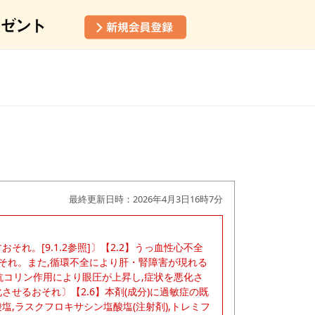
最終更新日時：2026年4月3日16時7分
れ。[9.1.2参照]〕【2.2】うっ血性心不全
それ。また,循環不全により肝・腎障害が現れる
障〔抗コリン作用により眼圧が上昇し,症状を悪化さ
させるおそれ〕【2.6】本剤(成分)に過敏症の既
塩,ラスクフロキサシン塩酸塩(注射剤),トレミフ