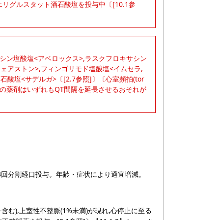
リグルスタット酒石酸塩を投与中〔[10.1参
サシン塩酸塩<アベロックス>,ラスクフロキサシン
フェアストン>,フィンゴリモド塩酸塩<イムセラ,
塩<サデルガ>〔[2.7参照]〕〔心室頻拍(tor
びこれらの薬剤はいずれもQT間隔を延長させるおそれが
1日3回分割経口投与。年齢・症状により適宜増減。
tesを含む),上室性不整脈(1%未満)が現れ,心停止に至る