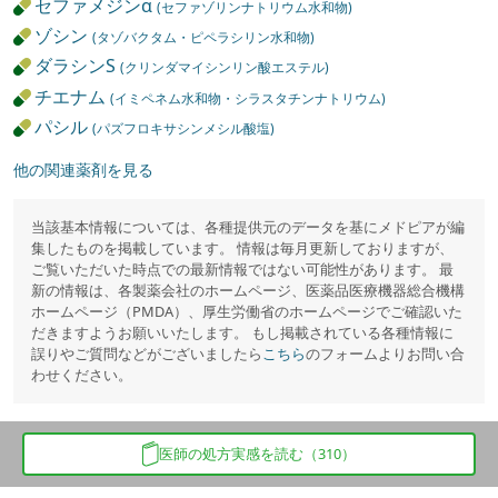
セファメジンα
(セファゾリンナトリウム水和物)
ゾシン
(タゾバクタム・ピペラシリン水和物)
ダラシンS
(クリンダマイシンリン酸エステル)
チエナム
(イミペネム水和物・シラスタチンナトリウム)
パシル
(パズフロキサシンメシル酸塩)
他の関連薬剤を見る
当該基本情報については、各種提供元のデータを基にメドピアが編
集したものを掲載しています。 情報は毎月更新しておりますが、
ご覧いただいた時点での最新情報ではない可能性があります。 最
新の情報は、各製薬会社のホームページ、医薬品医療機器総合機構
ホームページ（PMDA）、厚生労働省のホームページでご確認いた
だきますようお願いいたします。 もし掲載されている各種情報に
誤りやご質問などがございましたら
こちら
のフォームよりお問い合
わせください。
医師の処方実感を読む（310）