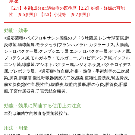
禁忌
【2.1】本剤(成分)に過敏症の既往歴【2.2】妊婦・妊娠の可能
性〔[9.5参照]〕【2.3】小児等〔[9.7参照]〕
効能・効果
<適応菌種>パズフロキサシン感性のブドウ球菌属,レンサ球菌属,肺
炎球菌,腸球菌属,モラクセラ(ブランハメラ)・カタラーリス,大腸菌,
シトロバクター属,クレブシエラ属,エンテロバクター属,セラチア属,
プロテウス属,モルガネラ・モルガニー,プロビデンシア属,インフル
エンザ菌,緑膿菌,アシネトバクター属,レジオネラ属,バクテロイデス
属,プレボテラ属。<適応症>敗血症,外傷・熱傷・手術創等の二次感
染,肺炎,肺膿瘍,慢性呼吸器病変の二次感染,複雑性膀胱炎,腎盂腎炎,
前立腺炎(急性症,慢性症),腹膜炎,腹腔内膿瘍,胆のう炎,胆管炎,肝膿
瘍,子宮付属器炎,子宮旁結合織炎。
効能・効果に関連する使用上の注意
本剤は細菌学的検査を実施後投与。
用法・用量