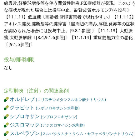
線異常,好酸球増多等を伴う間質性肺炎,PIE症候群が発現。このよう
な症状が現れた場合には投与中止。副腎皮質ホルモン剤を投与〕
【11.1.11】低血糖〔高齢者,腎障害患者で現れやすい〕【11.1.12】
アキレス腱炎,腱断裂等の腱障害〔腱周辺の痛み,浮腫,発赤等の症状
が認められた場合には投与中止。[9.8.1参照]〕【11.1.13】大動脈
瘤,大動脈解離〔[8.4,9.1.6参照]〕【11.1.14】重症筋無力症の悪化
〔[9.1.5参照]〕
投与期間制限
なし
定型肺炎（注射）の関連薬剤
オルドレブ
(コリスチンメタンスルホン酸ナトリウム)
クラビット
(レボフロキサシン水和物)
シプロキサン
(シプロフロキサシン)
ジスロマック
(アジスロマイシン水和物)
スルペラゾン
(スルバクタムナトリウム・セフォペラゾンナトリウム)