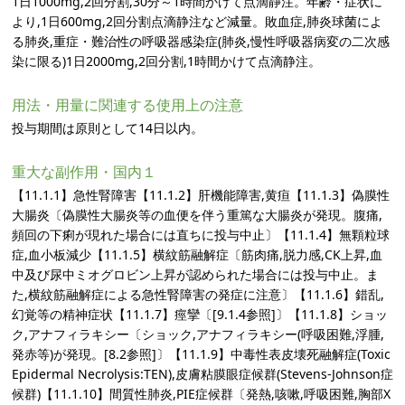
1日1000mg,2回分割,30分～1時間かけて点滴静注。年齢・症状に
より,1日600mg,2回分割点滴静注など減量。敗血症,肺炎球菌によ
る肺炎,重症・難治性の呼吸器感染症(肺炎,慢性呼吸器病変の二次感
染に限る)1日2000mg,2回分割,1時間かけて点滴静注。
用法・用量に関連する使用上の注意
投与期間は原則として14日以内。
重大な副作用・国内１
【11.1.1】急性腎障害【11.1.2】肝機能障害,黄疸【11.1.3】偽膜性
大腸炎〔偽膜性大腸炎等の血便を伴う重篤な大腸炎が発現。腹痛,
頻回の下痢が現れた場合には直ちに投与中止〕【11.1.4】無顆粒球
症,血小板減少【11.1.5】横紋筋融解症〔筋肉痛,脱力感,CK上昇,血
中及び尿中ミオグロビン上昇が認められた場合には投与中止。ま
た,横紋筋融解症による急性腎障害の発症に注意〕【11.1.6】錯乱,
幻覚等の精神症状【11.1.7】痙攣〔[9.1.4参照]〕【11.1.8】ショッ
ク,アナフィラキシー〔ショック,アナフィラキシー(呼吸困難,浮腫,
発赤等)が発現。[8.2参照]〕【11.1.9】中毒性表皮壊死融解症(Toxic
Epidermal Necrolysis:TEN),皮膚粘膜眼症候群(Stevens-Johnson症
候群)【11.1.10】間質性肺炎,PIE症候群〔発熱,咳嗽,呼吸困難,胸部X