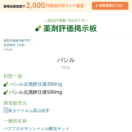
＼薬剤評価数 704,813 件／
薬剤評価掲示板TOP
定型肺炎（注射）
パシル
パシル
PASIL
剤型一覧
パシル点滴静注液300mg
パシル点滴静注液500mg
製造販売元
富士フイルム富山化学
一般的名称
パズフロキサシンメシル酸塩キット