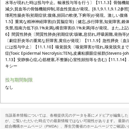
水等が現れた時は投与中止。輸液投与等を行う〕【11.1.3】骨髄機
減少,貧血等の骨髄機能抑制,溶血性貧血が発現。[8.1,9.1.1,9.1.2
壊死性腸炎等(初期症状:腹痛,頻回の軟便,下痢等)が発現。激しい腹
1.5】重篤な精神神経障害(白質脳症等)〔健忘,歩行障害,知覚障害,錐
失禁,指南力低下(0.1%未満),構音障害(0.1%未満)等が発現。また,
6】間質性肺炎〔間質性肺炎(初期症状:咳嗽,息切れ,呼吸困難,発熱等)が発
〔劇症肝炎等の重篤な肝障害,黄疸が発現〕【11.1.9】急性膵炎〔
には投与中止〕【11.1.10】嗅覚脱失〔嗅覚障害が現れ,嗅覚脱失まで
症(Toxic Epidermal Necrolysis:TEN),皮膚粘膜眼症候群(Steven
1.13】安静狭心症,心筋梗塞,不整脈(心室性頻拍等を含む)【11.1.14
キシー
投与期間制限
なし
当該基本情報については、各種提供元のデータを基にメドピアが編集した
が、ご覧いただいた時点での最新情報ではない可能性があります。 最新
総合機構ホームページ（PMDA）、厚生労働省のホームページでご確認い