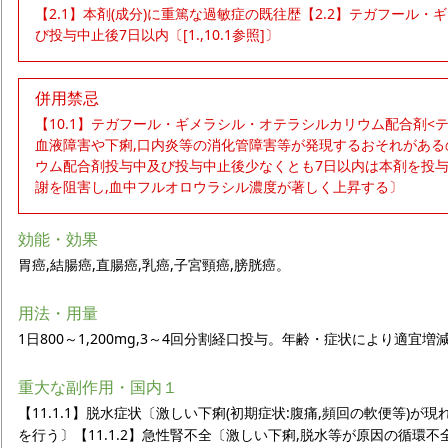
【2.1】本剤(成分)に重篤な過敏症の既往歴【2.2】テガフール
び投与中止後7日以内〔[1.,10.1参照]〕
併用禁忌
【10.1】テガフール・ギメラシル・オテラシルカリウム配合剤<ティ
血液障害や下痢,口内炎等の消化管障害等が発現するおそれがある
ウム配合剤投与中及び投与中止後少なくとも7日以内は本剤を投与
謝を阻害し,血中フルオロウラシル濃度が著しく上昇する〕
効能・効果
胃癌,結腸癌,直腸癌,乳癌,子宮頸癌,膀胱癌。
用法・用量
1日800～1,200mg,3～4回分割経口投与。年齢・症状により適宜増
重大な副作用・国内１
【11.1.1】脱水症状〔激しい下痢(初期症状:腹痛,頻回の軟便等)
を行う〕【11.1.2】急性腎不全〔激しい下痢,脱水等が原因の循環