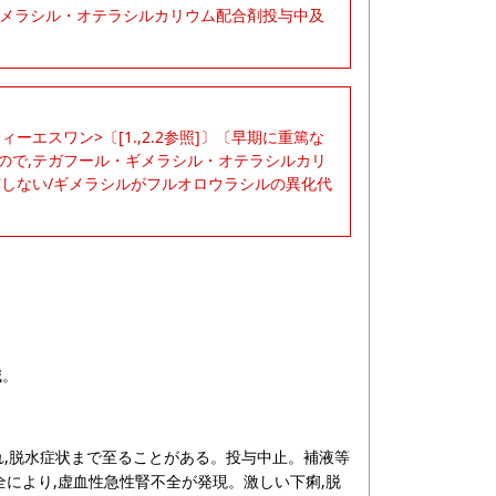
・ギメラシル・オテラシルカリウム配合剤投与中及
ーエスワン>〔[1.,2.2参照]〕〔早期に重篤な
ので,テガフール・ギメラシル・オテラシルカリ
しない/ギメラシルがフルオロウラシルの異化代
減。
が現れ,脱水症状まで至ることがある。投与中止。補液等
不全により,虚血性急性腎不全が発現。激しい下痢,脱