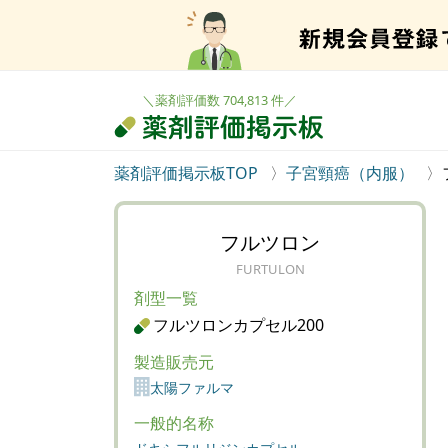
＼薬剤評価数 704,813 件／
薬剤評価掲示板TOP
子宮頸癌（内服）
フルツロン
FURTULON
剤型一覧
フルツロンカプセル200
製造販売元
太陽ファルマ
一般的名称