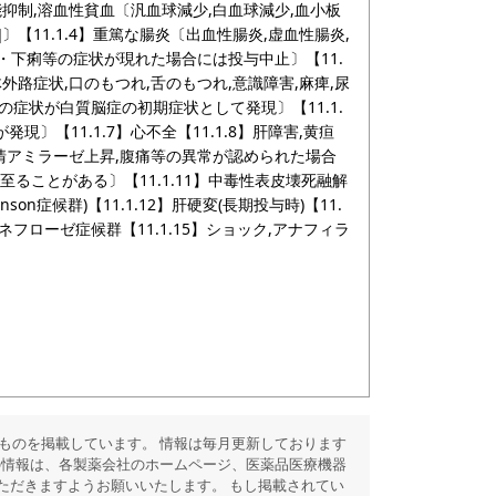
能抑制,溶血性貧血〔汎血球減少,白血球減少,血小板
参照]〕【11.1.4】重篤な腸炎〔出血性腸炎,虚血性腸炎,
痛・下痢等の症状が現れた場合には投与中止〕【11.
体外路症状,口のもつれ,舌のもつれ,意識障害,麻痺,尿
上記の症状が白質脳症の初期症状として発現〕【11.1.
現〕【11.1.7】心不全【11.1.8】肝障害,黄疸
血清アミラーゼ上昇,腹痛等の異常が認められた場合
至ることがある〕【11.1.11】中毒性表皮壊死融解
s-Johnson症候群)【11.1.12】肝硬変(長期投与時)【11.
】ネフローゼ症候群【11.1.15】ショック,アナフィラ
ものを掲載しています。 情報は毎月更新しております
の情報は、各製薬会社のホームページ、医薬品医療機器
ただきますようお願いいたします。 もし掲載されてい