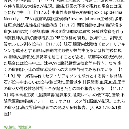
を伴う重篤な大腸炎が発現。腹痛,頻回の下痢が現れた場合には直
ちに投与中止〕【11.1.6】中毒性表皮壊死融解症(Toxic Epidermal
Necrolysis:TEN),皮膚粘膜眼症候群(Stevens-Johnson症候群),多形
紅斑,急性汎発性発疹性膿疱症【11.1.7】間質性肺炎,肺好酸球増多
症(PIE症候群)〔発熱,咳嗽,呼吸困難,胸部X線異常,好酸球増多を伴う
間質性肺炎,肺好酸球増多症(PIE症候群)が発現。投与中止。副腎皮
質ホルモン剤を投与〕【11.1.8】胆石,胆嚢内沈殿物〔セフトリアキ
ソンを成分とする胆石,胆嚢内沈殿物が投与中あるいは投与後に現
れ,胆嚢炎,胆管炎,膵炎等を起こすことがある。腹痛等の症状が現れ
た場合には投与中止。速やかに腹部超音波検査等を行う。なお,多
くの症例は小児の重症感染症への大量投与例でみられている〕【1
1.1.9】腎・尿路結石〔セフトリアキソンを成分とする腎・尿路結
石が投与中あるいは投与後に現れ,尿量減少,排尿障害,血尿,結晶尿等
の症状や腎後性急性腎不全が起きたとの国外報告がある〕【11.1.1
0】精神神経症状〔意識障害(意識消失,意識レベルの低下等),痙攣,不
随意運動(舞踏病アテトーゼ,ミオクローヌス等),脳症が発現。これら
の症状は,高度腎障害患者での発現が多数報告。[7.,9.2.1,16.6.1参
照]〕
投与期間制限