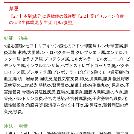
禁忌
【2.1】本剤(成分)に過敏症の既往歴【2.2】高ビリルビン血症
の低出生体重児,新生児〔[9.7参照]〕
効能・効果
<適応菌種>セフトリアキソン感性のブドウ球菌属,レンサ球菌属,肺
炎球菌,淋菌,大腸菌,シトロバクター属,クレブシエラ属,エンテロバ
クター属,セラチア属,プロテウス属,モルガネラ・モルガニー,プロビ
デンシア属,インフルエンザ菌,ペプトストレプトコッカス属,バクテ
ロイデス属,プレボテラ属(プレボテラ・ビビアを除く)。<適応症>敗
血症,咽頭・喉頭炎,扁桃炎,急性気管支炎,肺炎,肺膿瘍,膿胸,慢性呼吸
器病変の二次感染,膀胱炎,腎盂腎炎,精巣上体炎(副睾丸炎),尿道炎,子
宮頸管炎,骨盤内炎症性疾患,直腸炎,腹膜炎,腹腔内膿瘍,胆のう炎,胆
管炎,バルトリン腺炎,子宮内感染,子宮付属器炎,子宮旁結合織炎,化
膿性髄膜炎,角膜炎(角膜潰瘍を含む),中耳炎,副鼻腔炎,顎骨周辺の蜂
巣炎,顎炎。
用法・用量
〔成人〕1日1～2g,1～2回分割静注又は点滴静注。難治性・重症感