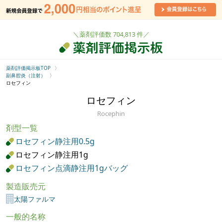
＼薬剤評価数 704,813 件／
薬剤評価掲示板TOP
副鼻腔炎（注射）
ロセフィン
ロセフィン
Rocephin
剤型一覧
ロセフィン静注用0.5g
ロセフィン静注用1g
ロセフィン点滴静注用1gバッグ
製造販売元
太陽ファルマ
一般的名称