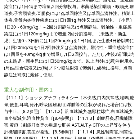
染症には1日4gまで増量,2回分割投与。淋菌感染症咽頭・喉頭炎,尿
道炎,子宮頸管炎,直腸炎には1g,単回静注又は単回点滴静注。精巣上
体炎,骨盤内炎症性疾患には1日1回1g,静注又は点滴静注。〔小児〕
1日20～60mg/kg,1～2回分割静注又は点滴静注。難治性・重症感
染症には1日120mg/kgまで増量,2回分割投与。〔未熟児・新生
児〕生後0～3日齢には1回20mg/kgを1日1回,また生後4日齢以降に
は1回20mg/kgを1日2回静注又は点滴静注。難治性・重症感染症に
は1回量を40mg/kgまで増量し,1日2回投与。ただし,生後2週間以内
の未熟児・新生児には1日50mg/kgまで。以上,静注は(局)注射用水,
(局)生理食塩液又は(局)ブドウ糖注射液で溶解し,緩徐に投与。点滴
静注は補液に溶解し使用。
重大な副作用・国内１
【11.1.1】ショック,アナフィラキシー〔不快感,口内異常感,喘鳴,眩
暈,便意,耳鳴,発汗,呼吸困難,顔面浮腫等の症状が現れた場合には投
与中止。[8.2参照]〕【11.1.2】汎血球減少,無顆粒球症,白血球減少,
血小板減少,溶血性貧血〔[8.4参照]〕【11.1.3】劇症肝炎,肝機能障
害,黄疸〔劇症肝炎等の重篤な肝炎,AST,ALT,γ-GTPの上昇等を伴う
肝機能障害,黄疸が発現。[8.5参照]〕【11.1.4】急性腎障害,間質性
腎炎〔[8.6参照]〕【11.1.5】偽膜性大腸炎〔偽膜性大腸炎等の血便