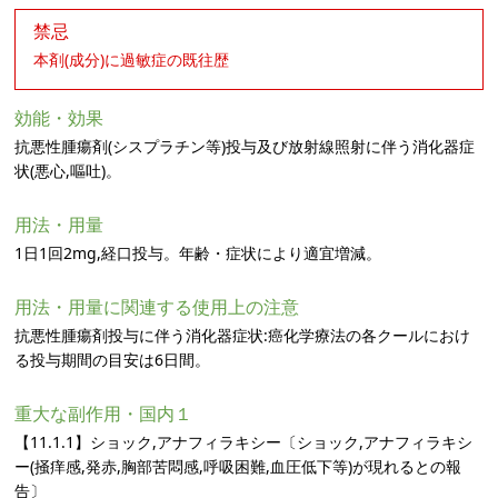
禁忌
本剤(成分)に過敏症の既往歴
効能・効果
抗悪性腫瘍剤(シスプラチン等)投与及び放射線照射に伴う消化器症
状(悪心,嘔吐)。
用法・用量
1日1回2mg,経口投与。年齢・症状により適宜増減。
用法・用量に関連する使用上の注意
抗悪性腫瘍剤投与に伴う消化器症状:癌化学療法の各クールにおけ
る投与期間の目安は6日間。
重大な副作用・国内１
【11.1.1】ショック,アナフィラキシー〔ショック,アナフィラキシ
ー(掻痒感,発赤,胸部苦悶感,呼吸困難,血圧低下等)が現れるとの報
告〕