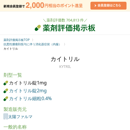
＼薬剤評価数 704,813 件／
薬剤評価掲示板TOP
抗悪性腫瘍剤投与に伴う消化器症状（内服）
カイトリル
カイトリル
KYTRIL
剤型一覧
カイトリル錠1mg
カイトリル錠2mg
カイトリル細粒0.4%
製造販売元
太陽ファルマ
一般的名称